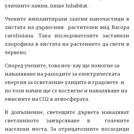
уличните лампи, пише Inhabitat.
Учените имплантирали златни наночастици в
листата на дървесния растителен вид Bacopa
caroliniana. Така изследователите заставили
хлорофилa в листата на растението да свети в
червено.
Според учените, това ноу-хау ще помогне за
намаляване на разходите за електрическата
енергия за осветление улиците в градовете и
по този начин ще се постигне и намаляване на
емисиите на CO2 в атмосферата.
В допълнение, светещите дървета намаляват
светлинното замърсяване в големите
населени места. За отрицателните последици