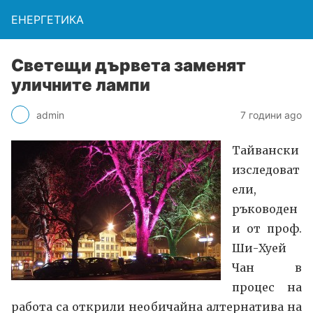
ЕНЕРГЕТИКА
Светещи дървета заменят
уличните лампи
admin
7 години ago
Тайвански
изследоват
ели,
ръководен
и от проф.
Ши-Хуeй
Чан в
процес на
работа са открили необичайна алтернатива на