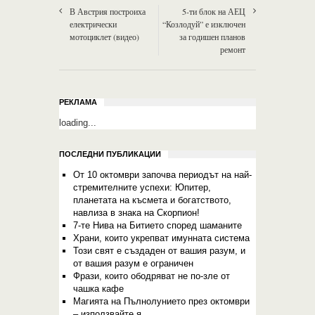
В Австрия построиха
5-ти блок на АЕЦ
електрически
“Козлодуй” е изключен
мотоциклет (видео)
за годишен планов
ремонт
РЕКЛАМА
loading...
ПОСЛЕДНИ ПУБЛИКАЦИИ
От 10 октомври започва периодът на най-
стремителните успехи: Юпитер,
планетата на късмета и богатството,
навлиза в знака на Скорпион!
7-те Нива на Битието според шаманите
Храни, които укрепват имунната система
Този свят е създаден от вашия разум, и
от вашия разум е ограничен
Фрази, които ободряват не по-зле от
чашка кафе
Магията на Пълнолунието през октомври
– използвайте я