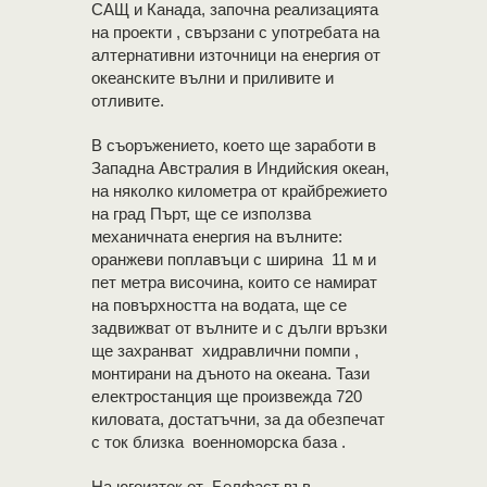
САЩ и Канада, започна реализацията
на проекти , свързани с употребата на
алтернативни източници на енергия от
океанските вълни и приливите и
отливите.
В съоръжението, което ще заработи в
Западна Австралия в Индийския океан,
на няколко километра от крайбрежието
на град Пърт, ще се използва
механичната енергия на вълните:
оранжеви поплавъци с ширина 11 м и
пет метра височина, които се намират
на повърхността на водата, ще се
задвижват от вълните и с дълги връзки
ще захранват хидравлични помпи ,
монтирани на дъното на океана. Тази
електростанция ще произвежда 720
киловата, достатъчни, за да обезпечат
с ток близка военноморска база .
На югоизток от Белфаст във