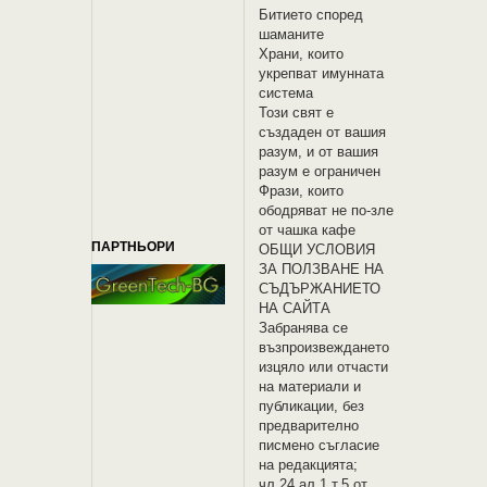
Битието според
шаманите
Храни, които
укрепват имунната
система
Този свят е
създаден от вашия
разум, и от вашия
разум е ограничен
Фрази, които
ободряват не по-зле
от чашка кафе
ПАРТНЬОРИ
OБЩИ УСЛОВИЯ
ЗА ПОЛЗВАНЕ НА
СЪДЪРЖАНИЕТО
НА САЙТА
Забранява се
възпроизвеждането
изцяло или отчасти
на материали и
публикации, без
предварително
писмено съгласие
на редакцията;
чл.24 ал.1 т.5 от