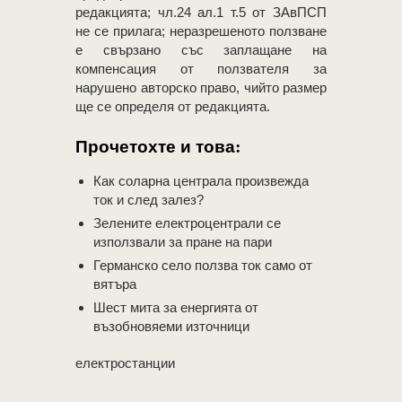
редакцията; чл.24 ал.1 т.5 от ЗАвПСП
не се прилага; неразрешеното ползване
е свързано със заплащане на
компенсация от ползвателя за
нарушено авторско право, чийто размер
ще се определя от редакцията.
Прочетохте и това:
Как соларна централа произвежда
ток и след залез?
Зелените електроцентрали се
използвали за пране на пари
Германско село ползва ток само от
вятъра
Шест мита за енергията от
възобновяеми източници
електростанции