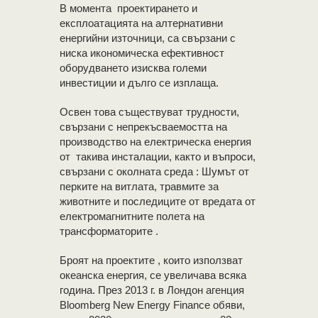
В момента проектирането и
експлоатацията на алтернативни
енергийни източници, са свързани с
ниска икономическа ефективност
оборудването изисква големи
инвестиции и дълго се изплаща.
Освен това съществуват трудности,
свързани с непрекъсваемостта на
производство на електрическа енергия
от такива инсталации, както и въпроси,
свързани с околната среда : Шумът от
перките на витлата, травмите за
животните и последиците от вредата от
електромагнитните полета на
трансформаторите .
Броят на проектите , които използват
океанска енергия, се увеличава всяка
година. През 2013 г. в Лондон агенция
Bloomberg New Energy Finance обяви,