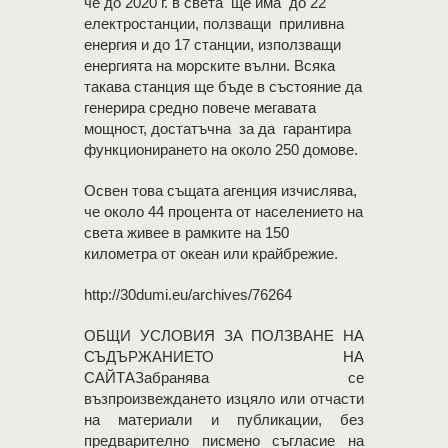
че до 2020 г. в света ще има до 22
електростанции, ползващи приливна
енергия и до 17 станции, използващи
енергията на морските вълни. Всяка
такава станция ще бъде в състояние да
генерира средно повече мегавата
мощност, достатъчна за да гарантира
функционирането на около 250 домове.
Освен това същата агенция изчислява,
че около 44 процента от населението на
света живее в рамките на 150
километра от океан или крайбрежие.
http://30dumi.eu/archives/76264
OБЩИ УСЛОВИЯ ЗА ПОЛЗВАНЕ НА
СЪДЪРЖАНИЕТО НА
САЙТАЗабранява се
възпроизвеждането изцяло или отчасти
на материали и публикации, без
предварително писмено съгласие на