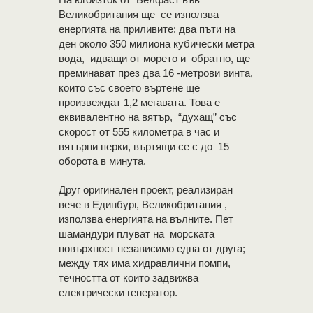
Великобритания ще се използва
енергията на приливите: два пъти на
ден около 350 милиона кубически метра
вода, идващи от морето и обратно, ще
преминават през два 16 -метрови винта,
които със своето въртене ще
произвеждат 1,2 мегавата. Това е
еквивалентно на вятър, “духащ” със
скорост от 555 километра в час и
вятърни перки, въртящи се с до 15
оборота в минута.
Друг оригинален проект, реализиран
вече в Единбург, Великобритания ,
използва енергията на вълните. Пет
шамандури плуват на морската
повърхност независимо една от друга;
между тях има хидравлични помпи,
течността от които задвижва
електрически генератор.