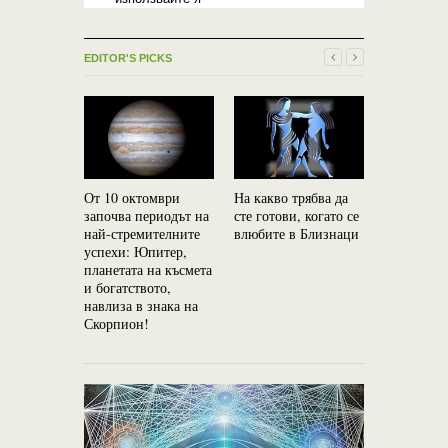
EDITOR'S PICKS
От 10 октомври
На какво трябва да
Паранорм
започва периодът на
сте готови, когато се
способнос
най-стремителните
влюбите в Близнаци
зодиакалн
успехи: Юпитер,
– Топ 5
планетата на късмета
и богатството,
навлиза в знака на
Скорпион!