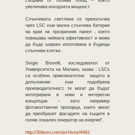
събрана от голяма площ – което
увеличава изходната мощност.
Слънчевата светлина се преизлъчва
чрез LSC към малка слънчева батерия
на края на прозрачния панел , което
повишава нейната ефективност и може
да бъде широко използвана в бъдещи
слънчеви клетки .
Sergio Brovelli, изследовател от
Университета на Милано, казва : LSCs
са особено привлекателни защото в
допълнение към подобрена
производителност, те могат да бъдат
интегрирани в нови и интересни
концепции – като например
фотоволтаични прозорци, които могат
да преобразят фасадите на къщите в
голям локален генератор на енергия”.
http://30dumi.com/archives/4483