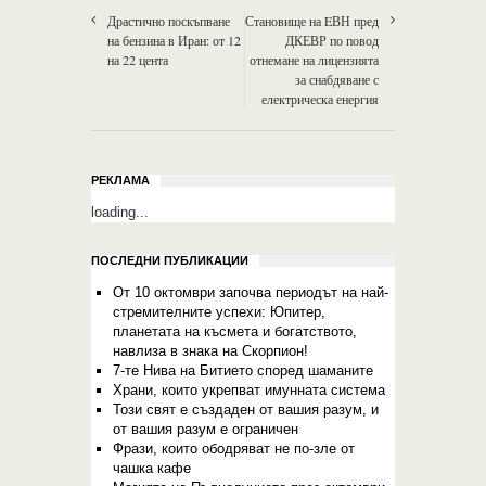
Драстично поскъпване
Становище на EВН пред
на бензина в Иран: от 12
ДКЕВР по повод
на 22 цента
отнемане на лицензията
за снабдяване с
електрическа енергия
РЕКЛАМА
loading...
ПОСЛЕДНИ ПУБЛИКАЦИИ
От 10 октомври започва периодът на най-
стремителните успехи: Юпитер,
планетата на късмета и богатството,
навлиза в знака на Скорпион!
7-те Нива на Битието според шаманите
Храни, които укрепват имунната система
Този свят е създаден от вашия разум, и
от вашия разум е ограничен
Фрази, които ободряват не по-зле от
чашка кафе