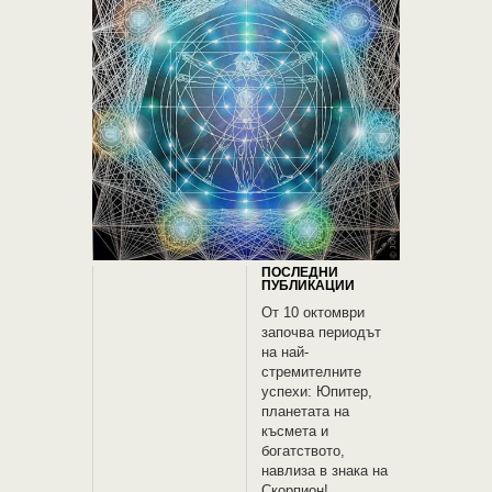
ПОСЛЕДНИ
ПУБЛИКАЦИИ
От 10 октомври
започва периодът
на най-
стремителните
успехи: Юпитер,
планетата на
късмета и
богатството,
навлиза в знака на
Скорпион!