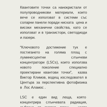
Квантовите точки са нанокристали от
полупроводникови материали, които
вече се използват в системи със
соларни панели поради ниската цена и
високи механични свойства, като се
използват и в транзистори, светодиоди
и лазери.
“Ключовото достижение тук е
постигането на голяма площ с
луминесцентни слънчеви
концентратори (LSCs), които използва
новото поколение специално
проектирани квантови точки”, казва
Виктор Климов, водещ изследовател в
Центъра за перспективна фотофизика
в Лос Аламос .
LSC е един вид леща, която
концентрира слънчевата радиация,