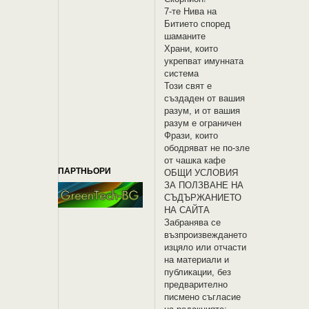
7-те Нива на
Битието според
шаманите
Храни, които
укрепват имунната
система
Този свят е
създаден от вашия
разум, и от вашия
разум е ограничен
Фрази, които
ободряват не по-зле
от чашка кафе
ПАРТНЬОРИ
OБЩИ УСЛОВИЯ
ЗА ПОЛЗВАНЕ НА
СЪДЪРЖАНИЕТО
НА САЙТА
Забранява се
възпроизвеждането
изцяло или отчасти
на материали и
публикации, без
предварително
писмено съгласие