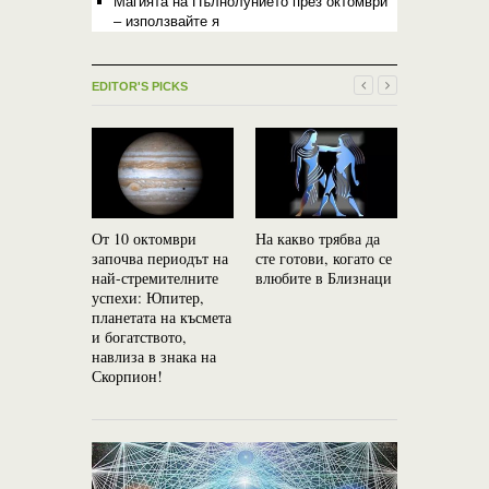
Магията на Пълнолунието през октомври
– използвайте я
EDITOR'S PICKS
От 10 октомври
На какво трябва да
Паранорм
започва периодът на
сте готови, когато се
способнос
най-стремителните
влюбите в Близнаци
зодиакалн
успехи: Юпитер,
– Топ 5
планетата на късмета
и богатството,
навлиза в знака на
Скорпион!