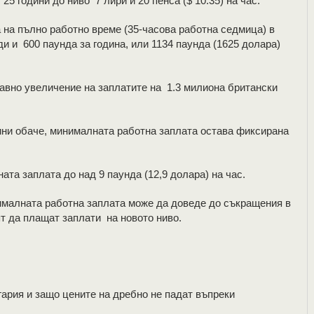
25 години до ниво 7 лири и 20 пенса ($ 10.35) на час.
 на пълно работно време (35-часова работна седмица) в
и и 600 паунда за година, или 1134 паунда (1625 долара)
бавно увеличение на заплатите на 1.3 милиона британски
дини обаче, минималната работна заплата остава фиксирана
ата заплата до над 9 паунда (12,9 долара) на час.
ималната работна заплата може да доведе до съкращения в
ят да плащат заплати на новото ниво.
гария и защо цените на дребно не падат въпреки