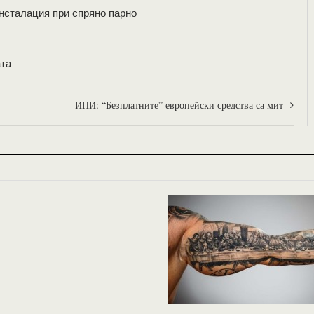
инсталация при спряно парно
ата
ИПИ: “Безплатните” европейски средства са мит