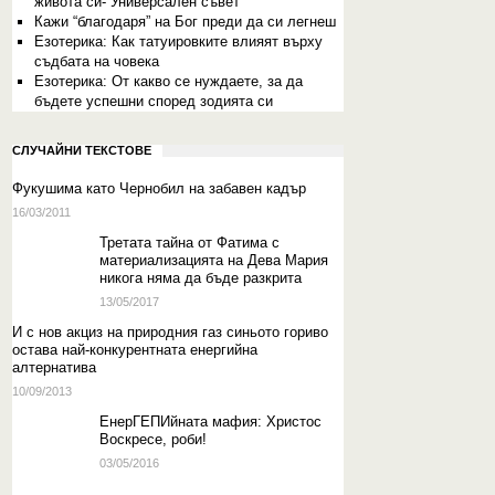
живота си- Универсален съвет
Кажи “благодаря” на Бог преди да си легнеш
Езотерика: Как татуировките влияят върху
съдбата на човека
Езотерика: От какво се нуждаете, за да
бъдете успешни според зодията си
СЛУЧАЙНИ ТЕКСТОВЕ
Фукушима като Чернобил на забавен кадър
16/03/2011
Третата тайна от Фатима с
материализацията на Дева Мария
никога няма да бъде разкрита
13/05/2017
И с нов акциз на природния газ синьото гориво
остава най-конкурентната енергийна
алтернатива
10/09/2013
ЕнерГЕПИйната мафия: Христос
Воскресе, роби!
03/05/2016