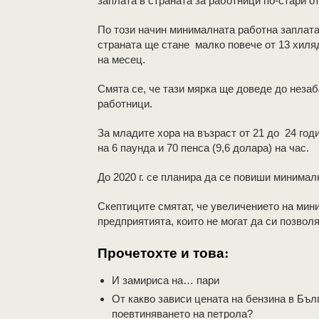
заплата в страната за работници по-стари от 
По този начин минималната работна заплата
страната ще стане малко повече от 13 хиляд
на месец.
Смята се, че тази мярка ще доведе до неза
работници.
За младите хора на възраст от 21 до 24 го
на 6 паунда и 70 пенса (9,6 долара) на час.
До 2020 г. се планира да се повиши минималн
Скептиците смятат, че увеличението на мин
предприятията, които не могат да си позвол
Прочетохте и това:
И замириса на… пари
От какво зависи цената на бензина в Бъл
поевтиняването на петрола?