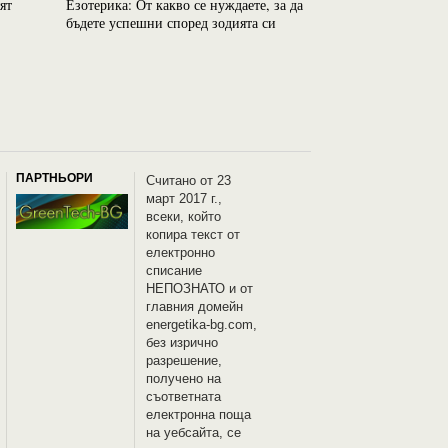
ят
Езотерика: От какво се нуждаете, за да
Езотерика: Неутр
бъдете успешни според зодията си
на бедността с 60
ПАРТНЬОРИ
Считано от 23
март 2017 г.,
всеки, който
копира текст от
електронно
списание
НЕПОЗНАТО и oт
главния домейн
energetika-bg.com,
без изрично
разрешение,
получено на
съответната
електронна поща
на уебсайта, се