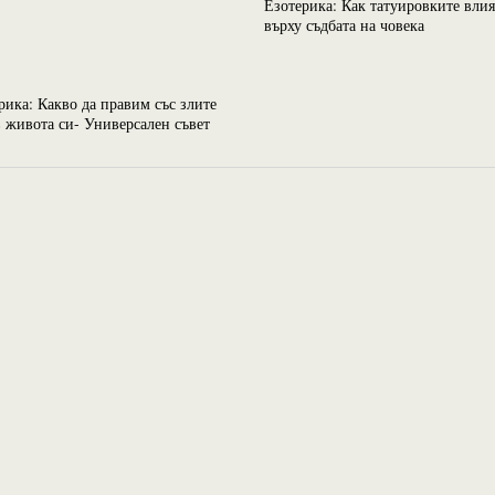
Езотерика: Как татуировките влия
върху съдбата на човека
рика: Какво да правим със злите
в живота си- Универсален съвет