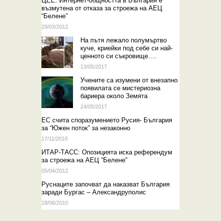
ЦЕЕ: Интернет-общността в България е
възмутена от отказа за строежа на АЕЦ
“Белене”
29/03/2012
На пътя лежало полумъртво
куче, криейки под себе си най-
ценното си съкровище….
13/05/2017
Учените са изумени от внезапно
появилата се мистериозна
бариера около Земята
24/05/2017
EС счита споразумението Русия- България
за “Южен поток” за незаконно
17/11/2010
ИТАР-ТАСС: Опозицията иска референдум
за строежа на АЕЦ “Белене”
05/04/2012
Руснаците започват да наказват България
заради Бургас – Александруполис
18/06/2010