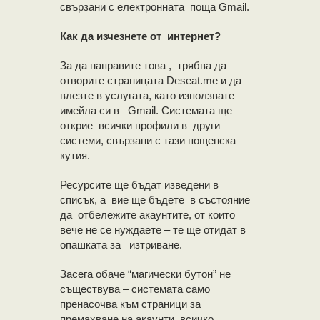
свързани с електронната поща Gmail.
Как да изчезнете от интернет?
За да направите това , трябва да
отворите страницата Deseat.me и да
влезте в услугата, като използвате
имейла си в Gmail. Системата ще
открие всички профили в други
системи, свързани с тази пощенска
кутия.
Ресурсите ще бъдат изведени в
списък, а вие ще бъдете в състояние
да отбележите акаунтите, от които
вече не се нуждаете – те ще отидат в
опашката за изтриване.
Засега обаче “магически бутон” не
съществува – системата само
пренасочва към страници за
премахване на акаунти, всичко