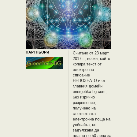
ПАРТНЬОРИ
Считано от 23 март
2017 г., всеки, който
копира текст от
електронно
списание
НЕПОЗНАТО и oт
главния домейн
energetika-bg.com,
без изрично
разрешение,
получено на
съответната
електронна поща на
уебсайта, се
задължава да
плаща по 50 лева за