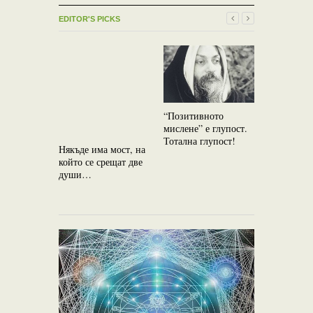
EDITOR'S PICKS
“Позитивното
Езотерика
мислене” е глупост.
Необикнов
Тотална глупост!
за възвръ
Някъде има мост, на
изгубенат
който се срещат две
души…