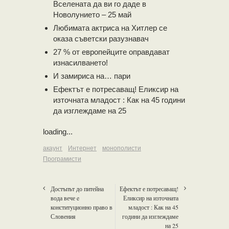
Вселената да ви го даде в
Новолунието – 25 май
Любимата актриса на Хитлер се
оказа съветски разузнавач
27 % от европейците оправдават
изнасилването!
И замириса на… пари
Ефектът е потресаващ! Еликсир на
източната младост : Как на 45 години
да изглеждаме на 25
loading...
акаунт
Интернет
монополисти
Програмисти
Достъпът до питейна
Ефектът е потресаващ!
вода вече e
Еликсир на източната
конституционно право в
младост : Как на 45
Словения
години да изглеждаме
на 25