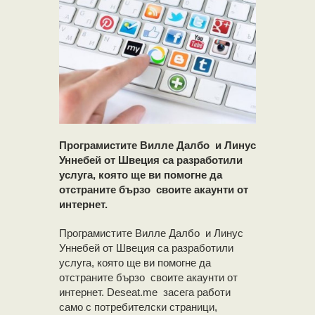
Програмистите Вилле Далбо и Линус
Уннебей от Швеция са разработили
услуга, която ще ви помогне да
отстраните бързо своите акаунти от
интернет.
Програмистите Вилле Далбо и Линус
Уннебей от Швеция са разработили
услуга, която ще ви помогне да
отстраните бързо своите акаунти от
интернет. Deseat.me засега работи
само с потребителски страници,