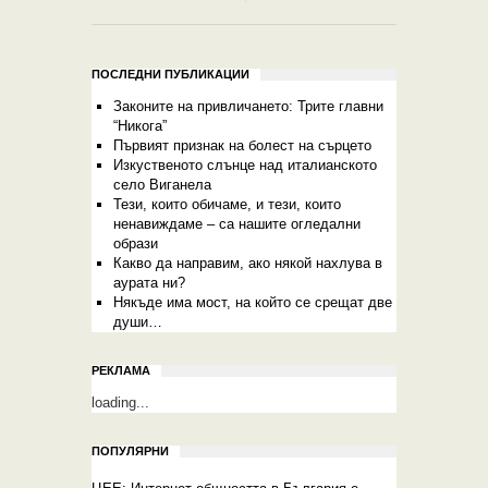
ПОСЛЕДНИ ПУБЛИКАЦИИ
Законите на привличането: Трите главни
“Никога”
Първият признак на болест на сърцето
Изкуственото слънце над италианското
село Виганела
Тези, които обичаме, и тези, които
ненавиждаме – са нашите огледални
образи
Какво да направим, ако някой нахлува в
аурата ни?
Някъде има мост, на който се срещат две
души…
РЕКЛАМА
loading...
ПОПУЛЯРНИ