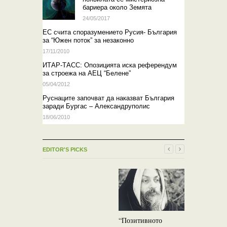
бариера около Земята
24/05/2017
EС счита споразумението Русия- България
за “Южен поток” за незаконно
17/11/2010
ИТАР-ТАСС: Опозицията иска референдум
за строежа на АЕЦ “Белене”
05/04/2012
Руснаците започват да наказват България
заради Бургас – Александруполис
18/06/2010
EDITOR'S PICKS
“Позитивното
Езотерика