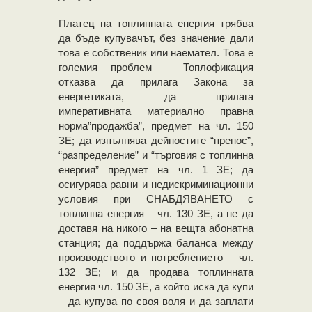
Платец на топлинната
енергия трябва
да бъде купувачът, без значение дали
това е собственик или наемател. Това е
големия проблем – Топлофикация
отказва да прилага Закона за
енергетиката, да прилага
императивната материално правна
норма”продажба”, предмет на чл. 150
ЗЕ; да изпълнява дейностите “пренос”,
“разпределение” и “търговия с топлинна
енергия” предмет на чл. 1 ЗЕ; да
осигурява равни и недискриминационни
условия при СНАБДЯВАНЕТО с
топлинна енергия – чл. 130 ЗЕ, а не да
доставя на никого – на вещта абонатна
станция; да поддържа баланса между
производството и потреблението – чл.
132 ЗЕ; и да продава топлинната
енергия чл. 150 ЗЕ, а който иска да купи
– да купува по своя воля и да заплати