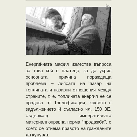
Енергийната мафия измества въпроса
за това кой е платеца, за да укрие
основната причина пораждаща
проблема – липсата на пазар на
топлината и пазарни отношения между
страните, т. е. топлината енергия не се
продава от Топлофикация, каквото е
задължението й съгласно чл. 150 ЗЕ,
съдържащ императивната
материалноправна норма “продажба”, с
което се отнема правото на гражданите
да купуват.