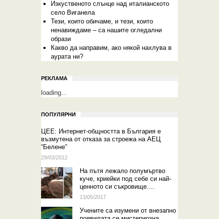
Изкуственото слънце над италианското
село Виганела
Тези, които обичаме, и тези, които
ненавиждаме – са нашите огледални
образи
Какво да направим, ако някой нахлува в
аурата ни?
РЕКЛАМА
loading...
ПОПУЛЯРНИ
ЦЕЕ: Интернет-общността в България е
възмутена от отказа за строежа на АЕЦ
“Белене”
29/03/2012
На пътя лежало полумъртво
куче, криейки под себе си най-
ценното си съкровище….
13/05/2017
Учените са изумени от внезапно
появилата се мистериозна