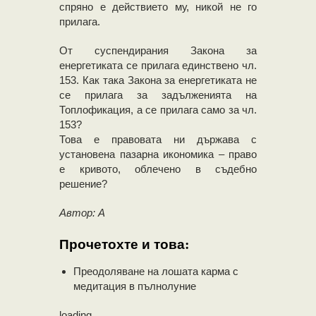
спряно е действието му, никой не го
прилага.
От суспендирания Закона за
енергетиката се прилага единствено чл.
153. Как така Закона за енергетиката не
се прилага за задълженията на
Топлофикация, а се прилага само за чл.
153?
Това е правовата ни държава с
установена пазарна икономика – право
е кривото, облечено в съдебно
решение?
Автор: А
Прочетохте и това:
Преодоляване на лошата карма с
медитация в пълнолуние
loading...