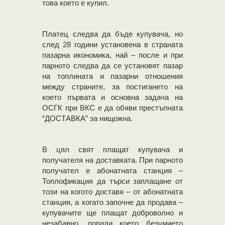
това което е купил.
Платец следва да бъде купувача, но
след 28 години установена в страната
пазарна икономика, най – после и при
парното следва да се установят пазар
на топлината и пазарни отношения
между страните, за постигането на
което първата и основна задача на
ОСГК при ВКС е да обяви престъпната
“ДОСТАВКА” за нищожна.
В цял свят плащат купувача и
получателя на доставката. При парното
получател е абонатната станция –
Топлофикация да търси заплащане от
този на когото доставя – от абонатната
станция, а когато започне да продава –
купувачите ще плащат доброволно и
незабавно, поради което безумието