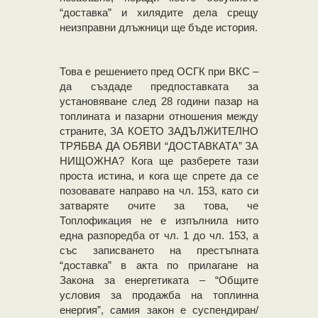
“доставка” и хилядите дела срещу
неизправни длъжници ще бъде история.
Това е решението пред ОСГК при ВКС –
да създаде предпоставката за
установяване след 28 години пазар на
топлината и пазарни отношения между
страните, ЗА КОЕТО ЗАДЪЛЖИТЕЛНО
ТРЯБВА ДА ОБЯВИ “ДОСТАВКАТА” ЗА
НИЩОЖНА? Кога ще разберете тази
проста истина, и кога ще спрете да се
позовавате направо на чл. 153, като си
затваряте очите за това, че
Топлофикация не е изпълнила нито
една разпоредба от чл. 1 до чл. 153, а
със записването на престъпната
“доставка” в акта по прилагане на
Закона за енергетиката – “Общите
условия за продажба на топлинна
енергия”, самия закон е суспендиран/