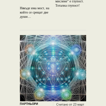
мислене” е глупост.
Необикнов
Тотална глупост!
за възвръ
Някъде има мост, на
изгубенат
който се срещат две
души…
ПАРТНЬОРИ
Считано от 23 март