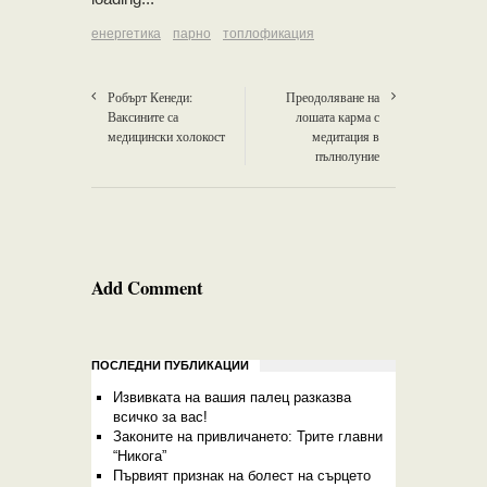
енергетика
парно
топлофикация
Робърт Кенеди:
Преодоляване на
Ваксините са
лошата карма с
медицински холокост
медитация в
пълнолуние
Add Comment
ПОСЛЕДНИ ПУБЛИКАЦИИ
Извивката на вашия палец разказва
всичко за вас!
Законите на привличането: Трите главни
“Никога”
Първият признак на болест на сърцето