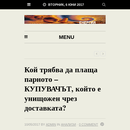
ВТОРНИК, 6 ЮНИ 2017
MENU
Кой трябва да плаща
парното –
КУПУВАЧЪТ, който е
унищожен чрез
доставката?
10/05/2017
BY
ADMIN
IN
АНАЛИЗИ
·
0 COMMENT