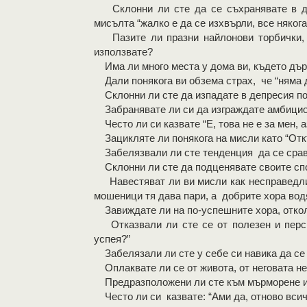
Склонни ли сте да се съхранявате в дом
мисълта “жалко е да се изхвърли, все няког
Пазите ли празни найлонови торбички, пр
използвате?
Има ли много места у дома ви, където дър
Дали понякога ви обзема страх, че “няма да
Склонни ли сте да изпадате в депресия по
Забранявате ли си да изграждате амбициоз
Често ли си казвате “Е, това не е за мен, а
Зацикляте ли понякога на мисли като “Отк
Забелязвали ли сте тенденция да се срав
Склонни ли сте да подценявате своите сп
Навестяват ли ви мисли как несправедлив
мошеници тя дава пари, а добрите хора во
Завиждате ли на по-успешните хора, откол
Отказвали ли сте се от полезен и персп
успея?”
Забелязали ли сте у себе си навика да с
Оплаквате ли се от живота, от неговата не
Предразположени ли сте към мърморене и
Често ли си казвате: “Ами да, отново всич