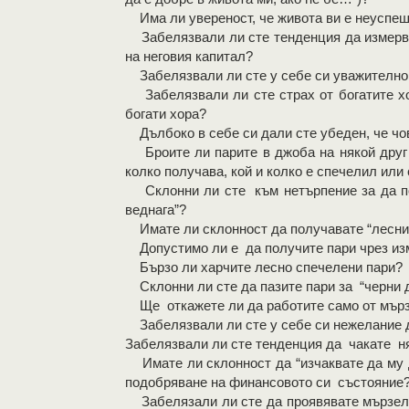
Има ли увереност, че живота ви е неуспеш
Забелязвали ли сте тенденция да измерва
на неговия капитал?
Забелязвали ли сте у себе си уважително,
Забелязвали ли сте страх от богатите хор
богати хора?
Дълбоко в себе си дали сте убеден, че чове
Броите ли парите в джоба на някой друг 
колко получава, кой и колко е спечелил или 
Склонни ли сте към нетърпение за да пол
веднага”?
Имате ли склонност да получавате “лесни 
Допустимо ли е да получите пари чрез изма
Бързо ли харчите лесно спечелени пари?
Склонни ли сте да пазите пари за “черни 
Ще откажете ли да работите само от мър
Забелязвали ли сте у себе си нежелание д
Забелязвали ли сте тенденция да чакате ня
Имате ли склонност да “изчаквате да му д
подобряване на финансовото си състояние
Забелязали ли сте да проявявате мързел,