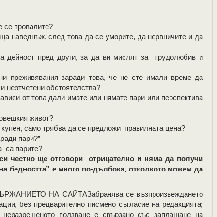
е се провалите?
 наведнъж, след това да се уморите, да нервничите и да
 дейност пред други, за да ви мислят за трудолюбив и
преживявания заради това, че не сте имали време да
ли неотчетени обстоятелства?
ависи от това дали имате или нямате пари или перспектива
човешкия живот?
купен, само трябва да се предложи правилната цена?
ради пари?”
а са парите?
оси честно ще отговори отрицателно и няма да получи
 на бедността” е много по-дълбока, отколкото можем да
ЖАНИЕТО НА САЙТАЗабранява се възпроизвеждането
ации, без предварително писмено съгласие на редакцията;
; неразрешеното ползване е свързано със заплащане на