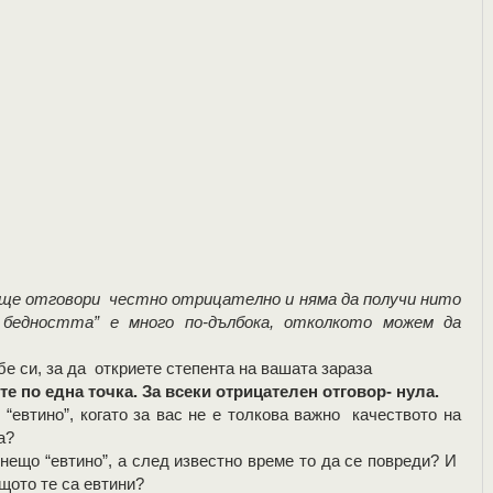
и ще отговори честно отрицателно и няма да получи нито
 бедността” е много по-дълбока, отколкото можем да
бе си, за да откриете степента на вашата зараза
е по една точка. За всеки отрицателен отговор- нула.
втино”, когато за вас не е толкова важно качеството на
а?
ещо “евтино”, а след известно време то да се повреди? И
щото те са евтини?