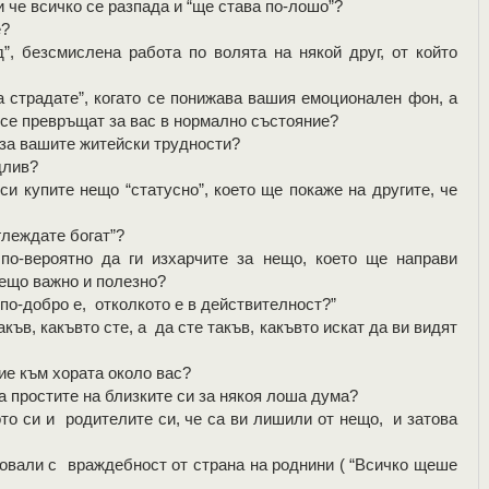
 че всичко се разпада и “ще става по-лошо”?
е?
безсмислена работа по волята на някой друг, от който
страдате”, когато се понижава вашия емоционален фон, а
се превръщат за вас в нормално състояние?
за вашите житейски трудности?
длив?
 купите нещо “статусно”, което ще покаже на другите, че
глеждате богат”?
-вероятно да ги изхарчите за нещо, което ще направи
нещо важно и полезно?
о-добро е, отколкото е в действителност?”
в, какъвто сте, а да сте такъв, какъвто искат да ви видят
е към хората около вас?
 простите на близките си за някоя лоша дума?
 си и родителите си, че са ви лишили от нещо, и затова
вали с враждебност от страна на роднини ( “Всичко щеше