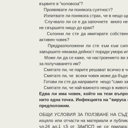
вървите в “коловоза”?
Проявявате ли понякога суетност?
Изпитвате ли понякога страх, че в нещо щ
Случвало ли се е да започнете много неща
не свършите нищо до края?
Склонни ли сте да имитирате собствена
активен човек?
Предразположени ли сте към към силни 
завършите някаква дейност поради умора и
Може ли да се каже, че настроението ви з
за получаването им?
Смятате ли, че парите решават всичко в 
Смятате ли, че всеки човек може да бъде 
Готови ли сте да направите нещо “само за
Смятате ли, че най-важното нещо в живот
Едва ли има човек, който на тези въпр
нито една точка. Инфекцията на “вируса
предположим.
OБЩИ УСЛОВИЯ ЗА ПОЛЗВАНЕ НА СЪДЪР
изцяло или отчасти на материали и публик
чл.24 ал.1 т.5 от ЗАвПСП не се прилага