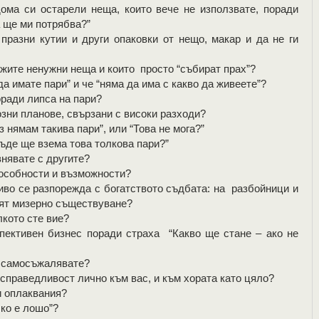
а си остарели неща, които вече не използвате, поради
а ще ми потрябва?”
азни кутии и други опаковки от нещо, макар и да не ги
жите ненужни неща и които просто “събират прах”?
 имате пари” и че “няма да има с какво да живеете”?
ради липса на пари?
ни планове, свързани с високи разходи?
з нямам такива пари”, или “Това не мога?”
ъде ще взема това толкова пари?”
нявате с другите?
особности и възможности?
о се разпорежда с богатството съдбата: на разбойници и
дят мизерно съществуване?
кото сте вие?
ективен бизнес поради страха “Какво ще стане – ако не
е самосъжалявате?
справедливост лично към вас, и към хората като цяло?
 оплаквания?
ко е лошо”?