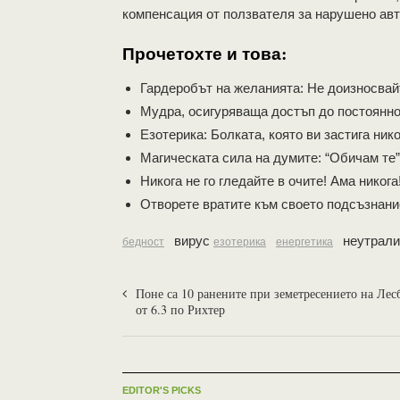
компенсация от ползвателя за нарушено авт
Прочетохте и това:
Гардеробът на желанията: Не доизносвайт
Мудра, осигуряваща достъп до постоянн
Езотерика: Болката, която ви застига нико
Mагическата сила на думите: “Обичам те”
Никога не го гледайте в очите! Ама никога
Отворете вратите към своето подсъзнание
вирус
неутрали
бедност
езотерика
енергетика
Поне са 10 ранените при земетресението на Лес
от 6.3 по Рихтер
EDITOR'S PICKS