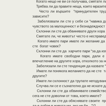
Когато нещо не ви се получава, смятате ли
Трябва ли да правите неща, които мразит
Често ли вършите “принудителен труд”, 
зависите?
Забелязвали ли сте у себе си “навика да 
чувството за малоценност и безнадеждност 
Склонни ли сте да обвинявате други хора 
Смятате ли, че животът често е несправе
Когато имате пари имате ли желание да си
сте богат човек?
Склонни ли сте да харчите пари “за да из
Когато имате свободни пари, дали е по
впечатление на другите хора, отколкото за 
Забелязали ли сте тенденция да казвате “п
Имате ли понякога желанието да не сте такъ
другите?
Имате ли склонност да трупате негодувани
Случва ли се е съзнателно да не искате да
Склонни ли сте да обвинявате семейството
сега не сте доволни от това, което имате?
Склонни ли сте да обяснявате своите про
да е добре в живота ми, ако не бе…”)?