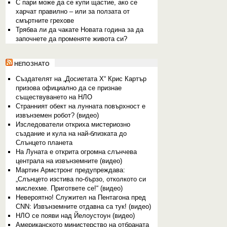
С пари може да се купи щастие, ако се
харчат правилно – или за ползата от
смъртните грехове
Трябва ли да чакате Новата година за да
започнете да променяте живота си?
НЕПОЗНАТО
Създателят на „Досиетата Х“ Крис Картър
призова официално да се признае
съществуването на НЛО
Странният обект на лунната повърхност е
извънземен робот? (видео)
Изследователи откриха мистериозно
създание и кула на най-близката до
Слънцето планета
На Луната е открита огромна слънчева
централа на извънземните (видео)
Мартин Армстронг предупреждава:
„Слънцето изстива по-бързо, отколкото си
мислехме. Пригответе се!“ (видео)
Невероятно! Служител на Пентагона пред
CNN: Извънземните отдавна са тук! (видео)
НЛО се появи над Йелоустоун (видео)
Американското министерство на отбраната