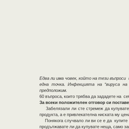
Едва ли има човек, който на тези въпрос
една точка. Инфекцията на “вируса на
предположим.
60 въпроса, които трябва да зададете на се
За всеки положителен отговор си поставет
Забелязали ли сте стремеж да купувате “е
продукта, а е привлекателна ниската му цен
Понякога случвало ли ви се е да купите н
продължавате ли да купувате неща, само за