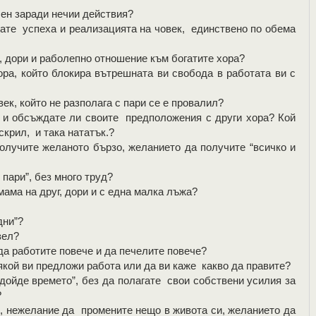
ен заради нечии действия?
те успеха и реализацията на човек, единствено по обема
 дори и раболепно отношение към богатите хора?
а, който блокира вътрешната ви свобода в работата ви с
к, който не разполага с пари се е провалил?
и обсъждате ли своите предположения с други хора? Кой
скрил, и така нататък.?
учите желаното бързо, желанието да получите “всичко и
пари”, без много труд?
ма на друг, дори и с една малка лъжа?
дни”?
зел?
а работите повече и да печелите повече?
кой ви предложи работа или да ви каже какво да правите?
ойде времето”, без да полагате свои собствени усилия за
?
 нежелание да промените нещо в живота си, желанието да