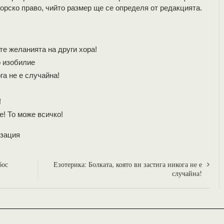
орско право, чийто размер ще се определя от редакцията.
е желанията на други хора!
о изобилие
га не е случайна!
!
! То може всичко!
зация
бос
Езотерика: Болката, която ви застига никога не е
случайна!