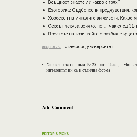
Всъщност знаете ли какво е грях?
Езотерика: Съдбоносни предчувствия, кои
Хороскоп на миналите ви животи. Какво 
Сексът лекува всичко, но … чак след 31-
Простете на този, който е разбил сърцето
станфорд университет
енергетика
Хороскоп за периода 19-25 юни: Teлeц – Мисълт
интелектът ви са в отлична форма
Add Comment
EDITOR'S PICKS