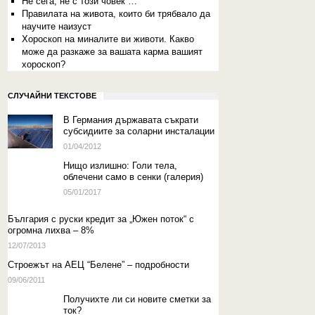
Не сега, не с този човек …
Правилата на живота, които би трябвало да
научите наизуст
Хороскоп на миналите ви животи. Какво
може да разкаже за вашата карма вашият
хороскоп?
СЛУЧАЙНИ ТЕКСТОВЕ
В Германия държавата съкрати
субсидиите за соларни инсталации
01/04/2012
Нищо излишно: Голи тела,
облечени само в сенки (галерия)
05/01/2017
България с руски кредит за „Южен поток“ с
огромна лихва – 8%
12/07/2013
Строежът на АЕЦ “Белене” – подробности
09/06/2011
Получихте ли си новите сметки за
ток?