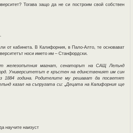
иверситет? Тогава защо да не си построим свой собствен
.
и от кабинета. В Калифорния, в Пало-Алто, те основават
иверситетът носи името им – Станфордски.
от железопътния магнат, сенаторът на САЩ Лелънд
рд. Университетът е кръстен на единственият им син
ез 1884 година. Родителите му решават да посветят
елънд казал на съпругата си: „Децата на Калифорния ще
да научите наизуст