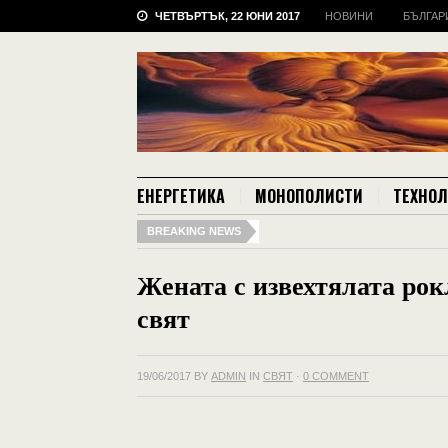
ЧЕТВЪРТЪК, 22 ЮНИ 2017
НОВИНИ
БЪЛГАР
ЕНЕРГЕТИКА
МОНОПОЛИСТИ
ТЕХНО
BREAKING NEWS
Жената с извехтялата рок
свят
19/06/2017
BY
ADMIN
IN
СВЯТ
·
0 COMMENT