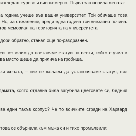
 изгледал сурово и високомерно. Първа заговорила жената:
а година учеше във вашия университет. Той обичаше това
 Но, за съжаление, преди една година той внезапно почина.
гов мемориал на територията на университета.
 дори обратно, станал още по-раздразнен.
 си позволим да поставяме статуи на всеки, който е учил в
ова място щеше да прилича на гробища.
зи жената, – ние не желаем да установяваме статуя, ние
дамата, която отдавна била загубила цветовете си, бедния
ва един такъв корпус? Че то всичките сгради на Харвард
това се обърнала към мъжа си и тихо промълвила: