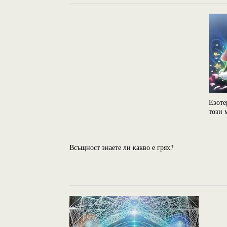
Езоте
този 
Всъщност знаете ли какво е грях?