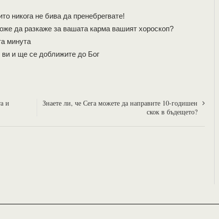
то никога не бива да пренебрегвате!
може да разкаже за вашата карма вашият хороскоп?
та минута
 ви и ще се доближите до Бог
а и
Знаете ли, че Сега можете да направите 10-годишен
скок в бъдещето?