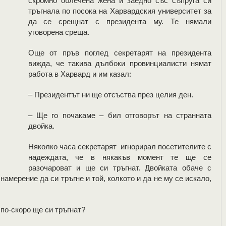
скромно облечена жена и заедно със съпруга си
тръгнала по посока на Харвардския университет за
да се срещнат с президента му. Те нямали
уговорена среща.
Още от пръв поглед секретарят на президента
вижда, че такива дълбоки провинциалисти нямат
работа в Харвард и им казал:
– Президентът ни ще отсъства през целия ден.
– Ще го почакаме – бил отговорът на странната
двойка.
Няколко часа секретарят игнорирал посетителите с
надеждата, че в някакъв момент те ще се
разочароват и ще си тръгнат. Двойката обаче с
намерение да си тръгне и той, колкото и да не му се искало,
 по-скоро ще си тръгнат?