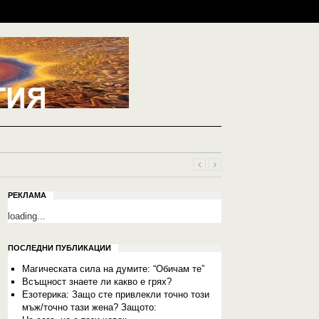
РЕКЛАМА
loading...
ПОСЛЕДНИ ПУБЛИКАЦИИ
Mагическата сила на думите: “Обичам те”
Всъщност знаете ли какво е грях?
Езотерика: Защо сте привлекли точно този
мъж/точно тази жена? Защото: