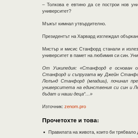
– Толкова е евтино да се построи нов ун
университет?
Мъжът кимнал утвърдително.
Президентът на Харвард изглеждал объркан
Мистър и мисис Станфорд станали и излезл
университет в памет на любимия си син. Ун
От Уикипедия: «Станфорд е основан 
Станфорд и съпругата му Джейн Станфо
Лелънд Станфорд (младши), починал пр
университета на единствения си син и Л
бъдат и наши деца“…»
Източник:
zenom.pro
Прочетохте и това:
Правилата на живота, които би трябвало 