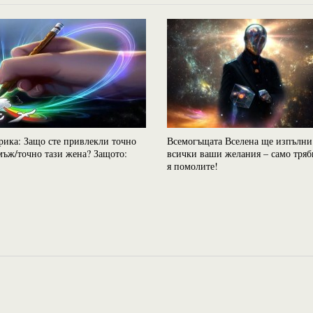
рика: Защо сте привлекли точно
Всемогъщата Вселена ще изпълни
мъж/точно тази жена? Защото:
всички ваши желания – само тряб
я помолите!