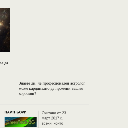
На Земята има три
ва да
Душа “Нешамах, 
съзнание и Децат
Знаете ли, че професионален астролог
може кардинално да промени вашия
хороскоп?
ПАРТНЬОРИ
Считано от 23
март 2017 г.,
всеки, който