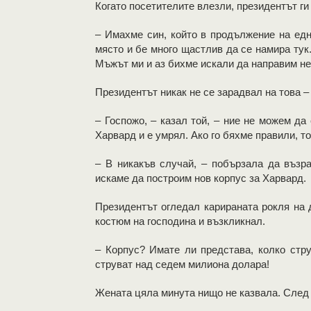
Когато посетителите влезли, президентът ги
– Имахме син, който в продължение на едн
място и бе много щастлив да се намира тук.
Мъжът ми и аз бихме искали да направим не
Президентът никак не се зарадвал на това –
– Госпожо, – казал той, – ние не можем да
Харвард и е умрял. Ако го бяхме правили, т
– В никакъв случай, – побързала да възра
искаме да построим нов корпус за Харвард.
Президентът огледал карираната рокля на 
костюм на господина и възкликнал.
– Корпус? Имате ли представа, колко стру
струват над седем милиона долара!
Жената цяла минута нищо не казвала. След 