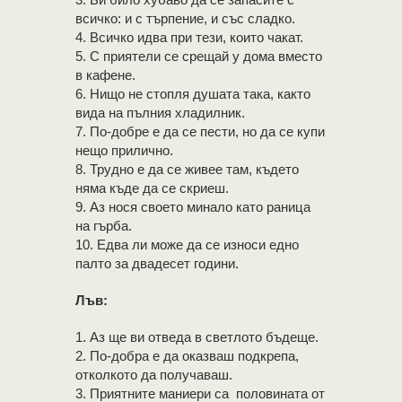
всичко: и с търпение, и със сладко.
4. Всичко идва при тези, които чакат.
5. С приятели се срещай у дома вместо
в кафене.
6. Нищо не стопля душата така, както
вида на пълния хладилник.
7. По-добре е да се пести, но да се купи
нещо прилично.
8. Трудно е да се живее там, където
няма къде да се скриеш.
9. Аз нося своето минало като раница
на гърба.
10. Едва ли може да се износи едно
палто за двадесет години.
Лъв:
1. Аз ще ви отведа в светлото бъдеще.
2. По-добра е да оказваш подкрепа,
отколкото да получаваш.
3. Приятните маниери са половината от