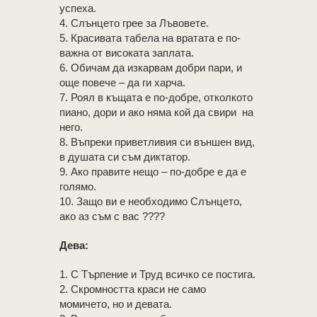
успеха.
4. Слънцето грее за Лъвовете.
5. Красивата табела на вратата е по-
важна от високата заплата.
6. Обичам да изкарвам добри пари, и
още повече – да ги харча.
7. Роял в къщата е по-добре, отколкото
пиано, дори и ако няма кой да свири на
него.
8. Въпреки приветливия си външен вид,
в душата си съм диктатор.
9. Ако правите нещо – по-добре е да е
голямо.
10. Защо ви е необходимо Слънцето,
ако аз съм с вас ????
Дева:
1. С Търпение и Труд всичко се постига.
2. Скромността краси не само
момичето, но и девата.