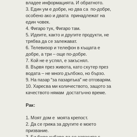
владее информацията. И обратното.
3. Един ум е добре, но два са по-добре,
особено ако и двата принадлежат на
един човек.
4. Фигаро тук, Фигаро там.
5. Идеите, както и другите продукти, не
трябва да се залежават.
6. Телевизор и телефон в къщата е
добре, а три – още по-добре.
7. Кой не е успял, е закъснял.
8. Вървя през живота, като скутер през
водата – не много дълбоко, но бързо.
9. На пазар “за пазарлъка” не отговарям.
10. Харесва ми количеството, защото за
качеството нямам достатъчно време.
Рак:
1. Моят дом е моята крепост.
2. Да се грижа за другите е моето
призвание.
3. Би било хубаво да се запасите с