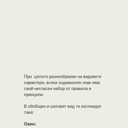
При цялото разнообразие на видовете
характери, всеки зодиакален знак има
свой негласен набор от правила и
принципи.
В обобщен и шеговит вид те изглеждат
така:
Овен: