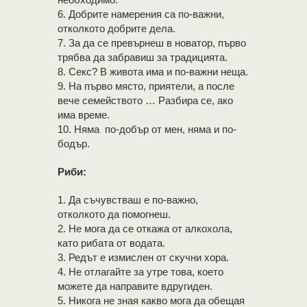
6. Добрите намерения са по-важни,
отколкото добрите дела.
7. За да се превърнеш в новатор, първо
трябва да забравиш за традицията.
8. Секс? В живота има и по-важни неща.
9. На първо място, приятели, а после
вече семейството … Разбира се, ако
има време.
10. Няма по-добър от мен, няма и по-
бодър.
Риби:
1. Да съчувстваш е по-важно,
отколкото да помогнеш.
2. Не мога да се откажа от алкохола,
като рибата от водата.
3. Редът е измислен от скучни хора.
4. Не отлагайте за утре това, което
можете да направите вдругиден.
5. Никога не зная какво мога да обещая