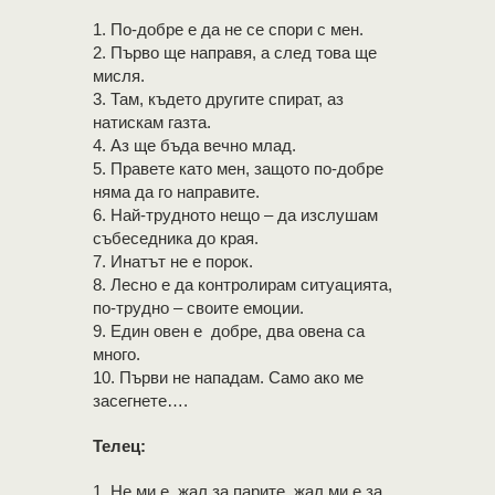
1. По-добре е да не се спори с мен.
2. Първо ще направя, а след това ще
мисля.
3. Там, където другите спират, аз
натискам газта.
4. Аз ще бъда вечно млад.
5. Правете като мен, защото по-добре
няма да го направите.
6. Най-трудното нещо – да изслушам
събеседника до края.
7. Инатът не е порок.
8. Лесно е да контролирам ситуацията,
по-трудно – своите емоции.
9. Един овен е добре, два овена са
много.
10. Първи не нападам. Само ако ме
засегнете….
Телец:
1. Не ми е жал за парите, жал ми е за