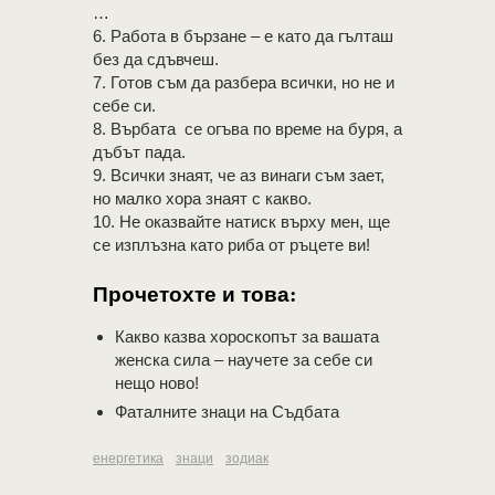
…
6. Работа в бързане – е като да гълташ
без да сдъвчеш.
7. Готов съм да разбера всички, но не и
себе си.
8. Върбата се огъва по време на буря, а
дъбът пада.
9. Всички знаят, че аз винаги съм зает,
но малко хора знаят с какво.
10. Не оказвайте натиск върху мен, ще
се изплъзна като риба от ръцете ви!
Прочетохте и това:
Какво казва хороскопът за вашата
женска сила – научете за себе си
нещо ново!
Фаталните знаци на Съдбата
енергетика
знаци
зодиак