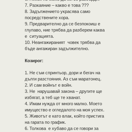
7. Разкаяние – какво е това ???
8. Задължението украсява само
посредствените хора.
9. Предварително да се безпокоиш е
глупаво, ние трябва да разберем каква
е ситуацията.
10. Неангажираният човек трябва да
бъде ангажиран задължително.
Козирог:
1. Не съм спринтьор, дори и бегач на
дълги разстояния. Аз съм маратонец.
2. И сам войнът е войн.
3. Не нарушавай закона – другите ще
избягат, а теб ще те хванат.
4. Имам нужда от много малко. Моето
имущество е огледалото на моя успех.
5. Животът е като влак, който пристига
на гарата по график.
6. Толкова е хубаво да се говори за