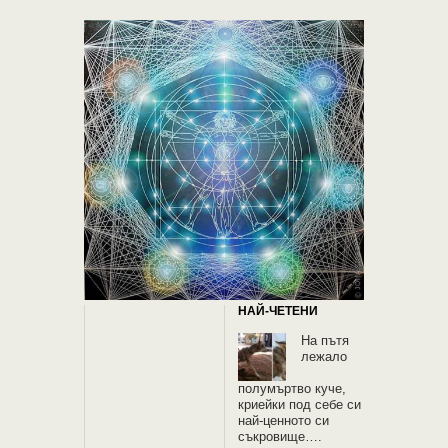
НАЙ-ЧЕТЕНИ
На пътя
лежало
полумъртво куче,
криейки под себе си
най-ценното си
съкровище….