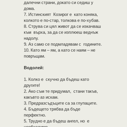
далечни страни, докато си седиш у
дома.
7. Истинският Козирог е като коняка,
колкото е по-стар, толкова е по-хубав.
8. Струва си цял живот да се изкачваш
към върха, за да се изплюеш веднъж
надолу.
9. Аз само се подмладявам с годините.
10. Като ям – ям, а като се наям – не
повръщам.
Водолей:
1. Колко е скучно да бъдеш като
другите!
2. Ако съм те придумал, стани такъв,
какъвто аз искам.
3. Предразсъдъците са за глупаците.
4. Бъдещето трябва да бъде
перфектно.
5. Трудно е да бъдеш ангел, но е
необходимо.