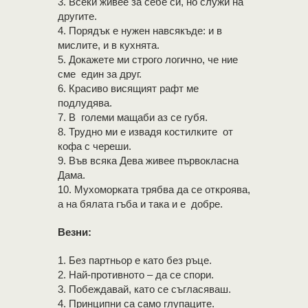
3. Всеки живее за себе си, но служи на
другите.
4. Порядък е нужен навсякъде: и в
мислите, и в кухнята.
5. Докажете ми строго логично, че ние
сме един за друг.
6. Красиво висящият рафт ме
подлудява.
7. В големи мащаби аз се губя.
8. Трудно ми е извадя костилките от
кофа с череши.
9. Във всяка Дева живее първокласна
Дама.
10. Мухоморката трябва да се откроява,
а на бялата гъба и така и е добре.
Везни:
1. Без партньор е като без ръце.
2. Най-противното – да се спори.
3. Побеждавай, като се съгласяваш.
4. Принципни са само глупаците.