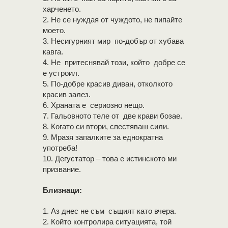
харченето.
2. Не се нуждая от чуждото, не пипайте
моето.
3. Несигурният мир по-добър от хубава
кавга.
4. Не притеснявай този, който добре се
е устроил.
5. По-добре красив диван, отколкото
красив залез.
6. Храната е сериозно нещо.
7. Гальовното теле от две крави бозае.
8. Когато си втори, спестяваш сили.
9. Мразя запалките за еднократна
употреба!
10. Дегустатор – това е истинското ми
призвание.
Близнаци:
1. Аз днес не съм същият като вчера.
2. Който контролира ситуацията, той