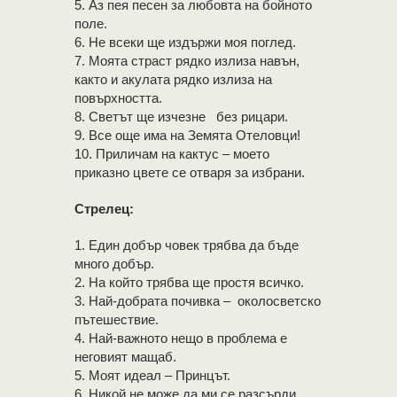
5. Аз пея песен за любовта на бойното
поле.
6. Не всеки ще издържи моя поглед.
7. Моята страст рядко излиза навън,
както и акулата рядко излиза на
повърхността.
8. Светът ще изчезне без рицари.
9. Все още има на Земята Отеловци!
10. Приличам на кактус – моето
приказно цвете се отваря за избрани.
Стрелец:
1. Един добър човек трябва да бъде
много добър.
2. На който трябва ще простя всичко.
3. Най-добрата почивка – околосветско
пътешествие.
4. Най-важното нещо в проблема е
неговият мащаб.
5. Моят идеал – Принцът.
6. Никой не може да ми се разсърди.