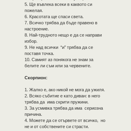
5. Ще въвлека всеки в каквото си
пожелая.
6. Красотата ще спаси света.
7. Всичко трябва да бъде правено в
настроение.
8. Най-трудното нещо е да се направи
избор.
9. Не над всички “и” трябва да се
поставя точка.
10. Самият аз понякога не знам за
белите ли съм или за червените.
Скорпион:
1. Жалко е, ако никой не мога да ужиля.
2. Всяко събитие е като диван: в него
трябва да има скрити пружини.
3. За усмивка трябва да има сериозна
причина.
4. Можете да се отървете от всичко, но
не и от собствените си страсти.