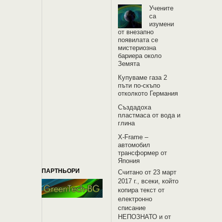
Учените
са
изумени
от внезапно
появилата се
мистериозна
бариера около
Земята
Купуваме газа 2
пъти по-скъпо
отколкото Германия
Създадоха
пластмаса от вода и
глина
X-Frame –
автомобил
трансформер от
Япония
ПАРТНЬОРИ
Считано от 23 март
2017 г., всеки, който
копира текст от
електронно
списание
НЕПОЗНАТО и oт