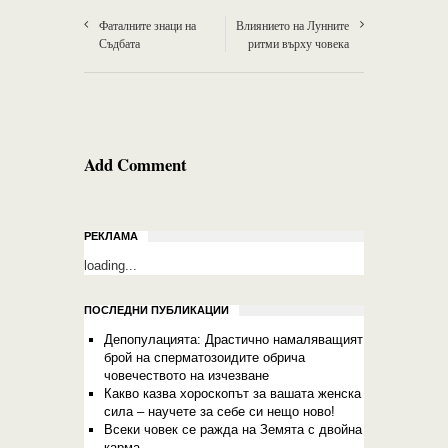
Фаталните знаци на
Влиянието на Лунните
Съдбата
ритми върху човека
Add Comment
РЕКЛАМА
loading...
ПОСЛЕДНИ ПУБЛИКАЦИИ
Депопулацията: Драстично намаляващият
брой на сперматозоидите обрича
човечеството на изчезване
Какво казва хороскопът за вашата женска
сила – научете за себе си нещо ново!
Всеки човек се ражда на Земята с двойна
карма