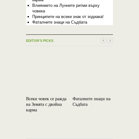
Влиянието на Лунните ритми върху
човека
Принципите на всеки знак от зодиака!
Фаталните знаци на Съдбата
EDITOR'S PICKS
Всеки човек се ражда
Фаталните знаци на
Това, на к
на Земята с двойна
Съдбата
съпротивл
карма
превръща 
съдба