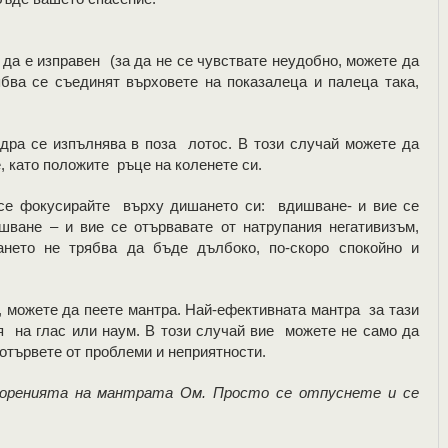
да е изправен (за да не се чувствате неудобно, можете да
ябва се съединят върховете на показалеца и палеца така,
дра се изпълнява в поза лотос. В този случай можете да
, като положите ръце на коленете си.
 се фокусирайте върху дишането си: вдишване- и вие се
ване – и вие се отървавате от натрупания негативизъм,
нето не трябва да бъде дълбоко, по-скоро спокойно и
, можете да пеете мантра. Най-ефективната мантра за тази
 на глас или наум. В този случай вие можете не само да
 отървете от проблеми и неприятности.
торенията на мантрата Ом. Просто се отпуснете и се