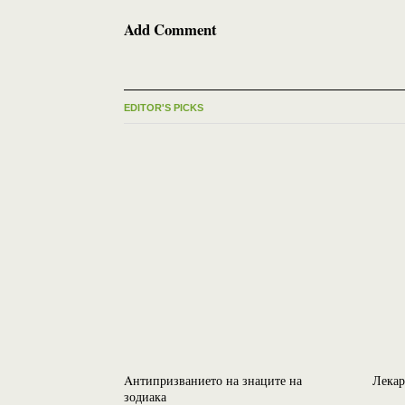
Add Comment
EDITOR'S PICKS
Aнтипризванието на знаците на
Лекар
зодиака