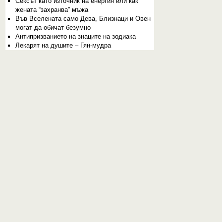
Сексът като източник на енергия или как
жената “захранва” мъжа
Във Вселената само Дева, Близнаци и Овен
могат да обичат безумно
Aнтипризванието на знаците на зодиака
Лекарят на душите – Гян-мудра