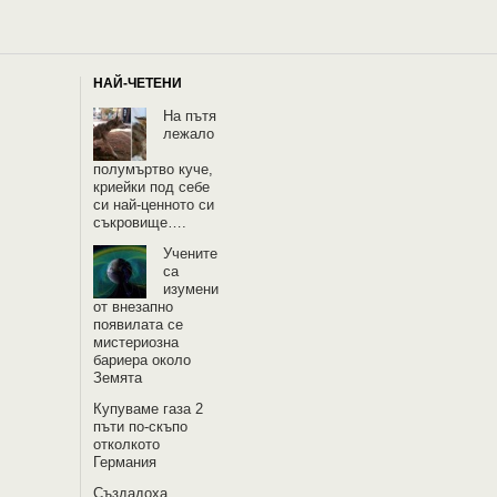
НАЙ-ЧЕТЕНИ
На пътя
лежало
полумъртво куче,
криейки под себе
си най-ценното си
съкровище….
Учените
са
изумени
от внезапно
появилата се
мистериозна
бариера около
Земята
Купуваме газа 2
пъти по-скъпо
отколкото
Германия
Създадоха