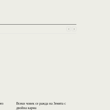
без
Всеки човек се ражда на Земята с
Фаталните знаци
двойна карма