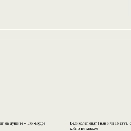
ят на душите – Гян-мудра
Великолепният Гняв или Гневът, 
който не можем