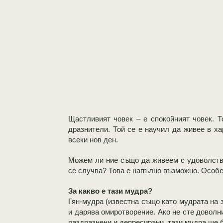
Щастливият човек – е спокойният човек. Т
дразнители. Той се е научил да живее в х
всеки нов ден.
Можем ли ние също да живеем с удоволстви
се случва? Това е напълно възможно. Особ
За какво е тази мудра?
Гян-мудра (известна също като мудрата на з
и дарява омиротворение. Ако не сте доволни
раздразнени и депресирани, тази мудра ще 