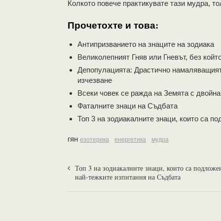
Колкото повече практикувате тази мудра, то
Прочетохте и това:
Aнтипризванието на знаците на зодиака
Великолепният Гняв или Гневът, без койт
Депопулацията: Драстично намаляващият
изчезване
Всеки човек се ражда на Земята с двойна
Фаталните знаци на Съдбата
Топ 3 на зодиакалните знаци, които са п
гян
езотерика
енергетика
мудра
Топ 3 на зодиакалните знаци, които са подложе
най-тежките изпитания на Съдбата