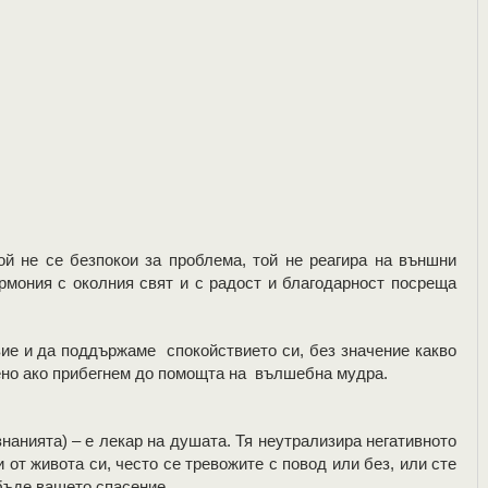
ой не се безпокои за проблема, той не реагира на външни
армония с околния свят и с радост и благодарност посреща
е и да поддържаме спокойствието си, без значение какво
ено ако прибегнем до помощта на вълшебна мудра.
нанията) – е лекар на душата. Тя неутрализира негативното
 от живота си, често се тревожите с повод или без, или сте
бъде вашето спасение.