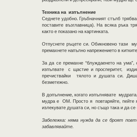
Техника на изпълнение
Седнете удобно. Гръбначният стълб трябва 
поставите възглавница). На всяка ръка тр
както е показано на картинката.
Отпуснете ръцете си. Обикновено тази му
премахнете напълно напрежението в китките
За да се премахне “блуждаенето на ума”,
изпълвате с щастие и просперитет, издиш
пречиствайки тялото и душата си. Диша
безметежно.
В допълнение, когато изпълнявате мудрата
мудра е ОМ. Просто я повтаряйте, пейте я
излекувате душата си, но също така и да се
Забележка: няма нужда да се броят пов
забавлявайте.