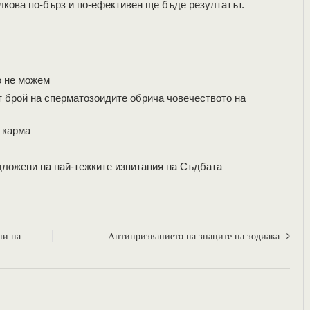
лкова по-бърз и по-ефективен ще бъде резултатът.
о не можем
 брой на сперматозоидите обрича човечеството на
 карма
одложени на най-тежките изпитания на Съдбата
ни на
Aнтипризванието на знаците на зодиака