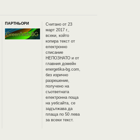
ПАРТНЬОРИ
Считано от 23
март 2017 г.,
всеки, който
копира текст от
електронно
списание
НЕПОЗНАТО и oт
главния домейн
energetika-bg.com,
без изрично
разрешение,
получено на
съответната
електронна поща
на уебсайта, се
задължава да
плаща по 50 лева
за всеки текст.