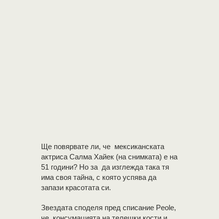
Ще повярвате ли, че мексиканската
актриса Салма Хайек (на снимката) е на
51 години? Но за да изглежда така тя
има своя тайна, с която успява да
запази красотата си.
Звездата споделя пред списание Peole,
че консумацията на телешки кости и