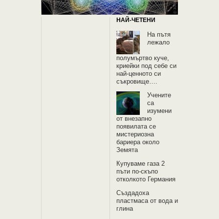
НАЙ-ЧЕТЕНИ
На пътя
лежало
полумъртво куче,
криейки под себе си
най-ценното си
съкровище….
Учените
са
изумени
от внезапно
появилата се
мистериозна
бариера около
Земята
Купуваме газа 2
пъти по-скъпо
отколкото Германия
Създадоха
пластмаса от вода и
глина