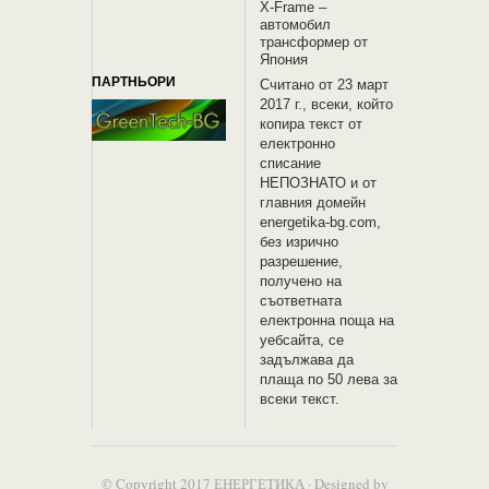
X-Frame –
автомобил
трансформер от
Япония
ПАРТНЬОРИ
Считано от 23 март
2017 г., всеки, който
копира текст от
електронно
списание
НЕПОЗНАТО и oт
главния домейн
energetika-bg.com,
без изрично
разрешение,
получено на
съответната
електронна поща на
уебсайта, се
задължава да
плаща по 50 лева за
всеки текст.
© Copyright 2017
ЕНЕРГЕТИКА
· Designed by