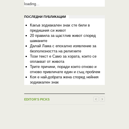
loading...
ПОСЛЕДНИ ПУБЛИКАЦИИ
Какъв зодиакален знак сте били в
предишния си живот
20 правила за щастлив живот според
шаманите
Далай Лама с епохално изявление за
безполезността на религиите
Този текст е Само за хората, които се
оплакват от живота
Трите причини, поради които отново и
отново привличате един и същ проблем
Коя е най-добрата жена според нейния
зодиакален знак
EDITOR'S PICKS