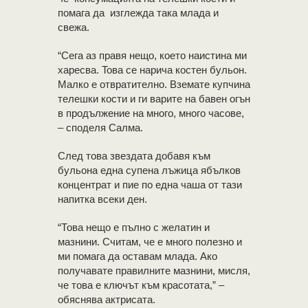
помага да изглежда така млада и
свежа.
“Сега аз правя нещо, което наистина ми
харесва. Toва се нарича костен бульон.
Малко е отвратително. Вземате купчина
телешки кости и ги варите на бавен огън
в продължение на много, много часове,
– споделя Салма.
След това звездата добавя към
бульона една супена лъжица ябълков
концентрат и пие по една чаша от тази
напитка всеки ден.
“Това нещо е пълно с желатин и
мазнини. Считам, че е много полезно и
ми помага да оставам млада. Ако
получавате правилните мазнини, мисля,
че това е ключът към красотата,” –
обяснява актрисата.