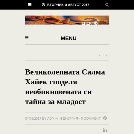
ВТОРНИК, 8 АВГУСТ 2017
MENU
Великолепната Салма
Хайек споделя
необикновената си
тайна за младост
04/08/2017
BY
ADMIN
IN
ЕНЕРГИЯ
·
0 COMMENT