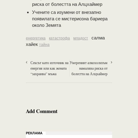
риска от болестта на Алцхаймер
Учените са изумени от внезапно
появилата се мистериозна бариера
около Земята
салма
енергетика
катастрофа
младост
хайек
тайна
Сексът като източник на
Умереният алкохолизъм
енергия или как жената
намалява риска от
“захранва” мъжа
болестта на Алцхаймер
Add Comment
РЕКЛАМА