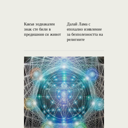
Какъв зодиакален
Далай Лама с
Трите при
знак сте били в
епохално изявление
поради ко
предишния си живот
за безполезността на
и отново 
религиите
един и съ