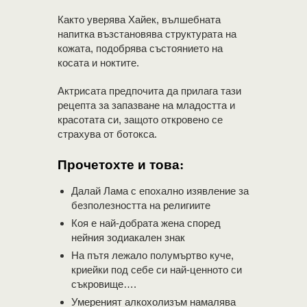
Както уверява Хайек, вълшебната
напитка възстановява структурата на
кожата, подобрява състоянието на
косата и ноктите.
Актрисата предпочита да прилага тази
рецепта за запазване на младостта и
красотата си, защото откровено се
страхува от ботокса.
Прочетохте и това:
Далай Лама с епохално изявление за
безполезността на религиите
Коя е най-добрата жена според
нейния зодиакален знак
На пътя лежало полумъртво куче,
криейки под себе си най-ценното си
съкровище….
Умереният алкохолизъм намалява