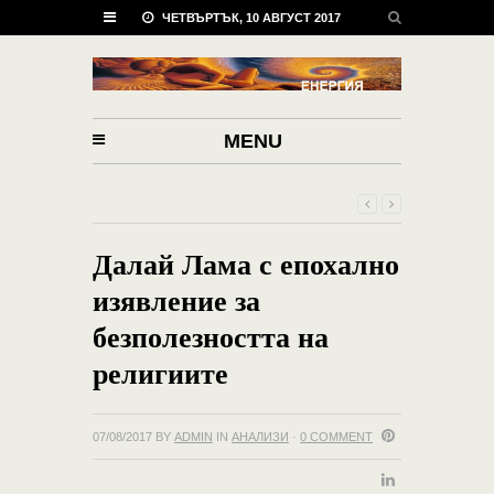
ЧЕТВЪРТЪК, 10 АВГУСТ 2017
MENU
Далай Лама с епохално
изявление за
безполезността на
религиите
07/08/2017
BY
ADMIN
IN
АНАЛИЗИ
·
0 COMMENT