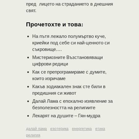
пред лицето на страданието в днешния
свят.
Прочетохте и това:
На пътя лежало полумъртво куче,
криейки под себе си най-ценното си
съкровище….
Мистериозните Възстановяващи
цифрови редици
Как се препрограмираме с думите,
които изричаме
Какъв зодиакален знак сте били в
предишния си живот
Далай Лама с епохално изявление за
безполезността на религиите
Лекарят на душите – Гян-мудра
далай лама
езотерика
енергетика
етика
религия