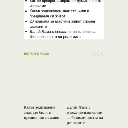
Как се препрограмираме с думите, които
изричаме
Какъв зодиакален знак сте били в
предишния си живот
20 правила за щастлив живот според
шаманите
Далай Лама с епохално изявление за
безполезността на религиите
EDITOR'S PICKS
Какъв зодиакален
Далай Лама с
Трите при
знак сте били в
епохално изявление
поради ко
предишния си живот
за безполезността на
и отново 
религиите
един и съ