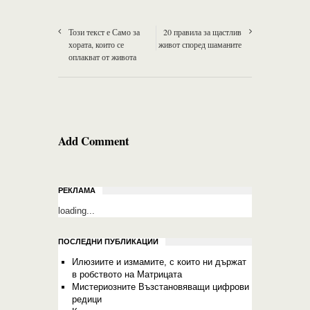
Този текст е Само за
20 правила за щастлив
хората, които се
живот според шаманите
оплакват от живота
Add Comment
РЕКЛАМА
loading...
ПОСЛЕДНИ ПУБЛИКАЦИИ
Илюзиите и измамите, с които ни държат
в робството на Матрицата
Мистериозните Възстановяващи цифрови
редици