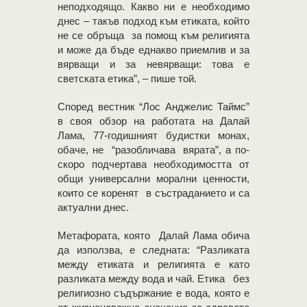
неподходящо. Какво ни е необходимо
днес – такъв подход към етиката, който
не се обръща за помощ към религията
и може да бъде еднакво приемлив и за
вярващи и за невярващи: това е
светската етика”, – пише той.
Според вестник “Лос Анджелис Таймс”
в своя обзор на работата на Далай
Лама, 77-годишният будистки монах,
обаче, не “разобличава вярата”, а по-
скоро подчертава необходимостта от
общи универсални морални ценности,
които се коренят в състраданието и са
актуални днес.
Метафората, която Далай Лама обича
да използва, е следната: “Разликата
между етиката и религията е като
разликата между вода и чай. Етика без
религиозно съдържание е вода, която е