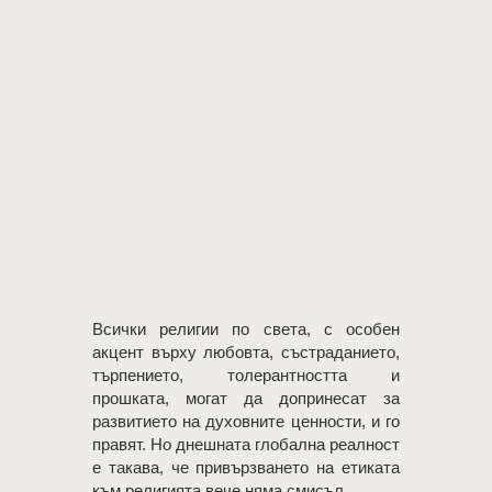
Всички религии по света, с особен
акцент върху любовта, състраданието,
търпението, толерантността и
прошката, могат да допринесат за
развитието на духовните ценности, и го
правят. Но днешната глобална реалност
е такава, че привързването на етиката
към религията вече няма смисъл …