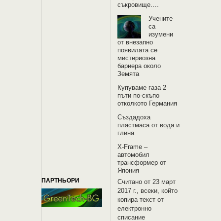
съкровище….
Учените
са
изумени
от внезапно
появилата се
мистериозна
бариера около
Земята
Купуваме газа 2
пъти по-скъпо
отколкото Германия
Създадоха
пластмаса от вода и
глина
X-Frame –
автомобил
трансформер от
Япония
ПАРТНЬОРИ
Считано от 23 март
2017 г., всеки, който
копира текст от
електронно
списание