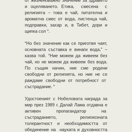
от жизненоважно значение за здравето
и оцеляването. Етика, смесена с
религията – това е чай, питателна и
ароматна смес от вода, листенца чай,
подправки, захар и, в Тибет, дори и
щипка сол “.
“Но без значение как се приготвя чаят,
основната съставка е винаги вода,” –
казва той. “Ние можем да живеем без
чай, но не можем да живеем без вода.
По същия начин, ние сме родени
свободни от религията, но ние не се
раждаме свободни от потребност от
състрадание. “
Удостоеният с Нобеловата награда за
мир през 1989 г. Далай Лама отдавна е
активен пропагандатор на
състраданието, религиозната
толерантност и необходимостта от
обединение на науката и духовността