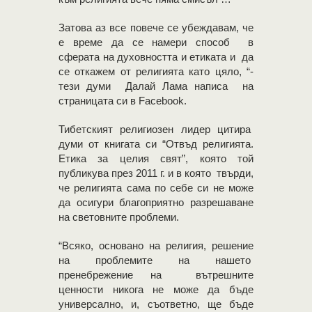
Затова аз все повече се убеждавам, че
е време да се намери способ в
сферата на духовността и етиката и да
се откажем от религията като цяло, “-
тези думи Далай Лама написа на
страницата си в Facebook.
Тибетският религиозен лидер цитира
думи от книгата си “Отвъд религията.
Етика за целия свят”, която той
публикува през 2011 г. и в която твърди,
че религията сама по себе си не може
да осигури благоприятно разрешаване
на световните проблеми.
“Всяко, основано на религия, решение
на проблемите на нашето
пренебрежение на вътрешните
ценности никога не може да бъде
универсално, и, съответно, ще бъде