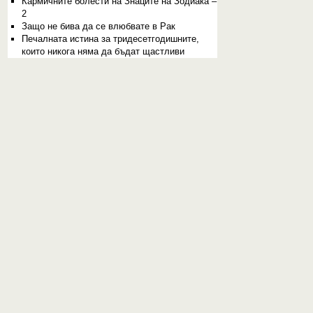
Кармичните болести на Знаците на Зодиака –
2
Защо не бива да се влюбвате в Рак
Печалната истина за тридесетгодишните,
които никога няма да бъдат щастливи