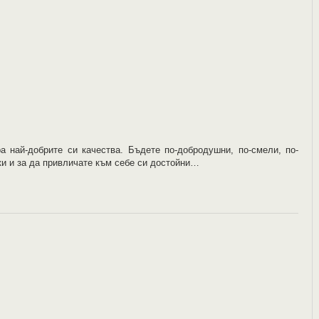
а най-добрите си качества. Бъдете по-добродушни, по-смели, по-
шки и за да привличате към себе си достойни…