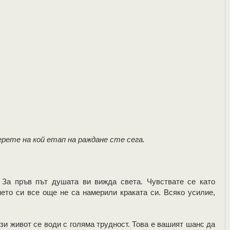
ерете на кой етап на раждане сте сега.
 За пръв път душата ви вижда света. Чувствате се като
нето си все още не са намерили краката си. Всяко усилие,
ози живот се води с голяма трудност. Това е вашият шанс да