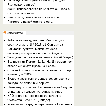
За Знаците на Зодиака само с три думи:
Разпознахте ли се?
Жени, изневерявайте на мъжете си. Това е
полезно за всички!
Ние се раждаме 7 пъти в живота си.
Разберете на кой етап сте сега
НЕПОЗНАТО
Тайнствен междузвезден обект получи
обозначението 1I / 2017 U1 Oumuamua
Dailymail: Руското „момче от Марс“
възнамерява да спаси Земята (видео)
Загадъчно явление е заснето в Китай (видео)
Вълшебният Портал 11:11. На 11 ноември се
отваря Огнената Врата на Персей
Стивън Хокинг с прогноза: Човечеството ще
изчезне до 2600 г.
Видео с извънземно същество, заловено в
Канада, се появи в интернет
Шокиращо откритие: На спътника на Сатурн-
Енцелад- е намерен източник на живот
НЛО попадна в новинарска емисия в
Оклахома Сити, САЩ (видео)
Човекът от Тауред и паралелната Вселена –