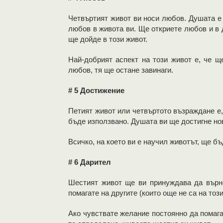
Четвъртият живот ви носи любов. Душата е 
любов в живота ви. Ще откриете любов и в д
ще дойде в този живот.
Най-добрият аспект на този живот е, че 
любов, тя ще остане завинаги.
# 5 Достижение
Петият живот или четвъртото възраждане е, 
бъде използвано. Душата ви ще достигне но
Всичко, на което ви е научил животът, ще бъ
# 6 Дарител
Шестият живот ще ви принуждава да върне
помагате на другите (които още не са на тоз
Ако чувствате желание постоянно да помагат