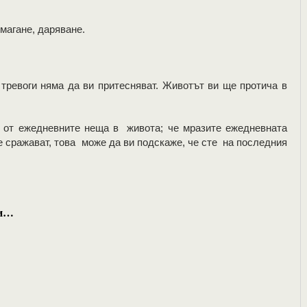
магане, даряване.
тревоги няма да ви притесняват. Животът ви ще протича в
и от ежедневните неща в живота; че мразите ежедневната
е сражават, това може да ви подскаже, че сте на последния
ки…