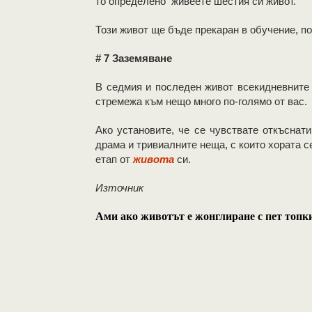
то определено живеете шестия си живот.
Този живот ще бъде прекаран в обучение, по
# 7 Заземяване
В седмия и последен живот всекидневните 
стремежа към нещо много по-голямо от вас.
Ако установите, че се чувствате откъснат
драма и тривиалните неща, с които хората с
етап от
живота
си.
Източник
Ами ако животът е жонглиране с пет топ