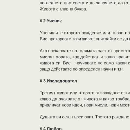
погледнете към света и да започнете да го р
Живота с главна буква.
# 2 Ученик
Ученикът е второто рождение или първо пр
Вие прекарвате този живот, опитвайки се да
Ако прекарвате по-голямата част от времето
мислят хората, как действат и защо правят 
живота си. Вие научавате не само какви са
защо действате по определен начин и т.н.
# 3 Изследовател
Третият живот или второто възраждане е жи
какво да очаквате от живота и какво трябв
привличат нови идеи, нови мисли, нови места
Душата ви сега търси опит. Третото раждане
# 4 Любов