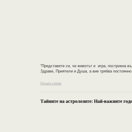
“Представете си, че животът е игра, построена въ
Здраве, Приятели и Душа, а вие трябва постоянн
Цялата статия
Тайните на астролозите: Най-важните годи