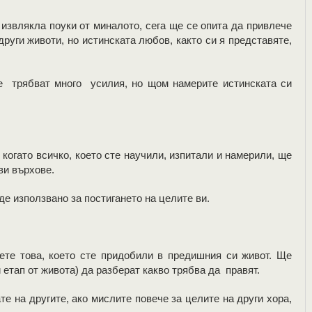
извлякла поуки от миналото, сега ще се опита да привлече
руги животи, но истинската любов, както си я представяте,
ще трябват много усилия, но щом намерите истинската си
когато всичко, което сте научили, изпитали и намерили, ще
ви върхове.
де използвано за постигането на целите ви.
те това, което сте придобили в предишния си живот. Ще
и етап от живота) да разберат какво трябва да правят.
е на другите, ако мислите повече за целите на други хора,