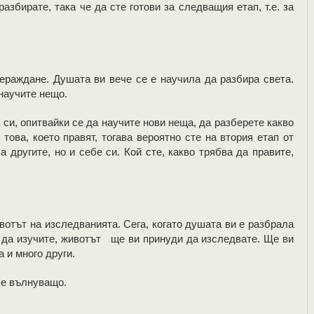
азбирате, така че да сте готови за следващия етап, т.е. за
ераждане. Душата ви вече се е научила да разбира света.
 научите нещо.
 си, опитвайки се да научите нови неща, да разберете какво
това, което правят, тогава вероятно сте на втория етап от
 другите, но и себе си. Кой сте, какво трябва да правите,
вотът на изследванията. Сега, когато душата ви е разбрала
а да изучите, животът ще ви принуди да изследвате. Ще ви
 и много други.
 е вълнуващо.