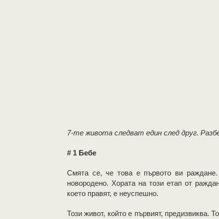
7-те живота следват един след друг. Разб
# 1 Бебе
Смята се, че това е първото ви раждане.
новородено. Хората на този етап от ражда
което правят, е неуспешно.
Този живот, който е първият, предизвиква. Т