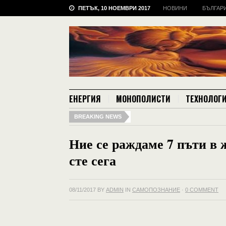
ПЕТЪК, 10 НОЕМВРИ 2017
НОВИНИ
БЪЛГАР
ЕНЕРГИЯ
МОНОПОЛИСТИ
ТЕХНОЛОГ
BREAKING NEWS
Ние се раждаме 7 пъти в ж
сте сега
08/11/2017
BY
ADMIN
IN
САМОПОЗНАНИЕ
·
0 COMMENT