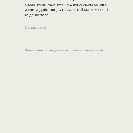
съжаление, най-тежки и дълготрайни остават
думи и действия, свързани с близки хора. В
бъдеще това…
Цялата статия
Фрази, които ободряват не по-зле от чашка кафе