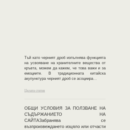
Тъй като черният дроб изпълнява функцията
на усвояване на хранителните вещества от
кръвта, можем да кажем, че това важи и за
емоциите. В традиционната китайска
акупунктура черният дроб се асоциира…
Цялата статия
OБЩИ УСЛОВИЯ ЗА ПОЛЗВАНЕ НА
СЪДЪРЖАНИЕТО НА
САЙТАЗабранява се
възпроизвеждането изцяло или отчасти