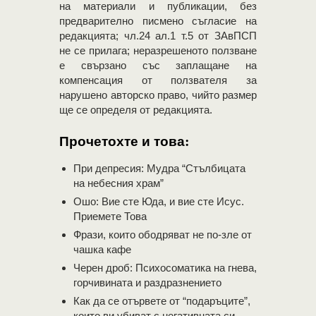
на материали и публикации, без
предварително писмено съгласие на
редакцията; чл.24 ал.1 т.5 от ЗАвПСП
не се прилага; неразрешеното ползване
е свързано със заплащане на
компенсация от ползвателя за
нарушено авторско право, чийто размер
ще се определя от редакцията.
Прочетохте и това:
При депресия: Мудра “Стълбицата
на небесния храм”
Ошо: Вие сте Юда, и вие сте Исус.
Приемете Това
Фрази, които ободряват не по-зле от
чашка кафе
Черен дроб: Психосоматика на гнева,
горчивината и раздразнението
Как да се отървете от “подаръците”,
които ви убиват с негативната си