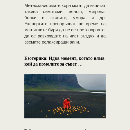
Метеозависимите хора могат да изпитат
такива симптоми: вялост, мигрена,
болки в ставите, умора и др.
Експертите препоръчват по време на
магнитните бури да не се претоварвате,
да се разхождате на чист въздух и да
вземате релаксиращи вани.
Езотерика: Идва момент, когато няма
кой да помолите за съвет …