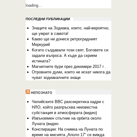
loading...
ПОСЛЕДНИ ПУБЛИКАЦИИ
Знаците на Зодиака, които, най-вероятно,
ще умрат в самота!
Какво ще ни донесе ретроградният
Меркурий
Когато създавали този свят, Боговете си
задали въпроса: А къде да скрием
истината?
Магнитните бури през декември 2017 г .
Отровните думи, които не искат никога да
чуват зодиакалните знаци
НЕПОЗНАТО
Чилийските ВВС разсекретиха кадри с
НЛО, който разпръсква неизвестна
субстанция в атмосферата (видео)
Извънземен спътник на орбита около
Луната (видео
Конспирации: На снимка на Луната по
време на мисията „Аполо 17“ се вижда