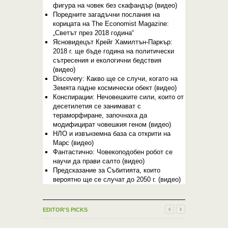
фигура на човек без скафандър (видео)
Поредните загадъчни послания на
корицата на The Economist Magazine:
„Светът през 2018 година“
Ясновидецът Крейг Хамилтън-Паркър:
2018 г. ще бъде година на политически
сътресения и екологични бедствия
(видео)
Discovery: Какво ще се случи, когато на
Земята падне космически обект (видео)
Конспирации: Нечовешките сили, които от
десетилетия се занимават с
тераморфиране, започнаха да
модифицират човешкия геном (видео)
НЛО и извънземна база са открити на
Марс (видео)
Фантастично: Човекоподобен робот се
научи да прави салто (видео)
Предсказание за Събитията, които
вероятно ще се случат до 2050 г. (видео)
EDITOR'S PICKS