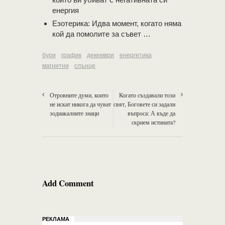
енергия
Езотерика: Идва момент, когато няма
кой да помолите за съвет …
бури
график
декември
енергетика
магнитни
слънце
Отровните думи, които
Когато създавали този
не искат никога да чуват
свят, Боговете си задали
зодиакалните знаци
въпроса: А къде да
скрием истината?
Add Comment
РЕКЛАМА