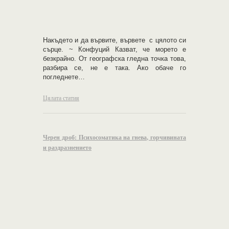
Накъдето и да вървите, вървете с цялото си
сърце. ~ Конфуций Казват, че морето е
безкрайно. От географска гледна точка това,
разбира се, не е така. Ако обаче го
погледнете…
Цялата статия
Черен дроб: Психосоматика на гнева, горчивината
и раздразнението