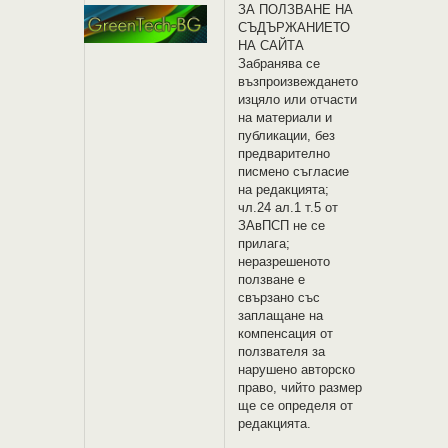
ЗА ПОЛЗВАНЕ НА
СЪДЪРЖАНИЕТО
НА САЙТА
Забранява се
възпроизвеждането
изцяло или отчасти
на материали и
публикации, без
предварително
писмено съгласие
на редакцията;
чл.24 ал.1 т.5 от
ЗАвПСП не се
прилага;
неразрешеното
ползване е
свързано със
заплащане на
компенсация от
ползвателя за
нарушено авторско
право, чийто размер
ще се определя от
редакцията.