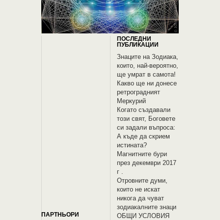
ПОСЛЕДНИ
ПУБЛИКАЦИИ
Знаците на Зодиака,
които, най-вероятно,
ще умрат в самота!
Какво ще ни донесе
ретроградният
Меркурий
Когато създавали
този свят, Боговете
си задали въпроса:
А къде да скрием
истината?
Магнитните бури
през декември 2017
г .
Отровните думи,
които не искат
никога да чуват
зодиакалните знаци
ПАРТНЬОРИ
OБЩИ УСЛОВИЯ