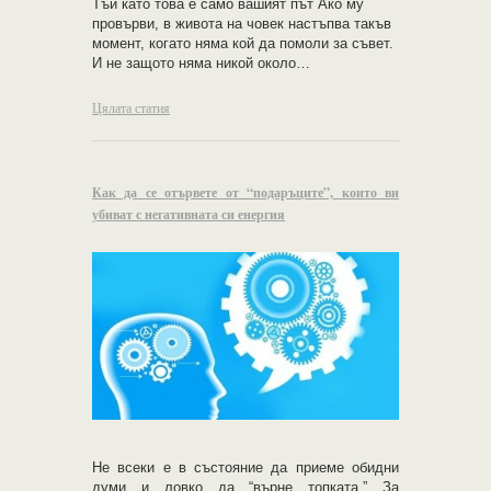
Тъй като това е само вашият път Ако му
провърви, в живота на човек настъпва такъв
момент, когато няма кой да помоли за съвет.
И не защото няма никой около…
Цялата статия
Как да се отървете от “подаръците”, които ви
убиват с негативната си енергия
Не всеки е в състояние да приеме обидни
думи и ловко да “върне топката.” За