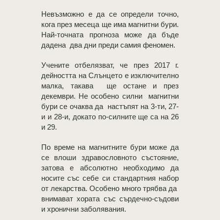
Невъзможно е да се определи точно,
кога през месеца ще има магнитни бури.
Най-точната прогноза може да бъде
дадена два дни преди самия феномен.
Учените отбелязват, че през 2017 г.
дейността на Слънцето е изключително
малка, такава ще остане и през
декември. Не особено силни магнитни
бури се очаква да настъпят на 3-ти, 27-
и и 28-и, докато по-силните ще са на 26
и 29.
По време на магнитните бури може да
се влоши здравословното състояние,
затова е абсолютно необходимо да
носите със себе си стандартния набор
от лекарства. Особено много трябва да
внимават хората със сърдечно-съдови
и хронични заболявания.