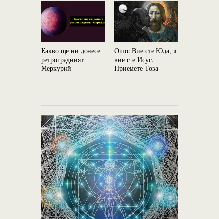
Какво ще ни донесе
Ошо: Вие сте Юда, и
Бъдете ос
ретроградният
вие сте Исус.
внимателн
Меркурий
Приемете Това
ден: 18 н
Новолуние
на Скорпи