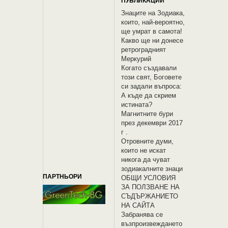
ПУБЛИКАЦИИ
Знаците на Зодиака,
които, най-вероятно,
ще умрат в самота!
Какво ще ни донесе
ретроградният
Меркурий
Когато създавали
този свят, Боговете
си задали въпроса:
А къде да скрием
истината?
Магнитните бури
през декември 2017
г .
Отровните думи,
които не искат
никога да чуват
зодиакалните знаци
ПАРТНЬОРИ
OБЩИ УСЛОВИЯ
ЗА ПОЛЗВАНЕ НА
СЪДЪРЖАНИЕТО
НА САЙТА
Забранява се
възпроизвеждането