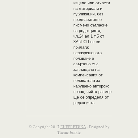
изцяло или отчасти
на материали и
публикации, без
предварително
писмено съгласие
на редакцията;
чл.24 ал.1 т.5 от
ЗАвПСП не се
прилага;
неразрешеното
ползване е
свързано със
заплащане на
компенсация от
ползвателя за
нарушено авторско
право, чийто размер
ще се определя от
редакцията.
© Copyright 2017
ЕНЕРГЕТИКА
· Designed by
Theme Junkie