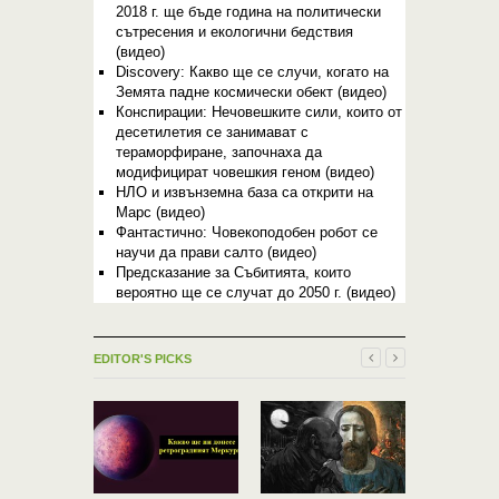
2018 г. ще бъде година на политически
сътресения и екологични бедствия
(видео)
Discovery: Какво ще се случи, когато на
Земята падне космически обект (видео)
Конспирации: Нечовешките сили, които от
десетилетия се занимават с
тераморфиране, започнаха да
модифицират човешкия геном (видео)
НЛО и извънземна база са открити на
Марс (видео)
Фантастично: Човекоподобен робот се
научи да прави салто (видео)
Предсказание за Събитията, които
вероятно ще се случат до 2050 г. (видео)
EDITOR'S PICKS