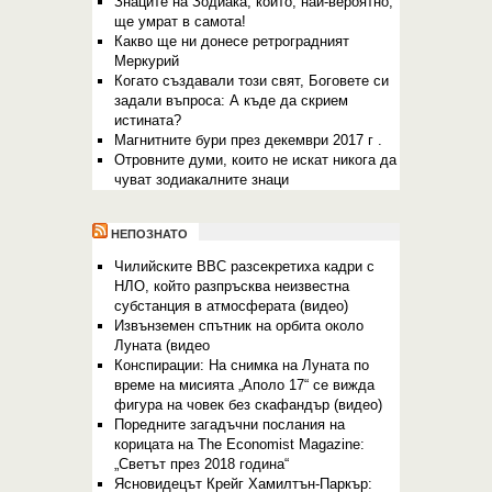
Знаците на Зодиака, които, най-вероятно,
ще умрат в самота!
Какво ще ни донесе ретроградният
Меркурий
Когато създавали този свят, Боговете си
задали въпроса: А къде да скрием
истината?
Магнитните бури през декември 2017 г .
Отровните думи, които не искат никога да
чуват зодиакалните знаци
НЕПОЗНАТО
Чилийските ВВС разсекретиха кадри с
НЛО, който разпръсква неизвестна
субстанция в атмосферата (видео)
Извънземен спътник на орбита около
Луната (видео
Конспирации: На снимка на Луната по
време на мисията „Аполо 17“ се вижда
фигура на човек без скафандър (видео)
Поредните загадъчни послания на
корицата на The Economist Magazine:
„Светът през 2018 година“
Ясновидецът Крейг Хамилтън-Паркър: