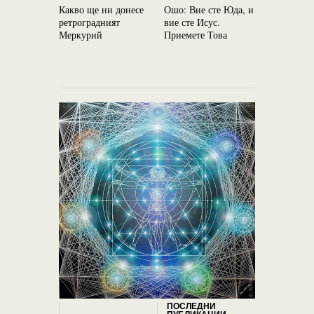
Какво ще ни донесе
Ошо: Вие сте Юда, и
Бъдете ос
ретроградният
вие сте Исус.
внимателн
Меркурий
Приемете Това
ден: 18 н
Новолуние
на Скорпи
ПОСЛЕДНИ