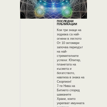
ПОСЛЕДНИ
ПУБЛИКАЦИИ
Кои три знаци на
зодиака са най-
огнени в леглото
От 10 октомври
започва периодът
на най-
стремителните
успехи: Юпитер,
планетата на
късмета и
богатството,
навлиза в знака на
Скорпион!
7-те Нива на
Битието според
шаманите
Храни, които
укрепват имунната