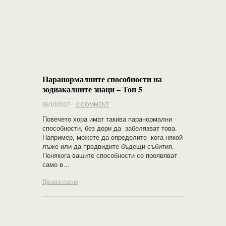
Паранормалните способности на
зодиакалните знаци – Топ 5
06/10/2017
0 COMMENT
Повечето хора имат такива паранормални
способности, без дори да забелязват това.
Например, можете да определите кога някой
лъже или да предвидите бъдещи събития.
Понякога вашите способности се проявяват
само в…
Цялата статия