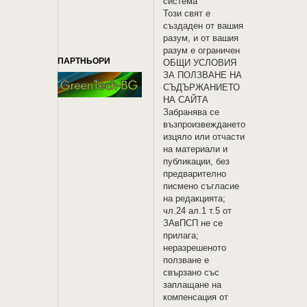
система
Този свят е
създаден от вашия
разум, и от вашия
разум е ограничен
ПАРТНЬОРИ
OБЩИ УСЛОВИЯ
ЗА ПОЛЗВАНЕ НА
СЪДЪРЖАНИЕТО
НА САЙТА
Забранява се
възпроизвеждането
изцяло или отчасти
на материали и
публикации, без
предварително
писмено съгласие
на редакцията;
чл.24 ал.1 т.5 от
ЗАвПСП не се
прилага;
неразрешеното
ползване е
свързано със
заплащане на
компенсация от