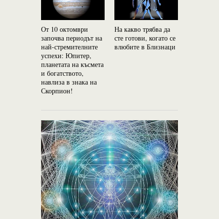
От 10 октомври
На какво трябва да
Паранорм
започва периодът на
сте готови, когато се
способнос
най-стремителните
влюбите в Близнаци
зодиакалн
успехи: Юпитер,
– Топ 5
планетата на късмета
и богатството,
навлиза в знака на
Скорпион!