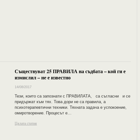
Съществуват 25 ПРАВИЛА на съдбата – кой ги е
измислил – не е известно
14/08/2017
Тези, които са запознати с ПРАВИЛАТА, са съгласни и се
придържат към тях. Това дори не са правила, а
психотерапевтични техники. Тяхната задача е успокоение,
омиротворение. Процесът е…
Цялата статия