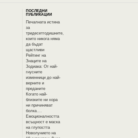
ПОСЛЕДНИ
ПУБЛИКАЦИИ
Печалната истина
за
тридесетгодишните,
които никога няма
да бъдат
щастливи
Рейтинг на
Знаците на
Зодиака: От най-
гнусните
изменници до най-
верните и
преданите
Когато най-
близките ни хора
ни причиняват
болка….
Емоционалността
всъщност е маска
на глупостта
Новолунието на