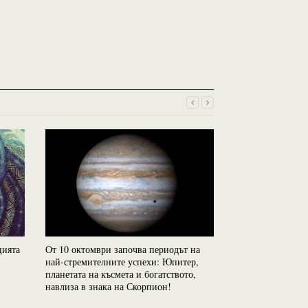
цията
От 10 октомври започва периодът на
На какво трябва д
най-стремителните успехи: Юпитер,
влюбите в Близн
планетата на късмета и богатството,
навлиза в знака на Скорпион!