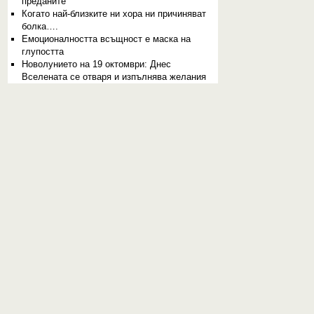
преданите
Когато най-близките ни хора ни причиняват
болка….
Емоционалността всъщност е маска на
глупостта
Новолунието на 19 октомври: Днес
Вселената се отваря и изпълнява желания