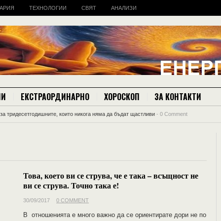
АРИЯ
ТЕХНОЛОГИИ
СВЯТ
АНАЛИЗИ
ИИ
ЕКСТРАОРДИНАРНО
ХОРОСКОП
ЗА КОНТАКТИ
за тридесетгодишните, които никога няма да бъдат щастливи
-
0 Comment
Това, което ви се струва, че е така – всъщност не
ви се струва. Точно така е!
30/09/2017
0 COMMENT
В отношенията е много важно да се ориентирате дори не по