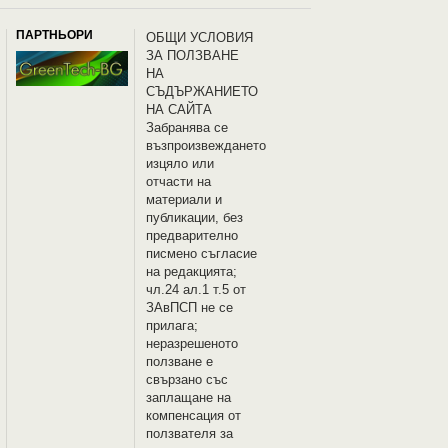
ПАРТНЬОРИ
OБЩИ УСЛОВИЯ
ЗА ПОЛЗВАНЕ
НА
СЪДЪРЖАНИЕТО
НА САЙТА
Забранява се
възпроизвеждането
изцяло или
отчасти на
материали и
публикации, без
предварително
писмено съгласие
на редакцията;
чл.24 ал.1 т.5 от
ЗАвПСП не се
прилага;
неразрешеното
ползване е
свързано със
заплащане на
компенсация от
ползвателя за