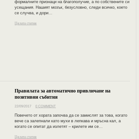
формалните признаци на благополучие, а по собствените си
усещания. Нашият мозък, безусловно, следи всичко, което
се случва, и дори…
Цялата статия
Правилата за автоматично привличане на
позитивни събития
22/09/2017
0 COMMENT
Повечето от хората започва да се замислят за това, когато
вече са залепнали като мухи в лепкава и мръсна кал, а
когато се опитат да излетят – крилете им се…
Цялата статия