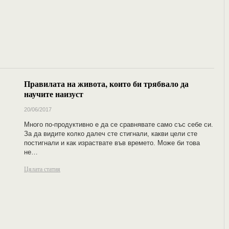
Правилата на живота, които би трябвало да
научите наизуст
20/06/2017
Много по-продуктивно е да се сравнявате само със себе си.
За да видите колко далеч сте стигнали, какви цели сте
постигнали и как израствате във времето. Може би това
не…
Цялата статия