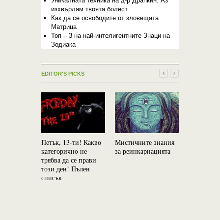
Уникалната техника на д-р Драпкин: Аз
изхвърлям твоята болест
Как да се освободите от зловещата
Матрица
Топ – 3 на най-интелигентните Знаци на
Зодиака
EDITOR'S PICKS
Петък, 13-ти! Какво
Мистичните знания
От 10 окт
категорично не
за реинкарнацията
започва п
трябва да се прави
най-стрем
този ден! Пълен
успехи: Ю
списък
планетата 
и богатств
навлиза в 
Скорпион