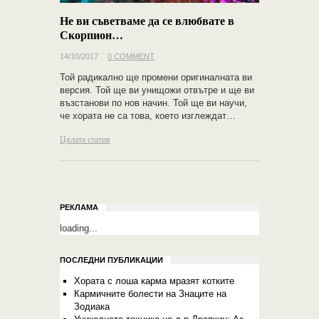
Не ви съветваме да се влюбвате в
Скорпион…
14/10/2017
0 COMMENT
Той радикално ще промени оригиналната ви
версия. Той ще ви унищожи отвътре и ще ви
възстанови по нов начин. Той ще ви научи,
че хората не са това, което изглеждат…
Цялата статия
РЕКЛАМА
loading...
ПОСЛЕДНИ ПУБЛИКАЦИИ
Хората с лоша карма мразят котките
Кармичните болести на Знаците на
Зодиака