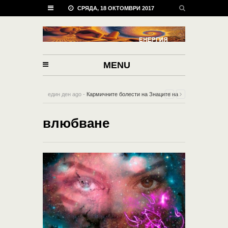
СРЯДА, 18 ОКТОМВРИ 2017
MENU
един ден ago -
Кармичните болести на Знаците на
Зодиака
-
0 Comment
влюбване