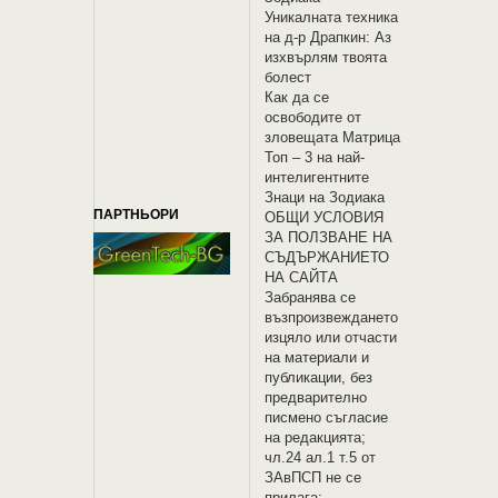
Уникалната техника
на д-р Драпкин: Аз
изхвърлям твоята
болест
Как да се
освободите от
зловещата Матрица
Топ – 3 на най-
интелигентните
Знаци на Зодиака
ПАРТНЬОРИ
OБЩИ УСЛОВИЯ
ЗА ПОЛЗВАНЕ НА
СЪДЪРЖАНИЕТО
НА САЙТА
Забранява се
възпроизвеждането
изцяло или отчасти
на материали и
публикации, без
предварително
писмено съгласие
на редакцията;
чл.24 ал.1 т.5 от
ЗАвПСП не се
прилага;