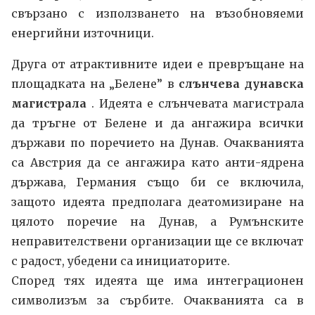
свързано с използването на възобновяеми
енергийни източници.
Друга от атрактивните идеи е превръщане на
площадката на „Белене” в
слънчева дунавска
магистрала
. Идеята е слънчевата магистрала
да тръгне от Белене и да ангажира всички
държави по поречието на Дунав. Очакванията
са Австрия да се ангажира като анти-ядрена
държава, Германия също би се включила,
защото идеята предполага деатомизиране на
цялото поречие на Дунав, а Румънските
неправителствени организации ще се включат
с радост, убедени са инициаторите.
Според тях идеята ще има интеграционен
символизъм за сърбите. Очакванията са в