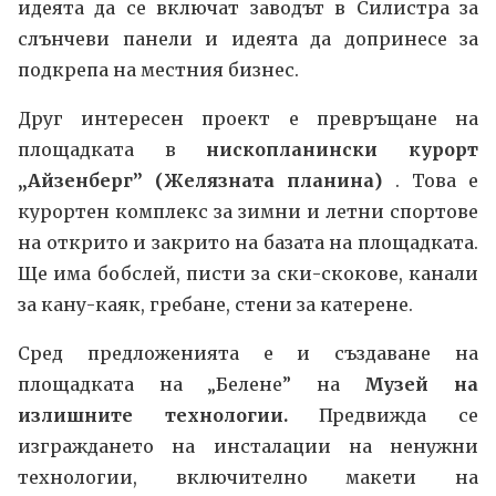
идеята да се включат заводът в Силистра за
слънчеви панели и идеята да допринесе за
подкрепа на местния бизнес.
Друг интересен проект е превръщане на
площадката в
нископланински курорт
„Айзенберг” (Желязната планина)
. Това е
курортен комплекс за зимни и летни спортове
на открито и закрито на базата на площадката.
Ще има бобслей, писти за ски-скокове, канали
за кану-каяк, гребане, стени за катерене.
Сред предложенията е и създаване на
площадката на „Белене” на
Музей на
излишните технологии.
Предвижда се
изграждането на инсталации на ненужни
технологии, включително макети на