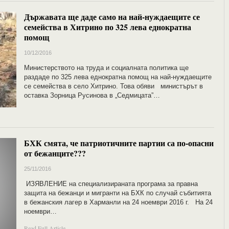
Държавата ще даде само на най-нуждаещите се
семейства в Хитрино по 325 лева еднократна
помощ
10/12/2016
Министерството на труда и социалната политика ще
раздаде по 325 лева еднократна помощ на най-нуждаещите
се семейства в село Хитрино. Това обяви министърът в
оставка Зорница Русинова в „Седмицата”…
БХК смята, че патриотичните партии са по-опасни
от бежанците???
25/11/2016
ИЗЯВЛЕНИЕ на специализираната програма за правна
защита на бежанци и мигранти на БХК по случай събитията
в бежанския лагер в Харманли на 24 ноември 2016 г. На 24
ноември…
Read Full Article