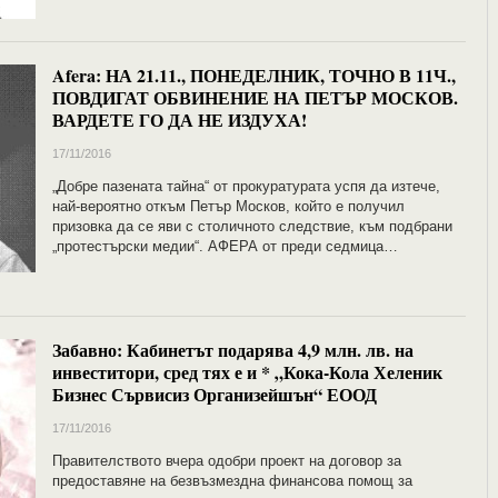
Afera: НА 21.11., ПОНЕДЕЛНИК, ТОЧНО В 11Ч.,
ПОВДИГАТ ОБВИНЕНИЕ НА ПЕТЪР МОСКОВ.
ВАРДЕТЕ ГО ДА НЕ ИЗДУХА!
17/11/2016
„Добре пазената тайна“ от прокуратурата успя да изтече,
най-вероятно откъм Петър Москов, който е получил
призовка да се яви с столичното следствие, към подбрани
„протестърски медии“. АФЕРА от преди седмица…
Забавно: Кабинетът подарява 4,9 млн. лв. на
инвеститори, сред тях е и * „Кока-Кола Хеленик
Бизнес Сървисиз Организейшън“ ЕООД
17/11/2016
Правителството вчера одобри проект на договор за
предоставяне на безвъзмездна финансова помощ за