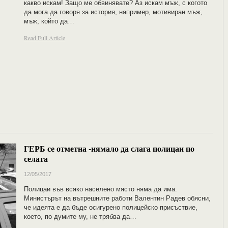
какво искам! Защо ме обвинявате? Аз искам мъж, с когото
да мога да говоря за история, например, мотивиран мъж,
мъж, който да…
Read Full Article
ГЕРБ се отметна -нямало да слага полицаи по
селата
12/05/2017
Полицаи във всяко населено място няма да има.
Министърът на вътрешните работи Валентин Радев обясни,
че идеята е да бъде осигурено полицейско присъствие,
което, по думите му, не трябва да…