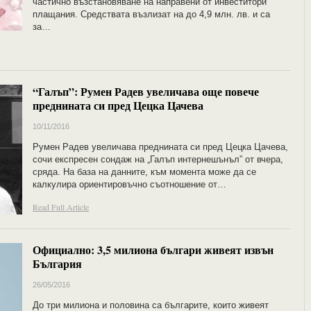
частично възстановяване на направени от инвеститори
плащания. Средствата възлизат на до 4,9 млн. лв. и са
за…
“Галъп”: Румен Радев увеличава още повече
преднината си пред Цецка Цачева
10/11/2016
Румен Радев увеличава преднината си пред Цецка Цачева,
сочи експресен сондаж на „Галъп интернешънъл” от вчера,
сряда. На база на данните, към момента може да се
калкулира ориентировъчно съотношение от…
Read Full Article
Официално: 3,5 милиона българи живеят извън
България
26/05/2016
До три милиона и половина са българите, които живеят