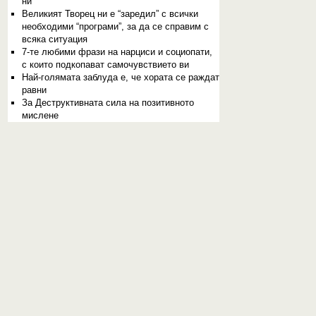
ни
Великият Творец ни е “заредил” с всички
необходими “програми”, за да се справим с
всяка ситуация
7-те любими фрази на нарциси и социопати,
с които подкопават самочувствието ви
Най-голямата заблуда е, че хората се раждат
равни
За Деструктивната сила на позитивното
мислене