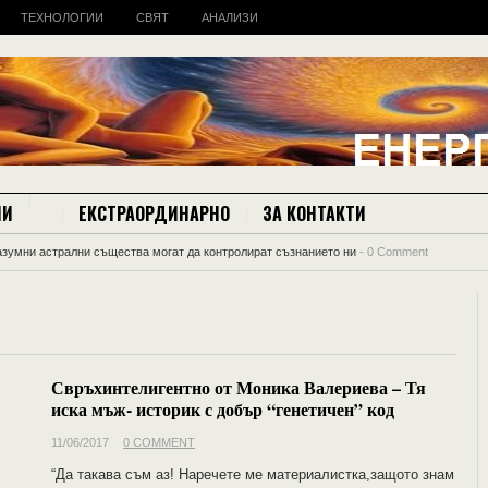
ТЕХНОЛОГИИ
СВЯТ
АНАЛИЗИ
ИИ
ЕКСТРАОРДИНАРНО
ЗА КОНТАКТИ
азумни астрални същества могат да контролират съзнанието ни
-
0 Comment
Свръхинтелигентно от Моника Валериева – Тя
иска мъж- историк с добър “генетичен” код
11/06/2017
0 COMMENT
“Да такава съм аз! Наречете ме материалистка,защото знам