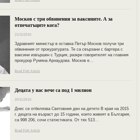
Москов с три обвинения за ваксините. А за
отпечатъците кога?
21/11/2016
Здравният министър в оставка Петър Москов получи три
обвинения от прокуратурата. Те са свързани с бартера с
ваксини извършен с Турция, разкри говорителят на главния
прокурор Румяна Арнаудова. Москов е…
Read Full Article
Децата у нас вече са под 1 милион
20/11/2016
Днес се отбелязва Световния ден на детето В края на 2015
г. децата на възраст до 15 години, които живеят в България,
са 998 206, сочи статистиката. От тях 513…
Read Full Article