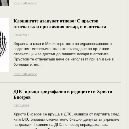
Read Full Article
Клонингите атакуват отново: С пръстов
отпечатък и при личния лекар, и в аптеката
03/01/2017
Здравната каса и Министерството на здравеопазването
подготвят експерименталното въвеждане на пръстови
отпечатъци и за достъп до личните лекари и аптеките.
Пръстовите отпечатъци вече се използват при влизане в
болниците, но…
Read Full Article
ДПС връща триумфално в редиците си Христо
Бисеров
23/12/2016
Христо Бисеров се връща в ДПС, обявиха от партията след
като ВКС оправда окончателно бившия депутат за укриване
на доходи. Позиция на ДПС по повод оправдателната