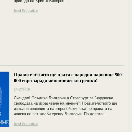
присъда на Христо Бисеров…
Read Full Article
Правителството ще плати с народни пари още 500
000 евро заради чиновнически грешки!
14/12/2016
Скандал! Осъдиха България в Страсбург за ”нарушена
свободата на изразяване на мнение”! Правителството ще
изпълни решенията на Европейския съд по правата на
човека по пет жалби срещу България. По делото…
Read Full Article