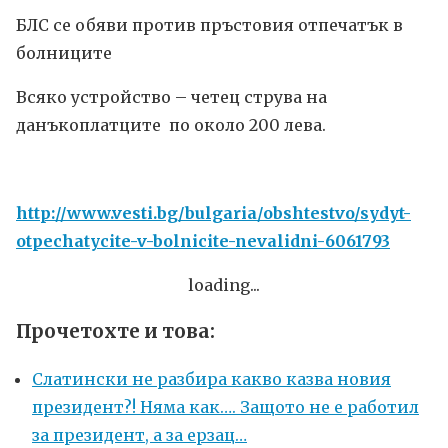
БЛС се обяви против пръстовия отпечатък в
болниците
Всяко устройство – четец струва на
данъкоплатците по около 200 лева.
http://www.vesti.bg/bulgaria/obshtestvo/sydyt-
otpechatycite-v-bolnicite-nevalidni-6061793
loading...
Прочетохте и това:
Слатински не разбира какво казва новия
президент?! Няма как…. Защото не е работил
за президент, а за ерзац…