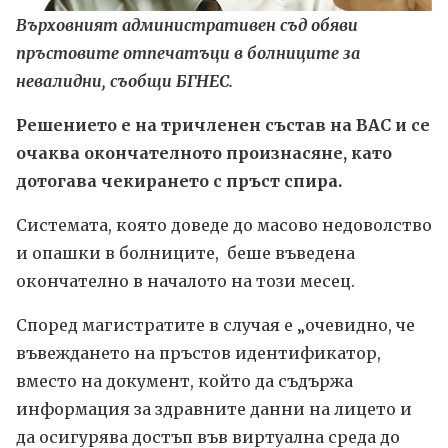
Върховният административен съд обяви
пръстовите отпечатъци в болниците за
невалидни, съобщи БГНЕС.
Решението е на тричленен състав на ВАС и се
очаква окончателното произнасяне, като
дотогава чекирането с пръст спира.
Системата, която доведе до масово недоволство
и опашки в болниците, беше въведена
окончателно в началото на този месец.
Според магистратите в случая е „очевидно, че
въвеждането на пръстов идентификатор,
вместо на документ, който да съдържа
информация за здравните данни на лицето и
да осигурява достъп във виртуална среда до