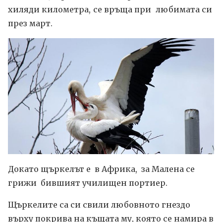
хиляди километра, се връща при любимата си
през март.
Докато щъркелът е в Африка, за Малена се
грижи бившият училищен портиер.
Щъркелите са си свили любовното гнездо
върху покрива на къщата му, която се намира в