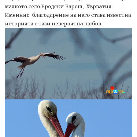
малкото село Бродски Варош, Хърватия.
Именнно благодарение на него става известна
историята с тази невероятна любов.