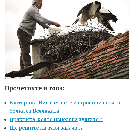
Прочетохте и това:
Езотерика: Вие сами сте изпросили своята
болка от Вселената
Практика, която изцелява душите *
Ще решите ли тази задача за