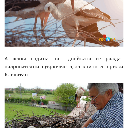
А всяка година на двойката се раждат
очарователни щъркелчета, за които се грижи
Клепатан…