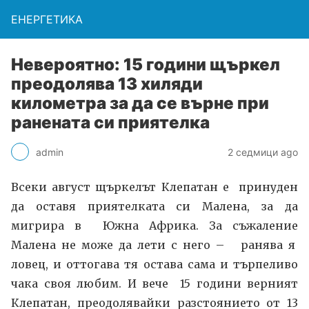
ЕНЕРГЕТИКА
Невероятно: 15 години щъркел
преодолява 13 хиляди
километра за да се върне при
ранената си приятелка
admin
2 седмици ago
Всеки август щъркелът Клепатан е принуден
да оставя приятелката си Малена, за да
мигрира в Южна Африка. За съжаление
Малена не може да лети с него – ранява я
ловец, и оттогава тя остава сама и търпеливо
чака своя любим. И вече 15 години верният
Клепатан, преодолявайки разстоянието от 13