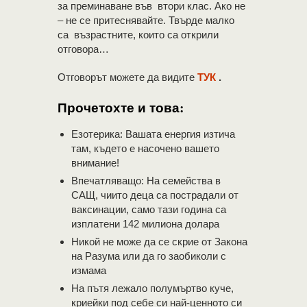
за преминаване във втори клас. Ако не
– не се притеснявайте. Твърде малко
са възрастните, които са открили
отговора…
Отговорът можете да видите
ТУК
.
Прочетохте и това:
Езотерика: Вашата енергия изтича
там, където е насочено вашето
внимание!
Впечатляващо: На семейства в
САЩ, чиито деца са пострадали от
ваксинации, само тази година са
изплатени 142 милиона долара
Никой не може да се скрие от Закона
на Разума или да го заобиколи с
измама
На пътя лежало полумъртво куче,
криейки под себе си най-ценното си