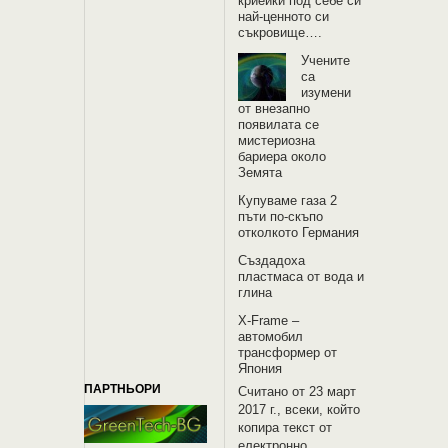
криейки под себе си
най-ценното си
съкровище….
Учените
са
изумени
от внезапно
появилата се
мистериозна
бариера около
Земята
Купуваме газа 2
пъти по-скъпо
отколкото Германия
Създадоха
пластмаса от вода и
глина
X-Frame –
автомобил
трансформер от
Япония
ПАРТНЬОРИ
Считано от 23 март
2017 г., всеки, който
копира текст от
електронно