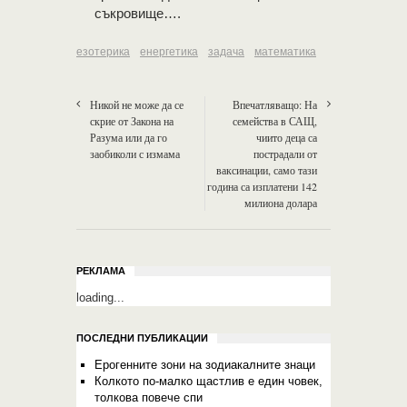
съкровище….
езотерика
енергетика
задача
математика
Никой не може да се
Впечатляващо: На
скрие от Закона на
семейства в САЩ,
Разума или да го
чиито деца са
заобиколи с измама
пострадали от
ваксинации, само тази
година са изплатени 142
милиона долара
РЕКЛАМА
loading...
ПОСЛЕДНИ ПУБЛИКАЦИИ
Ерогенните зони на зодиакалните знаци
Колкото по-малко щастлив е един човек,
толкова повече спи