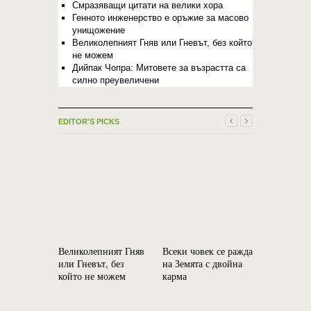
Смразяващи цитати на велики хора
Генното инженерство е оръжие за масово
унищожение
Великолепният Гняв или Гневът, без който
не можем
Дийпак Чопра: Митовете за възрастта са
силно преувеличени
EDITOR'S PICKS
Великолепният Гняв
Всеки човек се ражда
Фаталните
или Гневът, без
на Земята с двойна
Съдбата
който не можем
карма