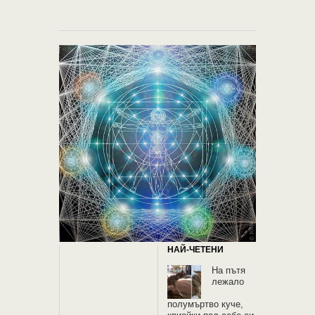
НАЙ-ЧЕТЕНИ
На пътя
лежало
полумъртво куче,