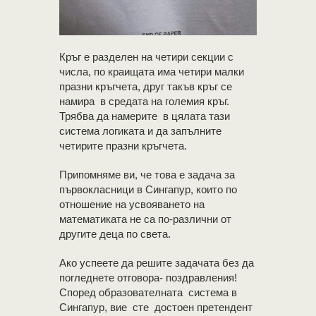
Кръг е разделен на четири секции с
числа, по краищата има четири малки
празни кръгчета, друг такъв кръг се
намира в средата на големия кръг.
Трябва да намерите в цялата тази
система логиката и да запълните
четирите празни кръгчета.
Припомняме ви, че това е задача за
първокласници в Сингапур, които по
отношение на усвояването на
математиката не са по-различни от
другите деца по света.
Ако успеете да решите задачата без да
погледнете отговора- поздравления!
Според образователната система в
Сингапур, вие сте достоен претендент