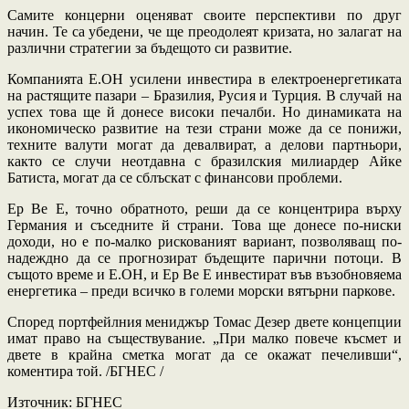
Самите концерни оценяват своите перспективи по друг
начин. Те са убедени, че ще преодолеят кризата, но залагат на
различни стратегии за бъдещото си развитие.
Компанията Е.ОН усилени инвестира в електроенергетиката
на растящите пазари – Бразилия, Русия и Турция. В случай на
успех това ще й донесе високи печалби. Но динамиката на
икономическо развитие на тези страни може да се понижи,
техните валути могат да девалвират, а делови партньори,
както се случи неотдавна с бразилския милиардер Айке
Батиста, могат да се сблъскат с финансови проблеми.
Ер Ве Е, точно обратното, реши да се концентрира върху
Германия и съседните й страни. Това ще донесе по-ниски
доходи, но е по-малко рискованият вариант, позволяващ по-
надеждно да се прогнозират бъдещите парични потоци. В
същото време и Е.ОН, и Ер Ве Е инвестират във възобновяема
енергетика – преди всичко в големи морски вятърни паркове.
Според портфейлния мениджър Томас Дезер двете концепции
имат право на съществувание. „При малко повече късмет и
двете в крайна сметка могат да се окажат печеливши“,
коментира той. /БГНЕС /
Източник: БГНЕС