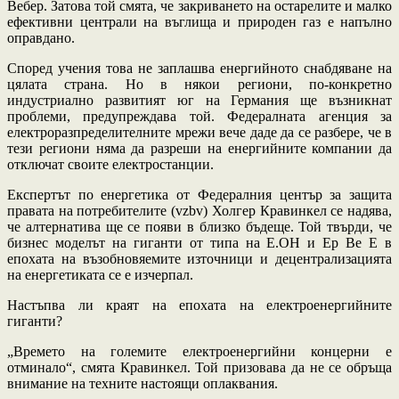
Вебер. Затова той смята, че закриването на остарелите и малко
ефективни централи на въглища и природен газ е напълно
оправдано.
Според учения това не заплашва енергийното снабдяване на
цялата страна. Но в някои региони, по-конкретно
индустриално развитият юг на Германия ще възникнат
проблеми, предупреждава той. Федералната агенция за
електроразпределителните мрежи вече даде да се разбере, че в
тези региони няма да разреши на енергийните компании да
отключат своите електростанции.
Експертът по енергетика от Федералния център за защита
правата на потребителите (vzbv) Холгер Кравинкел се надява,
че алтернатива ще се появи в близко бъдеще. Той твърди, че
бизнес моделът на гиганти от типа на Е.ОН и Ер Ве Е в
епохата на възобновяемите източници и децентрализацията
на енергетиката се е изчерпал.
Настъпва ли краят на епохата на електроенергийните
гиганти?
„Времето на големите електроенергийни концерни е
отминало“, смята Кравинкел. Той призовава да не се обръща
внимание на техните настоящи оплаквания.