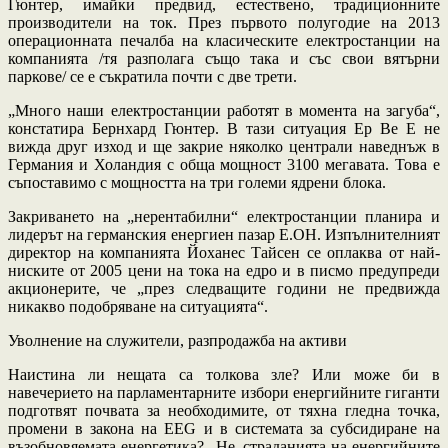
Гюнтер, имайки предвид, естествено, традиционните
производители на ток. През първото полугодие на 2013
операционната печалба на класическите електростанции на
компанията /тя разполага също така и със свои вятърни
паркове/ се е съкратила почти с две трети.
„Много наши електростанции работят в момента на загуба“,
констатира Бернхард Гюнтер. В тази ситуация Ер Ве Е не
вижда друг изход и ще закрие няколко централи наведнъж в
Германия и Холандия с обща мощност 3100 мегавата. Това е
съпоставимо с мощността на три големи ядрени блока.
Закриването на „нерентабилни“ електростанции планира и
лидерът на германския енергиен пазар Е.ОН. Изпълнителният
директор на компанията Йоханес Тайсен се оплаква от най-
ниските от 2005 цени на тока на едро и в писмо предупреди
акционерите, че „през следващите години не предвижда
никакво подобряване на ситуацията“.
Уволнение на служители, разпродажба на активи
Наистина ли нещата са толкова зле? Или може би в
навечерието на парламентарните избори енергийните гиганти
подготвят почвата за необходимите, от тяхна гледна точка,
промени в закона на EEG и в системата за субсидиране на
възобновяемата енергетика? „Не, страданията на енергийните