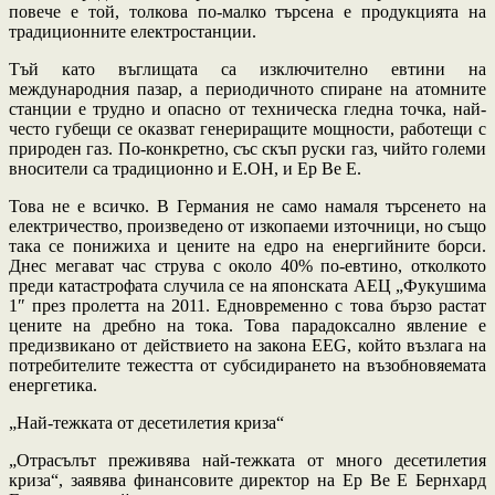
повече е той, толкова по-малко търсена е продукцията на
традиционните електростанции.
Тъй като въглищата са изключително евтини на
международния пазар, а периодичното спиране на атомните
станции е трудно и опасно от техническа гледна точка, най-
често губещи се оказват генериращите мощности, работещи с
природен газ. По-конкретно, със скъп руски газ, чийто големи
вносители са традиционно и Е.ОН, и Ер Ве Е.
Това не е всичко. В Германия не само намаля търсенето на
електричество, произведено от изкопаеми източници, но също
така се понижиха и цените на едро на енергийните борси.
Днес мегават час струва с около 40% по-евтино, отколкото
преди катастрофата случила се на японската АЕЦ „Фукушима
1″ през пролетта на 2011. Едновременно с това бързо растат
цените на дребно на тока. Това парадоксално явление е
предизвикано от действието на закона EEG, който възлага на
потребителите тежестта от субсидирането на възобновяемата
енергетика.
„Най-тежката от десетилетия криза“
„Отрасълът преживява най-тежката от много десетилетия
криза“, заявява финансовите директор на Ер Ве Е Бернхард