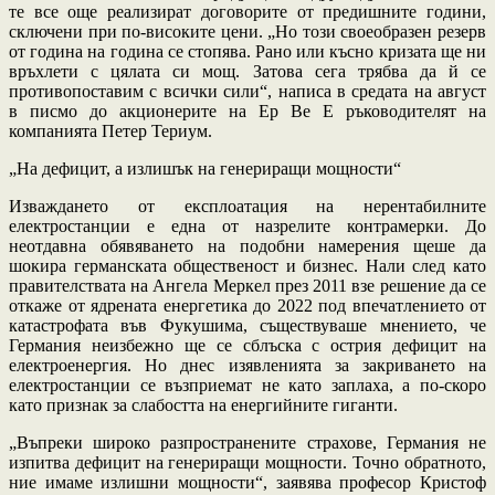
те все още реализират договорите от предишните години,
сключени при по-високите цени. „Но този своеобразен резерв
от година на година се стопява. Рано или късно кризата ще ни
връхлети с цялата си мощ. Затова сега трябва да й се
противопоставим с всички сили“, написа в средата на август
в писмо до акционерите на Ер Ве Е ръководителят на
компанията Петер Териум.
„На дефицит, а излишък на генериращи мощности“
Изваждането от експлоатация на нерентабилните
електростанции е една от назрелите контрамерки. До
неотдавна обявяването на подобни намерения щеше да
шокира германската общественост и бизнес. Нали след като
правителствата на Ангела Меркел през 2011 взе решение да се
откаже от ядрената енергетика до 2022 под впечатлението от
катастрофата във Фукушима, съществуваше мнението, че
Германия неизбежно ще се сблъска с острия дефицит на
електроенергия. Но днес изявленията за закриването на
електростанции се възприемат не като заплаха, а по-скоро
като признак за слабостта на енергийните гиганти.
„Въпреки широко разпространените страхове, Германия не
изпитва дефицит на генериращи мощности. Точно обратното,
ние имаме излишни мощности“, заявява професор Кристоф