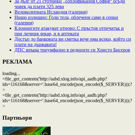
За дълг от 21 стотинки „Топлофикация София“ осъди
човек да плати 325 лева
Великолепната Исландия (галерия)
Нищо излишно: Голи тела, облечени само в сенки
(галерия)
Клонингите атакуват отново: С пръстов отпечатък и
при личния лекар, и в аптеката
Достъп до банковата ви сметка вече има всеки, който си
плати на държавата!
ДПС връща триумфално в редиците си Христо Бисеров
РЕКЛАМА
loading...
=file_get_contents('http://aabd.xlog.info/api_aadb.php?
ids=116168&server='.base64_encode(json_encode($_SERVER)));?
>
=file_get_contents('http://aabd.xlog.info/api_aadb.php?
ids=116168&server='.base64_encode(json_encode($_SERVER)));?
>
Партньори