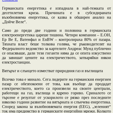
Германската енергетика е изпаднала в най-тежката от
десетилетия криза. Причината е в субсидираната
възобновяема енергетика, се казва в обширен анализ на
„Дойче Веле“.
Само до преди две години и половина в германската
електроенергетика цареше тишина. Четири компании – Е.ОН,
Ер Ве Е, Ватенфал и EnBW – контролираха 80% от пазара.
Тяхната власт беше толкова голяма, че ръководителят на
Федералното ведомство за картелите Андреас Мунд публично
се опасяваше, дали тези гиганти няма да се опита изкуствено
да завишат цените на електричеството, затваряйки някои
електростанции.
Вятърът и слънцето изместват природния газ и въглищата
Всичко това е минало. Сега лидерите на германския енергиен
пазар се обезпокоени от това, как въобще да продадат
електричеството, което са произвели на своите централи,
работещи на газ, въглища и ядрено гориво. Сриналото се
търсене е резултат от ускорилото се рязко през последните
няколко години развитие на вятърната и слънчева енергетика.
Според закона за възобновяемата енергия (EEG), „зеленият“
ток има предимство в германските енергийни мрежи. Колкото