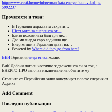
http://www.vesti.bg/novini/germanskata-energetika-e-v-kolaps-
5992237
Прочетохте и това:
В Германия държавата съкрати…
Шест мита за енергията от…
Близо половината българи не…
Два милиарда евро годишно ще…
Енергетици в Германия дават на…
Powered by
Where did they go from here?
ВЕИ
Германия
енергетика
колапс
ВиК Добрич погаси частично задълженията си за ток, а
ЕНЕРГО-ПРО започва изключване на обектите му
Страните от Персийския залив консумират повече енергия от
Африка
Add Comment
Последни публикации