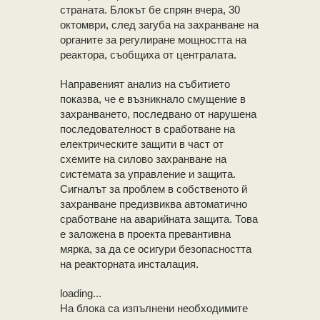
страната. Блокът бе спрян вчера, 30
октомври, след загуба на захранване на
органите за регулиране мощността на
реактора, съобщиха от централата.
Направеният анализ на събитието
показва, че е възникнало смущение в
захранването, последвано от нарушена
последователност в сработване на
електрическите защити в част от
схемите на силово захранване на
системата за управление и защита.
Сигналът за проблем в собственото й
захранване предизвиква автоматично
сработване на аварийната защита. Това
е заложена в проекта превантивна
мярка, за да се осигури безопасността
на реакторната инсталация.
loading...
На блока са изпълнени необходимите