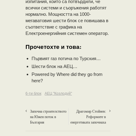
изпитания, които са потвърдили, че
всички системи и съоръжения работят
нормално. Мощността на 1000-
мегаватовия шести блок се повишава в
съответствие с графика на
Електроенергийния системен оператор.
Прочетохте и това:
Първият газ потича по Турския…
Шести блок на АЕЦ…
Powered by
Where did they go from
here?
6-ти блок
АЕЦ "Козлодуй"
Започна строителството
Драгомир Стойнев:
на Южен поток в
Реформите в
България
енергетиката започнаха