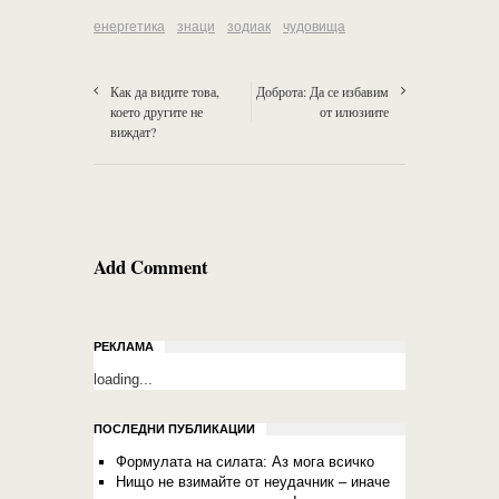
енергетика
знаци
зодиак
чудовища
Как да видите това,
Доброта: Да се избавим
което другите не
от илюзиите
виждат?
Add Comment
РЕКЛАМА
loading...
ПОСЛЕДНИ ПУБЛИКАЦИИ
Формулата на силата: Аз мога всичко
Нищо не взимайте от неудачник – иначе