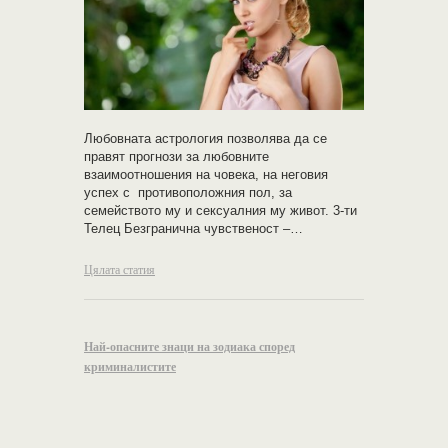
Любовната астрология позволява да се
правят прогнози за любовните
взаимоотношения на човека, на неговия
успех с противоположния пол, за
семейството му и сексуалния му живот. 3-ти
Телец Безгранична чувственост –…
Цялата статия
Най-опасните знаци на зодиака според
криминалистите