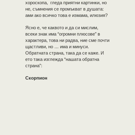
хороскопа, гледа приятни картинки, но
не, съмнения се промъкват в душата:
ами ако всичко това е измама, илюзия?
Ясно е, че каквото и да си мислим,
всеки знак има “огромни плюсове” в
характера, това ни радва, ние сме почти
щастливи, но … има и минуси.
Обратната страна, така да се каже. И
ето така изглежда “нашата обратна
страна”:
Скорпион