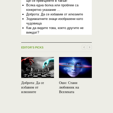
ще се превърнете в такъв!
Всяка една болка или проблем са
конкретно указание …
Доброта: Да се избавим от илюзиите
Зодиакалните знаци изобразени като
чудовища
Как да видите това, което другите не
виждат?
EDITOR'S PICKS
Доброта: Да се
Ошо: Стани
Как Адам
избавим от
любовник на
или какво
илюзиите
Вселената
се е случи