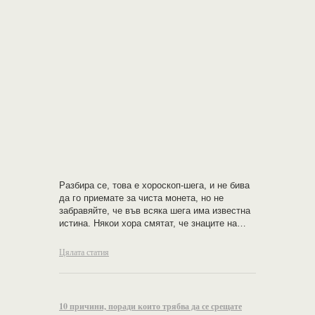
Разбира се, това е хороскоп-шега, и не бива
да го приемате за чиста монета, но не
забравяйте, че във всяка шега има известна
истина. Някои хора смятат, че знаците на…
Цялата статия
10 причини, поради които трябва да се срещате