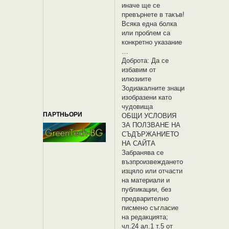
иначе ще се
превърнете в такъв!
Всяка една болка
или проблем са
конкретно указание
…
Доброта: Да се
избавим от
илюзиите
Зодиакалните знаци
изобразени като
чудовища
ПАРТНЬОРИ
OБЩИ УСЛОВИЯ
ЗА ПОЛЗВАНЕ НА
СЪДЪРЖАНИЕТО
НА САЙТА
Забранява се
възпроизвеждането
изцяло или отчасти
на материали и
публикации, без
предварително
писмено съгласие
на редакцията;
чл.24 ал.1 т.5 от