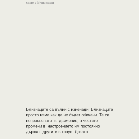
само с Близнаци
Близнаците са пълни с изненади! Близнаците
просто няма как да не бъдат обичани. Те са
непрекъснато в движение, а честите
промени в настроението им постоянно
държат другите в тонус. Докато…