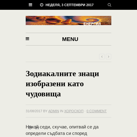
НЕДЕЛЯ, 3 СЕПТЕМВРИ 2017
MENU
Зодиакалните знаци
изобразени като
чудовища
31/08/2017
BY
ADMIN
IN
ХОРОСКОП
·
0 COMMENT
Някой седи, скучае, опитвай се да
определи съдбата си според