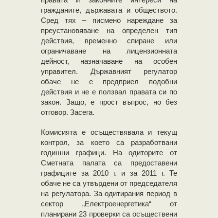
гражданите, държавата и обществото.
Сред тях – писмено нареждане за
преустановяване на определен тип
действия, временно спиране или
ограничаване на лицензионната
дейност, назначаване на особен
управител. Държавният регулатор
обаче не е предприел подобни
действия и не е ползвал правата си по
закон. Защо, е прост въпрос, но без
отговор. Засега.
Комисията е осъществявала и текущ
контрол, за което са разработвани
годишни графици. На одиторите от
Сметната палата са предоставени
графиците за 2010 г. и за 2011 г. Те
обаче не са утвърдени от председателя
на регулатора. За одитирания период в
сектор „Електроенергетика“ от
планирани 23 проверки са осъществени