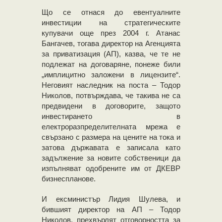
Що се отнася до евентуалните
инвестиции на стратегическите
купувачи още през 2004 г. Атанас
Бангачев, тогава директор на Агенцията
за приватизация (АП), казва, че те не
подлежат на договаряне, понеже били
„имплицитно заложени в лицензите“.
Неговият наследник на поста – Тодор
Николов, потвърждава, че такива не са
предвидени в договорите, защото
инвестирането в
електроразпределителната мрежа е
свързано с размера на цените на тока и
затова държавата е записала като
задължение за новите собственици да
изпълняват одобрените им от ДКЕВР
бизнеспланове.
И ексминистър Лидия Шулева, и
бившият директор на АП – Тодор
Николов, прехвърлят отговорността за