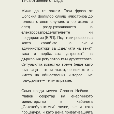
19 са отменени от съда.
Мижи да те лажем. Тази фраза от
шопския фолклор сякаш илюстрира до
голяма степен случилото се около и
след раздържавяването на
електроразпределителните ни
предприятия (ЕРП). Под този рефрен са
както хвалбите на висши
администратори за „сделката на века“,
така и вербалната „строгост“ на
държавния регулатор към дружествата.
Ситуацията известно време беше като
във вица – те ни лъжат, че всичко е в
името на обществения интерес, ние
гражданите – че им вярваме.
Само преди месец Славчо Нейков –
главен секретар на енергийното
министерство в кабинета
„Сакскобургготски“ заяви, че и като
процедура, и като цена приватизацията