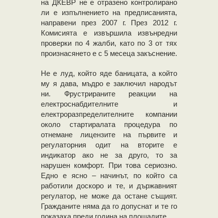
на ДКЕВР не е отразено контролирано
ли е изпълнението на предписанията,
направени през 2007 г. През 2012 г.
Комисията е извършила извънредни
проверки по 4 жалби, като по 3 от тях
произнасянето е с 5 месеца закъснение.
Не е луд, който яде баницата, а който
му я дава, мъдро е заключил народът
ни. Фрустрираните реакции на
електроснабдителните и
електроразпределителните компании
около стартиралата процедура по
отнемане лицензите на първите и
регулаторния одит на вторите е
индикатор ако не за друго, то за
нарушен комфорт. При това сериозно.
Едно е ясно – начинът, по който са
работили доскоро и те, и държавният
регулатор, не може да остане същият.
Гражданите няма да го допуснат и те го
показаха преди година на площадите.