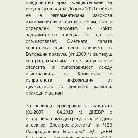
предприятия чрез осъществяване на
регулаторни одити. До юли 2010 г. обаче
не е регламентирана законова
възможност за извършването им, нито е
определен периодът, на който
задължително следва те да се
осъществяват. Сметната палата
констатира единствено наличието на
Вътрешни правила (от 2009 г.) за текущ
контрол, който има за цел да установи
степента на съпоставимост между
изискванията на Комисията и
изпратената информация от
дружествата за видовете разходи,
приходи и активи.
За периода, проверяван от палатата
(01.2007 – 04.2013 г.), ДКЕВР е
извършила само два регулаторни одита
в сектор „Електроенергетика“ на „ЧЕЗ
Разпределение България“ АД, „ЕВН
България Електроразпределение“АД,