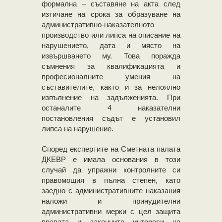
формална – съставяне на акта след
изтичане на срока за образуване на
административно-наказателното
производство или липса на описание на
нарушението, дата и място на
извършването му. Това поражда
съмнения за квалификацията и
професионалните умения на
съставителите, както и за нелоялно
изпълнение на задълженията. При
останалите 4 наказателни
постановления съдът е установил
липса на нарушение.
Според експертите на Сметната палата
ДКЕВР е имала основания в този
случай да упражни контролните си
правомощия в пълна степен, като
заедно с административните наказания
наложи и принудителни
административни мерки с цел защита
правата и законните интереси на