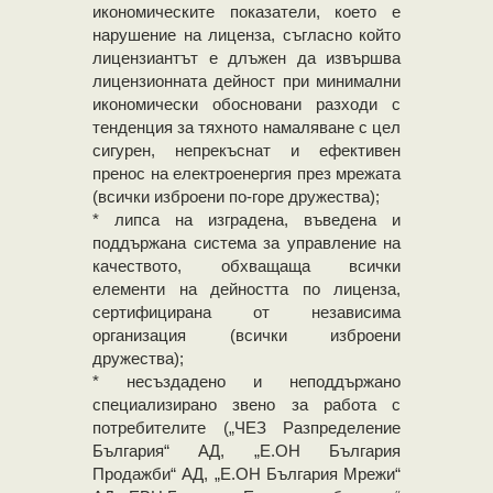
икономическите показатели, което е
нарушение на лиценза, съгласно който
лицензиантът е длъжен да извършва
лицензионната дейност при минимални
икономически обосновани разходи с
тенденция за тяхното намаляване с цел
сигурен, непрекъснат и ефективен
пренос на електроенергия през мрежата
(всички изброени по-горе дружества);
* липса на изградена, въведена и
поддържана система за управление на
качеството, обхващаща всички
елементи на дейността по лиценза,
сертифицирана от независима
организация (всички изброени
дружества);
* несъздадено и неподдържано
специализирано звено за работа с
потребителите („ЧЕЗ Разпределение
България“ АД, „Е.ОН България
Продажби“ АД, „Е.ОН България Мрежи“