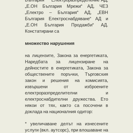
„Е.ОН България Мрежи“ АД, ЧЕЗ
„Електро – България“ АД, „ЕВН
България Електроснабдяване“ АД и
„Е.ОН България Продажби“ АД.
Констатирани са
множество нарушения
на лицензите, Закона за енергетиката,
Наредбата за лицензиране на
дейностите в енергетиката, Закона за
обществените поръчки, Търговския
закон и решения на комисията,
извършени от изброените
електроразпределителни и
електроснабдителни дружества. Ето
някои от тях, както са посочени в
доклада на националния одитор:
* увеличаване делът на изнесените
услуги (вкл. аутсорс), при влошаване на