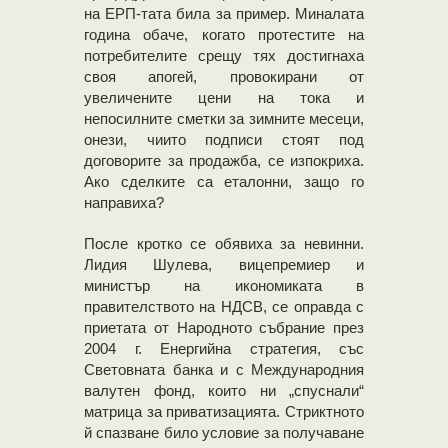
на ЕРП-тата била за пример. Миналата
година обаче, когато протестите на
потребителите срещу тях достигнаха
своя апогей, провокирани от
увеличените цени на тока и
непосилните сметки за зимните месеци,
онези, чиито подписи стоят под
договорите за продажба, се изпокриха.
Ако сделките са еталонни, защо го
направиха?
После кротко се обявиха за невинни.
Лидия Шулева, вицепремиер и
министър на икономиката в
правителството на НДСВ, се оправда с
приетата от Народното събрание през
2004 г. Енергийна стратегия, със
Световната банка и с Международния
валутен фонд, които ни „спуснали“
матрица за приватизацията. Стриктното
й спазване било условие за получаване