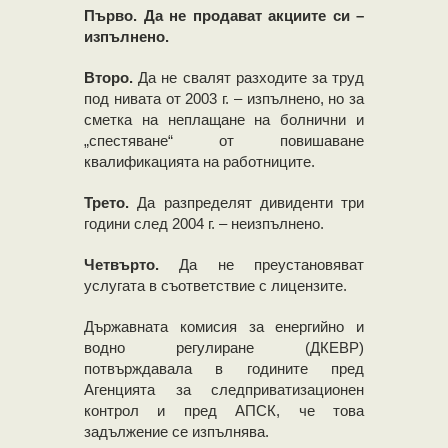
Първо. Да не продават акциите си –
изпълнено.
Второ.
Да не свалят разходите за труд
под нивата от 2003 г. – изпълнено, но за
сметка на неплащане на болнични и
„спестяване“ от повишаване
квалификацията на работниците.
Трето.
Да разпределят дивиденти три
години след 2004 г. – неизпълнено.
Четвърто.
Да не преустановяват
услугата в съответствие с лицензите.
Държавната комисия за енергийно и
водно регулиране (ДКЕВР)
потвърждавала в годините пред
Агенцията за следприватизационен
контрол и пред АПСК, че това
задължение се изпълнява.