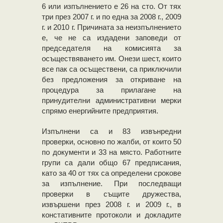
6 или изпълнението е 26 на сто. От тях
три през 2007 г. и по една за 2008 г., 2009
г. и 2010 г. Причината за неизпълнението
е, че не са издадени заповеди от
председателя на комисията за
осъществяването им. Онези шест, които
все пак са осъществени, са приключили
без предложения за откриване на
процедура за прилагане на
принудителни административни мерки
спрямо енергийните предприятия.
Изпълнени са и 83 извънредни
проверки, основно по жалби, от които 50
по документи и 33 на място. Работните
групи са дали общо 67 предписания,
като за 40 от тях са определени срокове
за изпълнение. При последващи
проверки в същите дружества,
извършени през 2008 г. и 2009 г., в
констативните протоколи и докладите