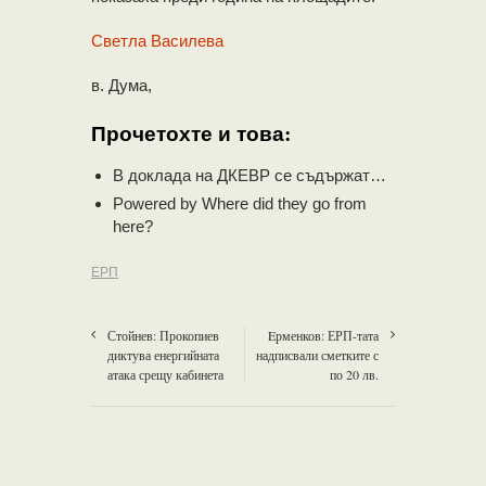
Светла Василева
в. Дума,
Прочетохте и това:
В доклада на ДКЕВР се съдържат…
Powered by
Where did they go from
here?
ЕРП
Стойнев: Прокопиев
Eрменков: ЕРП-тата
диктува енергийната
надписвали сметките с
атака срещу кабинета
по 20 лв.