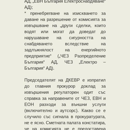
АД, „ЕВН България Електроснабдяване“
АД);
* пренебрегване на изискването за
даване на разрешение от комисията за
извършване на „други сделки, които
водят или могат да доведат до
нарушаване на сигурността на
снабдяването вследствие на
задлъжнялост на енергийното
предприятие“ („ЧЕЗ Разпределение
България“ АД, ЧЕЗ „Електро –
България“ АД).
Председателят на ДКЕВР е изпратил
до главния прокурор доклад за
извършения регулаторен одит със
справка за направените от ЧЕЗ, ЕВН и
ЕОН разходи за външни услуги
(включително и аутсорс). Какво се е
случило със сигнала в прокуратурата,
не е ясно. Сметната палата констатира,
че на комисията не е предоставена