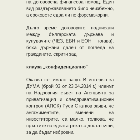
на договорена финансова помощ. Един
вид раздържавяването било неизбежно,
а сроковете едва ли не форсмажорни.
Дълго време договорите, подписани
между българската държава и
купувачите (ЧЕЗ, ЕВН и ЕОН – тогава),
бяха държани далеч от погледа на
гражданите, скрити зад
клауза „конфиденциално“
Оказва се, имало защо. В интервю за
ДУМА (брой 93 от 23.04.2014 г.) членът
на Надзорния съвет на Агенцията за
приватизация и следприватизационен
контрол (АПСК) Руси Статков заяви, че
ангажиментите, вменени на
инвеститорите, са малко, толкова, че
пръстите на едната ръка са достатъчни,
за да бъдат изброени.