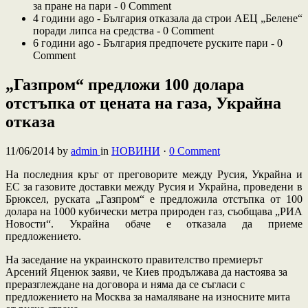
за пране на пари -
0 Comment
4 години ago - България отказала да строи АЕЦ „Белене“
поради липса на средства -
0 Comment
6 години ago - България предпочете руските пари -
0
Comment
„Газпром“ предложи 100 долара
отстъпка от цената на газа, Украйна
отказа
11/06/2014
by
admin
in
НОВИНИ
·
0 Comment
На последния кръг от преговорите между Русия, Украйна и
ЕС за газовите доставки между Русия и Украйна, проведени в
Брюксел, руската „Газпром“ е предложила отстъпка от 100
долара на 1000 кубически метра природен газ, съобщава „РИА
Новости“. Украйна обаче е отказала да приеме
предложението.
На заседание на украинското правителство премиерът
Арсений Яценюк заяви, че Киев продължава да настоява за
преразглеждане на договора и няма да се съгласи с
предложението на Москва за намаляване на износните мита