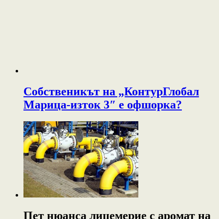
Собственикът на „КонтурГлобал
Марица-изток 3″ е офшорка?
Пет нюанса лицемерие с аромат на