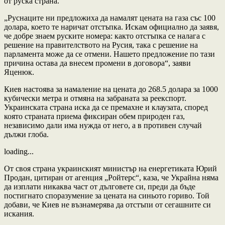
от руска страна.
„Руснаците ни предложиха да намалят цената на газа със 100
долара, което те наричат отстъпка. Искам официално да заявя,
че добре знаем руските номера: както отстъпка се налага с
решение на правителството на Русия, така с решение на
парламента може да се отмени. Нашето предложение по тази
причина остава да внесем промени в договора“, заяви
Яценюк.
Киев настоява за намаление на цената до 268.5 долара за 1000
кубически метра и отмяна на забраната за реекспорт.
Украинската страна иска да се премахне и клаузата, според
която страната приема фиксиран обем природен газ,
независимо дали има нужда от него, а в противен случай
дължи глоба.
loading...
От своя страна украинският министър на енергетиката Юрий
Продан, цитиран от агенция „Ройтерс“, каза, че Украйна няма
да изплати никаква част от дълговете си, преди да бъде
постигнато споразумение за цената на синьото гориво. Той
добави, че Киев не възнамерява да отстъпи от сегашните си
искания.