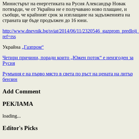
Министърът на енергетиката на Русия Александър Новак
потвърди, че от Украйна не е получавано ново плащане, и
съобщи, че крайният срок за изплащане на задълженията на
страната ще бъде продължен до 16 юни.
http://www.dnevnik.bg/sviat/2014/06/11/2320546_gazprom_predloji
ref=rss
Украйна
„Газпром“
Четири причини, поради които „Южен поток“ е неизгоден за
Русия
Румъния е на първо място в света по ръст на цената на литър
бензин
Add Comment
РЕКЛАМА
loading...
Editor's Picks