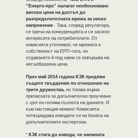
“Енерго-про” налагат необосновано
високи цени на достъп до
разпределителната мрежа за ниско
напрежение
. Така, според регулатора,
се пречи на конкуренцията и се засягат
интересите на потребителите. От
комисията уточняват, че мрежата е
собственост на ЕРП-тата, но
отдаването й под наем се извършва на
несъобразена цена.
През май 2014 година КЗК предяви
същите твърдения по отношение на
трите дружества,
но тогава върна
преписката за допълнително проучване
с цел по-голяма пълнота на данните. И
към настоящия момент Комисията
потвърждава изводите си на базата на
допълнителните експертизи.
“
КЗК стига до извода, че наемната