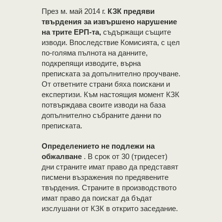
През м. май 2014 г.
КЗК предяви
твърдения за извършено нарушение
на трите ЕРП-та,
съдържащи същите
изводи. Впоследствие Комисията, с цел
по-голяма пълнота на данните,
подкрепящи изводите, върна
преписката за допълнително проучване.
От ответните страни бяха поискани и
експертизи. Към настоящия момент КЗК
потвърждава своите изводи на база
допълнително събраните данни по
преписката.
Определението не подлежи на
обжалване
. В срок от 30 (тридесет)
дни страните имат право да представят
писмени възражения по предявените
твърдения. Страните в производството
имат право да поискат да бъдат
изслушани от КЗК в открито заседание.