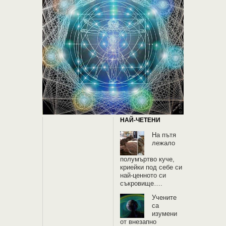
НАЙ-ЧЕТЕНИ
На пътя
лежало
полумъртво куче,
криейки под себе си
най-ценното си
съкровище….
Учените
са
изумени
от внезапно