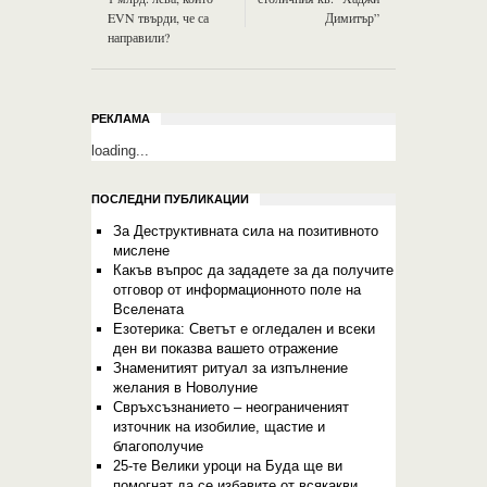
EVN твърди, че са
Димитър”
направили?
РЕКЛАМА
loading...
ПОСЛЕДНИ ПУБЛИКАЦИИ
За Деструктивната сила на позитивното
мислене
Какъв въпрос да зададете за да получите
отговор от информационното поле на
Вселената
Езотерика: Светът е огледален и всеки
ден ви показва вашето отражение
Знаменитият ритуал за изпълнение
желания в Новолуние
Свръхсъзнанието – неограниченият
източник на изобилие, щастие и
благополучие
25-те Велики уроци на Буда ще ви
помогнат да се избавите от всякакви