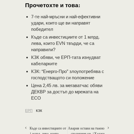
Прочетохте и това:
7-те най-мръсни и най-ефективни
удари, които ще ви направят
победител
Къде са инвестициите от 1 млрд.
лева, които EVN твърди, че са
направили?
КЗК обяви, че ЕРП-тата изнудват
кабеларките
КЗК: “Енерго-Про” злоупотребява с
господстващото си положение
Цена 2,45 лв. за мегаватчас обяви
ДЕКВР за достъп до мрежата на
ЕСО
кзк
ЕРП
Къде са инвестициите от
Авария остави на тъмно
1 млрд. лева, които
столичния кв. “Хаджи