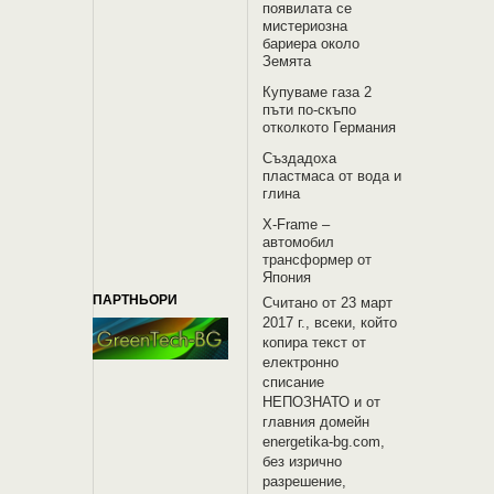
появилата се
мистериозна
бариера около
Земята
Купуваме газа 2
пъти по-скъпо
отколкото Германия
Създадоха
пластмаса от вода и
глина
X-Frame –
автомобил
трансформер от
Япония
ПАРТНЬОРИ
Считано от 23 март
2017 г., всеки, който
копира текст от
електронно
списание
НЕПОЗНАТО и oт
главния домейн
energetika-bg.com,
без изрично
разрешение,