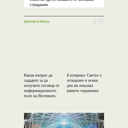
страдания
EDITOR'S PICKS
Какъв въпрос да
Езотерика: Светът е
Знаменити
зададете за да
огледален и всеки
за изпълн
получите отговор от
ден ви показва
желания в
информационното
вашето отражение
Новолуни
поле на Вселената