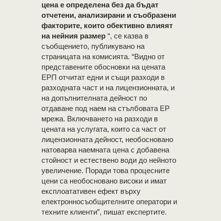
цена е определена без да бъдат
отчетени, анализирани и съобразени
факторите, които обективно влияят
на нейния размер
“, се казва в
съобщението, публикувано на
страницата на комисията. “Видно от
представените обосновки на цената
ЕРП отчитат едни и същи разходи в
разходната част и на лицензионната, и
на допълнителната дейност по
отдаване под наем на стълбовата ЕР
мрежа. Включването на разходи в
цената на услугата, които са част от
лицензионната дейност, необосновано
натоварва наемната цена с добавена
стойност и естествено води до нейното
увеличение. Поради това процесните
цени са необосновано високи и имат
експлоатативен ефект върху
електронносъобщителните оператори и
техните клиенти”, пишат експертите.