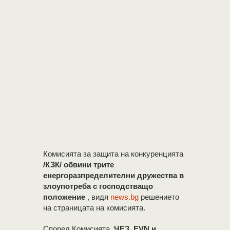
Комисията за защита на конкуренцията
/КЗК/ обвини трите
енергоразпределителни дружества в
злоупотреба с господстващо
положение
, видя
news.bg
решението
на страницата на комисията.
Според Комисията,
ЧЕЗ, EVN и