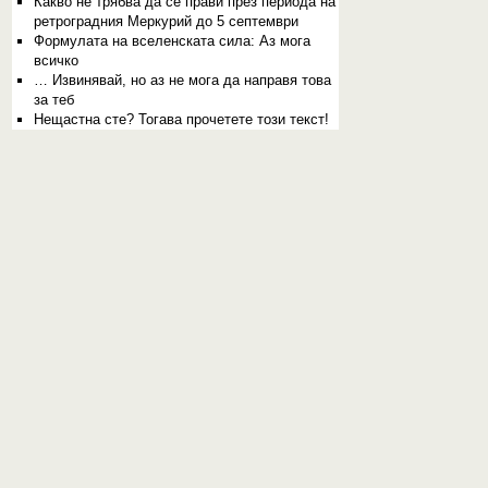
Какво не трябва да се прави през периода на
ретроградния Меркурий до 5 септември
Формулата на вселенската сила: Аз мога
всичко
… Извинявай, но аз не мога да направя това
за теб
Нещастна сте? Тогава прочетете този текст!