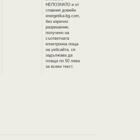
НЕПОЗНАТО и oт
главния домейн
energetika-bg.com,
без изрично
разрешение,
получено на
съответната
електронна поща
на уебсайта, се
задължава да
плаща по 50 лева
за всеки текст.