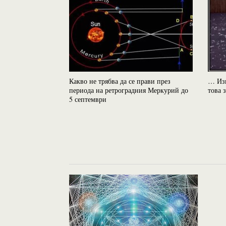
Какво не трябва да се прави през
… Изв
периода на ретроградния Меркурий до
това з
5 септември