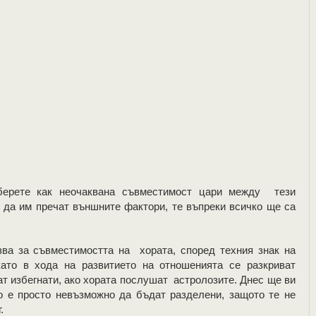
берете как неочаквана съвместимост цари между тези
и да им пречат външните фактори, те въпреки всичко ще са
зва за съвместимостта на хората, според техния знак на
като в хода на развитието на отношенията се разкриват
ат избегнати, ако хората послушат астролозите. Днес ще ви
о е просто невъзможно да бъдат разделени, защото те не
.