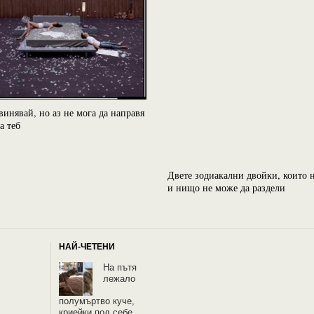
инявай, но аз не мога да направя
а теб
Двете зодиакални двойки, които 
и нищо не може да раздели
НАЙ-ЧЕТЕНИ
На пътя
лежало
полумъртво куче,
криейки под себе