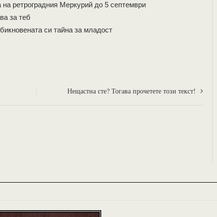
а на ретроградния Меркурий до 5 септември
ва за теб
бикновената си тайна за младост
Нещастна сте? Тогава прочетете този текст!