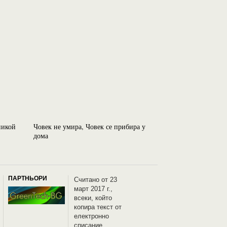
никой
Човек не умира, Човек се прибира у
Съществуват 25 
дома
кой ги е измисли
ПАРТНЬОРИ
Считано от 23
март 2017 г.,
всеки, който
копира текст от
електронно
списание