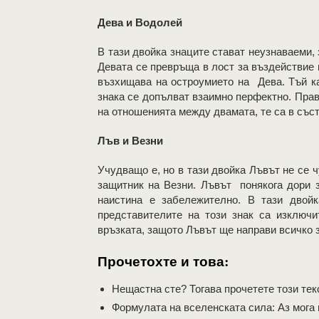
Дева и Водолей
В тази двойка знаците стават неузнаваеми,
Девата се превръща в лост за въздействие
възхищава на остроумието на Дева. Тъй ка
знака се допълват взаимно перфектно. Прав
на отношенията между двамата, те са в съст
Лъв и Везни
Учудващо е, но в тази двойка Лъвът не се 
защитник на Везни. Лъвът понякога дори з
наистина е забележително. В тази двой
представителите на този знак са изключ
връзката, защото Лъвът ще направи всичко з
Прочетохте и това:
Нещастна сте? Тогава прочетете този тек
Формулата на вселенската сила: Аз мога