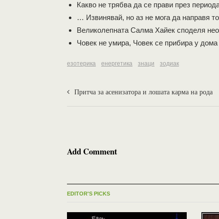
Какво не трябва да се прави през период
… Извинявай, но аз не мога да направя то
Великолепната Салма Хайек споделя нео
Човек не умира, Човек се прибира у дома
езотерика
енергетика
знаци
зодиак
Притча за асенизатора и лошата карма на рода
Add Comment
EDITOR'S PICKS