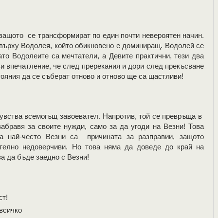
 защото се трансформират по един почти невероятен начин.
 върху Водолея, който обикновено е доминиращ. Водолей се
то Водолеите са мечтатели, а Девите практични, тези два
и впечатление, че след пререкания и дори след прекъсване
ояния да се съберат отново и отново ще са щастливи!
чувства всемогъщ завоевател. Напротив, той се превръща в
абравя за своите нужди, само за да угоди на Везни! Това
ка най-често Везни са причината за разправии, защото
ително недоверчиви. Но това няма да доведе до край на
а да бъде заедно с Везни!
ст!
 всичко