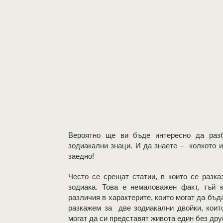
Вероятно ще ви бъде интересно да раз
зодиакални знаци. И да знаете – колкото 
заедно!
Често се срещат статии, в които се разка
зодиака. Това е немаловажен факт, тъй 
различия в характерите, които могат да бъд
разкажем за две зодиакални двойки, коит
могат да си представят живота един без друг