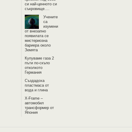
си най-ценното си
съкровище….
Учените
са
изумени
от внезапно
появилата се
мистериозна
бариера около
Земята
Купуваме газа 2
пъти по-скъпо
отколкото
Германия
Създадоха
пластмаса от
вода и глина
X-Frame –
автомобил
трансформер от
Япония