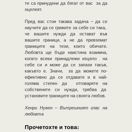
те са принудени да бягат от вас за да
оцелеят.
Пред вас стои такава задача – да се
научите да се грижите за себе си така,
че вашите нужди да остават във
вашите граници, а не да превземат
границите на тези, които обичате.
Любовта ще бъде наистина взаимна,
когато всеки принадлежи изцяло на
себе си и може да се запази такъв,
какъвто е. Значи, за да можете по-
ефективно да се отдавате и в най-
голяма степен да отговаряте на
собствените си нужди, трябва да
установите границите на своята любов.
Хенри Нувен – Вътрешният глас на
любовта
Прочетохте и това: