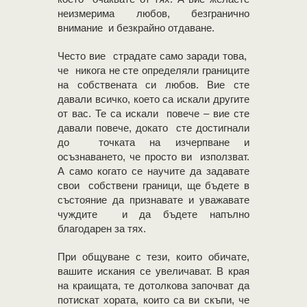
неизмерима любов, безгранично
внимание и безкрайно отдаване.
Често вие страдате само заради това,
че никога не сте определяли границите
на собствената си любов. Вие сте
давали всичко, което са искали другите
от вас. Те са искали повече – вие сте
давали повече, докато сте достигнали
до точката на изчерпване и
осъзнаването, че просто ви използват.
А само когато се научите да задавате
свои собствени граници, ще бъдете в
състояние да признавате и уважавате
чуждите и да бъдете напълно
благодарен за тях.
При общуване с тези, които обичате,
вашите искания се увеличават. В края
на краищата, те дотолкова започват да
потискат хората, които са ви скъпи, че