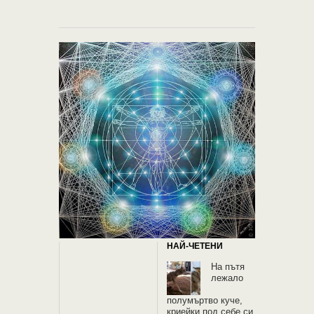
НАЙ-ЧЕТЕНИ
На пътя
лежало
полумъртво куче,
криейки под себе си