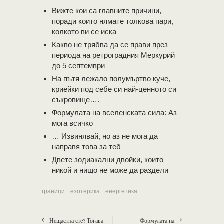
Вижте кои са главните причини,
поради които нямате толкова пари,
колкото ви се иска
Какво не трябва да се прави през
периода на ретроградния Меркурий
до 5 септември
На пътя лежало полумъртво куче,
криейки под себе си най-ценното си
съкровище….
Формулата на вселенската сила: Аз
мога всичко
… Извинявай, но аз не мога да
направя това за теб
Двете зодиакални двойки, които
никой и нищо не може да раздели
граници
езотерика
енергетика
Нещастна сте? Тогава
Формулата на