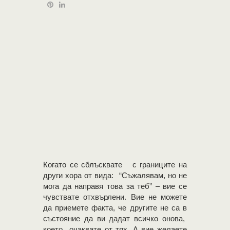
Когато се сблъсквате с границите на
други хора от вида: “Съжалявам, но не
мога да направя това за теб” – вие се
чувствате отхвърлени. Вие не можете
да приемете факта, че другите не са в
състояние да ви дадат всичко онова,
което очаквате от тях. А вие желаете