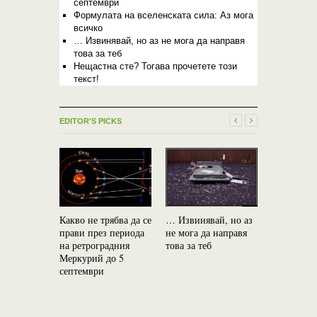
септември
Формулата на вселенската сила: Аз мога
всичко
… Извинявай, но аз не мога да направя
това за теб
Нещастна сте? Тогава прочетете този
текст!
EDITOR'S PICKS
Какво не трябва да се
… Извинявай, но аз
прави през периода
не мога да направя
на ретроградния
това за теб
Двете зод
Меркурий до 5
двойки, к
септември
и нищо не
раздели