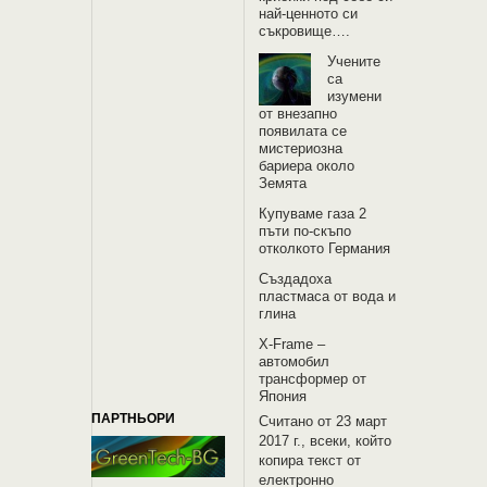
най-ценното си
съкровище….
Учените
са
изумени
от внезапно
появилата се
мистериозна
бариера около
Земята
Купуваме газа 2
пъти по-скъпо
отколкото Германия
Създадоха
пластмаса от вода и
глина
X-Frame –
автомобил
трансформер от
Япония
ПАРТНЬОРИ
Считано от 23 март
2017 г., всеки, който
копира текст от
електронно