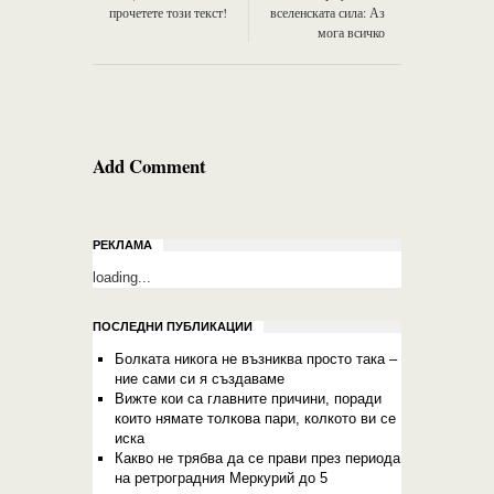
прочетете този текст!
вселенската сила: Аз
мога всичко
Add Comment
РЕКЛАМА
loading...
ПОСЛЕДНИ ПУБЛИКАЦИИ
Болката никога не възниква просто така –
ние сами си я създаваме
Вижте кои са главните причини, поради
които нямате толкова пари, колкото ви се
иска
Какво не трябва да се прави през периода
на ретроградния Меркурий до 5