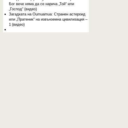
Бог вече няма да се нарича „Той“ или
„Господ“ (видео)
Загадката на Oumuamua: Странен астероид
или „Пратеник“ на извънземна цивилизация –
1 (видео)