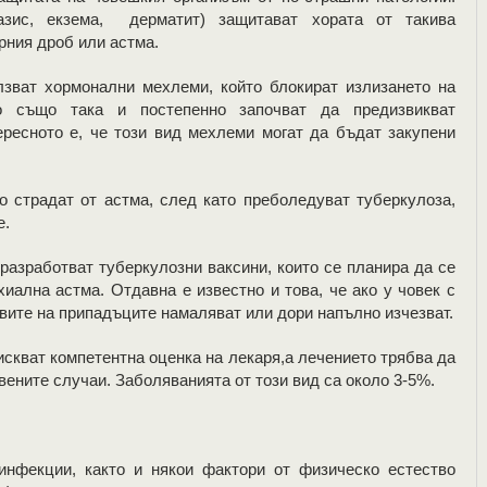
азис, екзема, дерматит) защитават хората от такива
рния дроб или астма.
лзват хормонални мехлеми, който блокират излизането на
о също така и постепенно започват да предизвикват
ересното е, че този вид мехлеми могат да бъдат закупени
то страдат от астма, след като преболедуват туберкулоза,
е.
разработват туберкулозни ваксини, които се планира да се
иална астма. Отдавна е известно и това, че ако у човек с
явите на припадъците намаляват или дори напълно изчезват.
зискват компетентна оценка на лекаря,а лечението трябва да
вените случаи. Заболяванията от този вид са около 3-5%.
инфекции, както и някои фактори от физическо естество