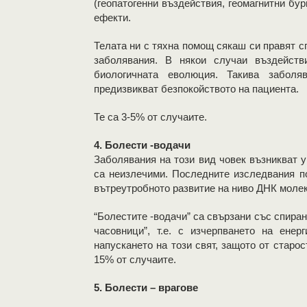
(геопатогенни въздействия, геомагнитни бур
ефекти.
Телата ни с тяхна помощ сякаш си правят с
заболявания. В някои случаи въздейст
биологичната еволюция. Такива заболя
предизвикват безпокойството на пациента.
Те са 3-5% от случаите.
4. Болести -водачи
Заболявания на този вид човек възникват 
са неизлечими. Последните изследвания по
вътреутробното развитие на ниво ДНК моле
“Болестите -водачи” са свързани със спира
часовници”, т.е. с изчерпването на енер
напускането на този свят, защото от старос
15% от случаите.
5. Болести – врагове