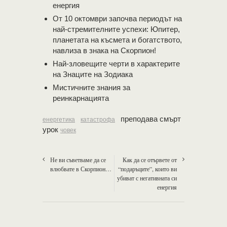
енергия
От 10 октомври започва периодът на
най-стремителните успехи: Юпитер,
планетата на късмета и богатството,
навлиза в знака на Скорпион!
Най-зловещите черти в характерите
на Знаците на Зодиака
Мистичните знания за
реинкарнацията
преподава смърт
енергетика
катастрофа
урок
човек
Не ви съветваме да се
Как да се отървете от
влюбвате в Скорпион…
“подаръците”, които ви
убиват с негативната си
енергия