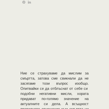
Ние се страхуваме да мислим за
смъртта, затова сме свикнали да не
засягаме този въпрос изобщо.
Опитвайки се да отблъснат от себе си
подобни негативни мисли, хората
придават по-голямо значение на
актуалните си дела. А всъщност
правилното отношение към смъртта ни