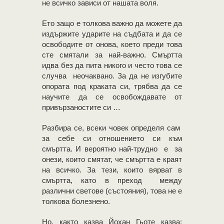
не всичко зависи от нашата воля.
Ето защо е толкова важно да можете да
издържите ударите на съдбата и да се
освободите от онова, което преди това
сте смятали за най-важно. Смъртта
идва без да пита никого и често това се
случва неочаквано. За да не изгубите
опората под краката си, трябва да се
научите да се освобождавате от
привързаностите си …
Разбира се, всеки човек определя сам
за себе си отношението си към
смъртта. И вероятно най-трудно е за
онези, които смятат, че смъртта е краят
на всичко. За тези, които вярват в
смъртта, като в преход между
различни светове (състояния), това не е
толкова болезнено.
Но, както казва Йохан Гьоте казва: