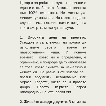
Цезар и за робите, резултатът винаги е
един и същ. Защото Земята е планета
със 100% смъртност. Не можем да
живеем тук завинаги. Но каквото и да се
случва, има няколко важни неща, на
които смъртта може да ни научи.
1. Високата цена на времето.
Усещането за тленност ни помага да
използваме своето време за
първостепенни неща. И понеже
времето, което ни е определено, е
ограничено, е по-добре да го използвате
за това, което считате за най-важно в
живота си. Не разменяйте живота за
празни аргументи, негодувание или
омраза. Градете, учете се и правете
добро. Просто вървете напред
благородно и ценете всеки миг.
2. Живейте заради другите.
В момента