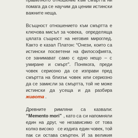
помага да се научим да ценим истински
важните неща.
Всъщност отношението към смъртта е
ключова мисъл за човека, определяща
цялата същност на неговия мироглед.
Както е казал Платон: “Онези, които са
истински посветени на философията,
се занимават само с едно нещо – с
умиране и смърт”. Понякога, преди
човек сериозно да се изправи пред
смъртта на близък човек или сериозно
да се замисли за смъртта, той не може
истински да усеща и да разбира
живота
.
Древните римляни са казвали:
“Memento mori”
, като са си напомняли
един на друг, че независимо от това
колко високо се издига един човек, той
пак си остава смъртен. И за великия