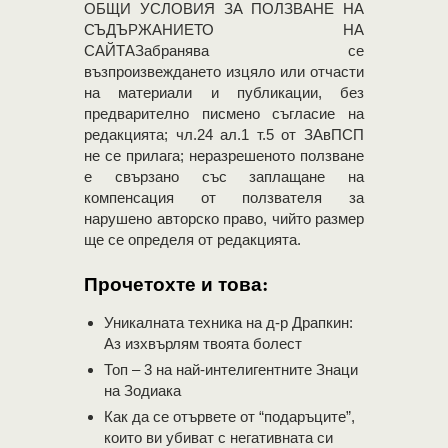
OБЩИ УСЛОВИЯ ЗА ПОЛЗВАНЕ НА
СЪДЪРЖАНИЕТО НА
САЙТАЗабранява се
възпроизвеждането изцяло или отчасти
на материали и публикации, без
предварително писмено съгласие на
редакцията; чл.24 ал.1 т.5 от ЗАвПСП
не се прилага; неразрешеното ползване
е свързано със заплащане на
компенсация от ползвателя за
нарушено авторско право, чийто размер
ще се определя от редакцията.
Прочетохте и това:
Уникалната техника на д-р Драпкин:
Аз изхвърлям твоята болест
Топ – 3 на най-интелигентните Знаци
на Зодиака
Как да се отървете от “подаръците”,
които ви убиват с негативната си