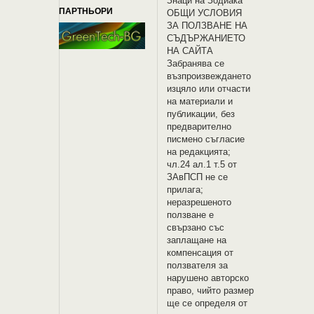
Знаци на Зодиака
ПАРТНЬОРИ
OБЩИ УСЛОВИЯ
ЗА ПОЛЗВАНЕ НА
СЪДЪРЖАНИЕТО
НА САЙТА
Забранява се
възпроизвеждането
изцяло или отчасти
на материали и
публикации, без
предварително
писмено съгласие
на редакцията;
чл.24 ал.1 т.5 от
ЗАвПСП не се
прилага;
неразрешеното
ползване е
свързано със
заплащане на
компенсация от
ползвателя за
нарушено авторско
право, чийто размер
ще се определя от