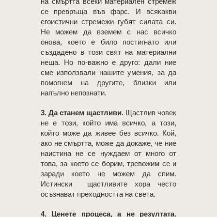
на смъртта всеки материален стремеж
се превръща във фарс. И всякакви
егоистични стремежи губят силата си.
Не можем да вземем с нас всичко
онова, което е било постигнато или
създадено в този свят на материални
неща. Но по-важно е друго: дали ние
сме използвали нашите умения, за да
помогнем на другите, близки или
напълно непознати.
3. Да станем щастливи.
Щастлив човек
не е този, който има всичко, а този,
който може да живее без всичко. Кой,
ако не смъртта, може да докаже, че ние
наистина не се нуждаем от много от
това, за което се борим, тревожим се и
заради което не можем да спим.
Истински щастливите хора често
осъзнават преходността на света.
4. Ценете процеса, а не резултата.