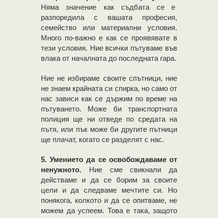
Няма значение как съдбата се е
разпоредила с вашата професия,
семейство или материални условия.
Много по-важно е как се проявявате в
тези условия. Ние всички пътуваме във
влака от началната до последната гара.
Ние не избираме своите спътници, ние
не знаем крайната си спирка, но само от
нас зависи как се държим по време на
пътуването. Може би транспортната
полиция ще ни отведе по средата на
пътя, или пък може би другите пътници
ще плачат, когато се разделят с нас.
5. Умението да се освобождаваме от
ненужното.
Ние сме свикнали да
действаме и да се борим за своите
цели и да следваме мечтите си. Но
понякога, колкото и да се опитваме, не
можем да успеем. Това е така, защото