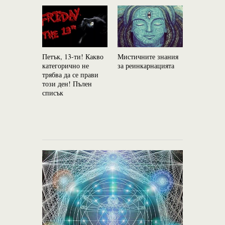
Петък, 13-ти! Какво
Мистичните знания
От 10 окт
категорично не
за реинкарнацията
започва п
трябва да се прави
най-стрем
този ден! Пълен
успехи: Ю
списък
планетата 
и богатств
навлиза в 
Скорпион