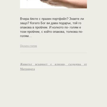
Вчера бяхте с празен портфейл? Знаете ли
защо? Когато Бог ви дава подарък, той го
опакова в проблем. И колкото по- голям е
този проблем, с който опакова, толкова по-
голям…
Цялата статия
Животът всъщност е илюзия, създадена от
Матрицата