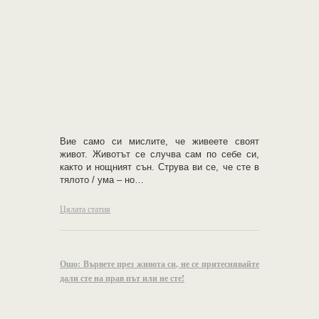
Вие само си мислите, че ​​живеете своят
живот. Животът се случва сам по себе си,
както и нощният сън. Струва ви се, че сте в
тялото / ума – но…
Цялата статия
Ошо: Вървете през живота си, не се притеснявайте
дали сте на прав път или не сте!