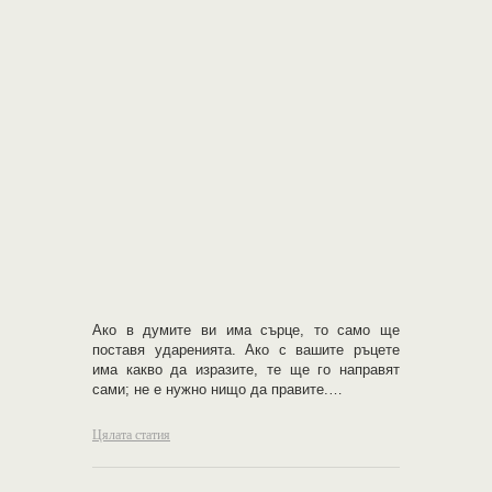
Ако в думите ви има сърце, то само ще
поставя ударенията. Ако с вашите ръцете
има какво да изразите, те ще го направят
сами; не е нужно нищо да правите.…
Цялата статия