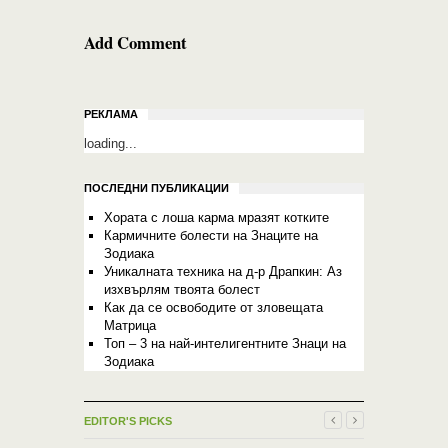
Add Comment
РЕКЛАМА
loading...
ПОСЛЕДНИ ПУБЛИКАЦИИ
Хората с лоша карма мразят котките
Кармичните болести на Знаците на
Зодиака
Уникалната техника на д-р Драпкин: Аз
изхвърлям твоята болест
Как да се освободите от зловещата
Матрица
Топ – 3 на най-интелигентните Знаци на
Зодиака
EDITOR'S PICKS