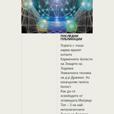
ПОСЛЕДНИ
ПУБЛИКАЦИИ
Хората с лоша
карма мразят
котките
Кармичните болести
на Знаците на
Зодиака
Уникалната техника
на д-р Драпкин: Аз
изхвърлям твоята
болест
Как да се
освободите от
зловещата Матрица
Топ – 3 на най-
интелигентните