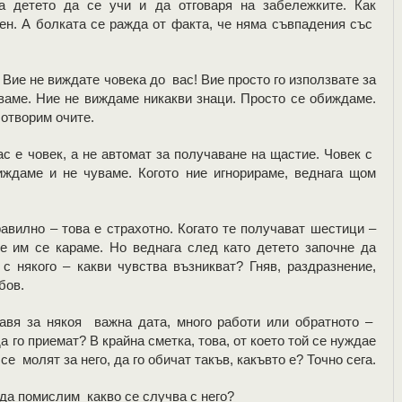
ва детето да се учи и да отговаря на забележките. Как
ен. А болката се ражда от факта, че няма съвпадения със
 Вие не виждате човека до вас! Вие просто го използвате за
уваме. Ние не виждаме никакви знаци. Просто се обиждаме.
 отворим очите.
ас е човек, а не автомат за получаване на щастие. Човек с
иждаме и не чуваме. Когото ние игнорираме, веднага щом
авилно – това е страхотно. Когато те получават шестици –
е им се караме. Но веднага след като детето започне да
 някого – какви чувства възникват? Гняв, раздразнение,
бов.
равя за някоя важна дата, много работи или обратното –
 го приемат? В крайна сметка, това, от което той се нуждае
се молят за него, да го обичат такъв, какъвто е? Точно сега.
– да помислим какво се случва с него?