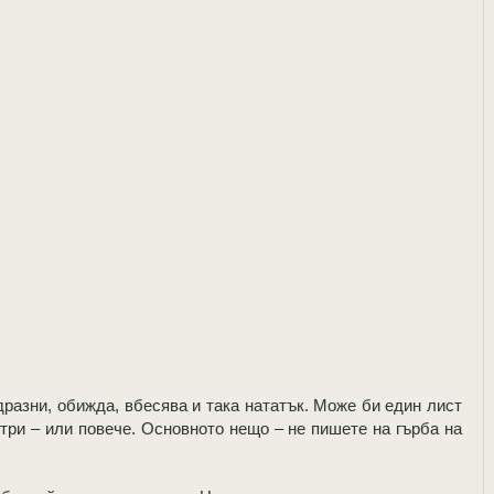
дразни, обижда, вбесява и така нататък. Може би един лист
 три – или повече. Основното нещо – не пишете на гърба на