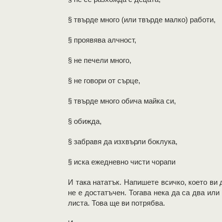
§ твърде много (или твърде малко) работи,
§ проявява алчност,
§ не печели много,
§ не говори от сърце,
§ твърде много обича майка си,
§ обижда,
§ забравя да изхвърли боклука,
§ иска ежедневно чисти чорапи
И така нататък. Напишете всичко, което ви 
не е достатъчен. Тогава нека да са два или
листа. Това ще ви потрябва.