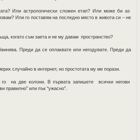
тата? Или астрологически сложен етап? Или може би аз
язвам? Или го поставям на последно място в живота си – не
ъща, когато съм заета и не му давам пространство?
винява. Преди да се оплаквате или негодувате. Преди да
рих случайно в интернет, но простотата му ме порази.
е го на две колони. В първата запишете всички негови
ви правилно” или пък “ужасно”.