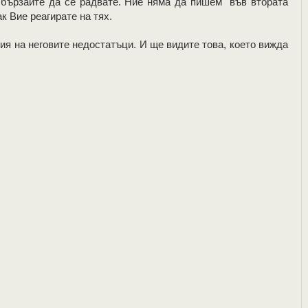
е бързайте да се радвате. Ние няма да пишем във втората
к Вие реагирате на тях.
ия на неговите недостатъци. И ще видите това, което вижда