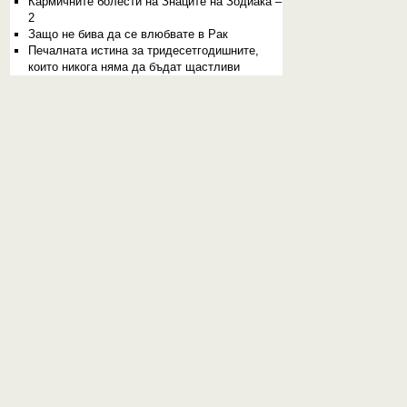
Кармичните болести на Знаците на Зодиака –
2
Защо не бива да се влюбвате в Рак
Печалната истина за тридесетгодишните,
които никога няма да бъдат щастливи