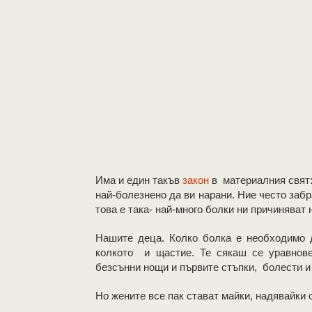
Има и един такъв
закон
в материалния свят: 
най-болезнено да ви нарани. Ние често забр
това е така- най-много болки ни причиняват 
Нашите деца. Колко болка е необходимо 
колкото и щастие. Те сякаш се уравнове
безсънни нощи и първите стъпки, болести и
Но жените все пак стават майки, надявайки 