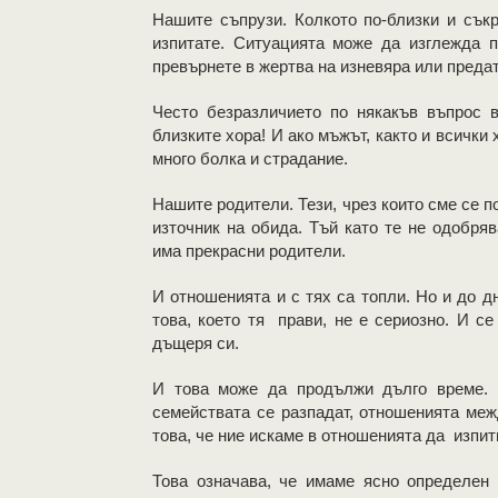
Нашите съпрузи. Колкото по-близки и сък
изпитате. Ситуацията може да изглежда п
превърнете в жертва на изневяра или преда
Често безразличието по някакъв въпрос в
близките хора! И ако мъжът, както и всички 
много болка и страдание.
Нашите родители. Тези, чрез които сме се п
източник на обида. Тъй като те не одобряв
има прекрасни родители.
И отношенията и с тях са топли. Но и до д
това, което тя прави, не е сериозно. И се
дъщеря си.
И това може да продължи дълго време. 
семействата се разпадат, отношенията меж
това, че ние искаме в отношенията да изпи
Това означава, че имаме ясно определен