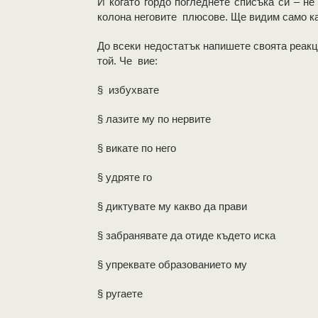
И когато гордо погледнете списъка си – н
колона неговите плюсове. Ще видим само ка
До всеки недостатък напишете своята реакц
той. Че вие:
§ избухвате
§ лазите му по нервите
§ викате по него
§ удряте го
§ диктувате му какво да прави
§ забранявате да отиде където иска
§ упреквате образованието му
§ ругаете