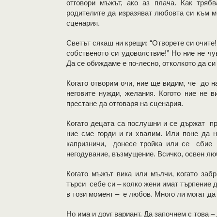
отговори мъжът, ако аз плача. Как тряб
родителите да изразяват любовта си към м
сценария.
Светът сякаш ни крещи: “Отворете си очите!
собственото си удоволствие!” Но ние не ч
Да се обиждаме е по-лесно, отколкото да си
Когато отворим очи, ние ще видим, че до н
неговите нужди, желания. Когото ние не в
престане да отговаря на сценария.
Когато децата са послушни и се държат пр
ние сме горди и ги хвалим. Или поне да н
капризничи, донесе тройка или се сбие с
негодувание, възмущение. Всичко, освен лю
Когато мъжът вика или мълчи, когато заб
търси себе си – колко жени имат търпение да
в този момент – е любов. Много ли могат да 
Но има и друг вариант. Да започнем с това 