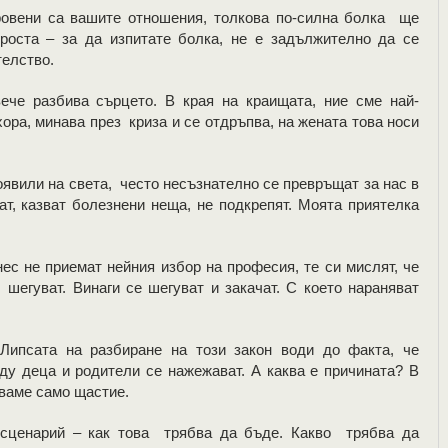
ровени са вашите отношения, толкова по-силна болка ще
роста – за да изпитате болка, не е задължително да се
телство.
ече разбива сърцето. В края на краищата, ние сме най-
хора, минава през криза и се отдръпва, на жената това носи
оявили на света, често несъзнателно се превръщат за нас в
ат, казват болезнени неща, не подкрепят. Моята приятелка
нес не приемат нейния избор на професия, те си мислят, че
 шегуват. Винаги се шегуват и закачат. С което нараняват
Липсата на разбиране на този закон води до факта, че
ду деца и родители се нажежават. А каква е причината? В
тваме само щастие.
 сценарий – как това трябва да бъде. Какво трябва да