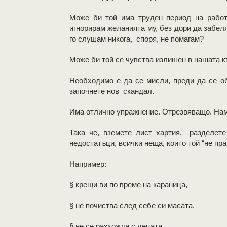
Може би той има труден период на рабо
игнорирам желанията му, без дори да забел
го слушам никога, споря, не помагам?
Може би той се чувства излишен в нашата к
Необходимо е да се мисли, преди да се об
започнете нов скандал.
Има отлично упражнение. Отрезвяващо. Наме
Така че, вземете лист хартия, разделет
недостатъци, всички неща, които той “не пра
Например:
§ крещи ви по време на караница,
§ не почиства след себе си масата,
§ не се разхожда с децата,