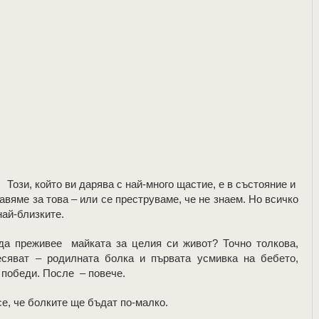
Този, който ви дарява с най-много щастие, е в състояние и
авяме за това – или се преструваме, че не знаем. Но всичко
най-близките.
да преживее майката за целия си живот? Точно толкова,
сяват – родилната болка и първата усмивка на бебето,
 победи. После – повече.
се, че болките ще бъдат по-малко.