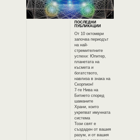
ПОСЛЕДНИ
ПУБЛИКАЦИИ
От 10 октомври
започва периодът
на най-
стремителните
успехи: Юпитер,
планетата на
късмета и
богатството,
навлиза в знака на
Скорпион!
7-те Нива на
Битието според
шаманите
Храни, които
укрепват имунната
система
Този свят е
създаден от вашия
разум, и от вашия