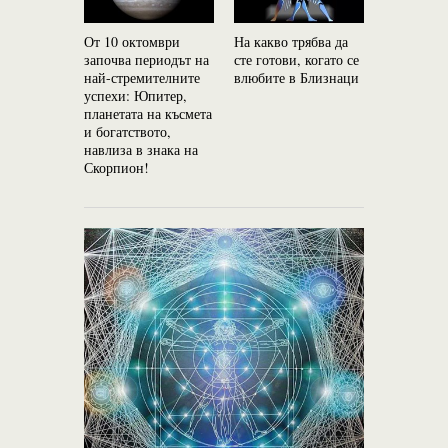
От 10 октомври
На какво трябва да
Паранорм
започва периодът на
сте готови, когато се
способнос
най-стремителните
влюбите в Близнаци
зодиакалн
успехи: Юпитер,
– Топ 5
планетата на късмета
и богатството,
навлиза в знака на
Скорпион!