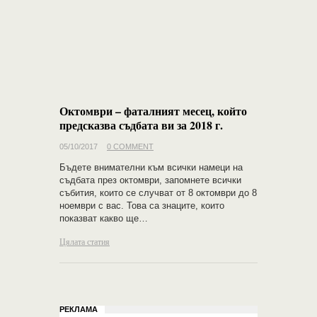
Октомври – фаталният месец, който
предсказва съдбата ви за 2018 г.
05/10/2017
0 COMMENT
Бъдете внимателни към всички намеци на
съдбата през октомври, запомнете всички
събития, които се случват от 8 октомври до 8
ноември с вас. Това са знаците, които
показват какво ще…
Цялата статия
РЕКЛАМА