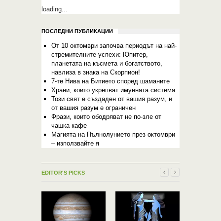
loading...
ПОСЛЕДНИ ПУБЛИКАЦИИ
От 10 октомври започва периодът на най-
стремителните успехи: Юпитер,
планетата на късмета и богатството,
навлиза в знака на Скорпион!
7-те Нива на Битието според шаманите
Храни, които укрепват имунната система
Този свят е създаден от вашия разум, и
от вашия разум е ограничен
Фрази, които ободряват не по-зле от
чашка кафе
Магията на Пълнолунието през октомври
– използвайте я
EDITOR'S PICKS