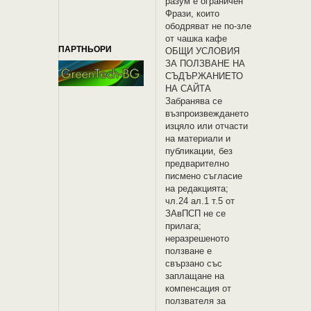
разум е ограничен
Фрази, които
ободряват не по-зле
от чашка кафе
ПАРТНЬОРИ
OБЩИ УСЛОВИЯ
ЗА ПОЛЗВАНЕ НА
СЪДЪРЖАНИЕТО
НА САЙТА
Забранява се
възпроизвеждането
изцяло или отчасти
на материали и
публикации, без
предварително
писмено съгласие
на редакцията;
чл.24 ал.1 т.5 от
ЗАвПСП не се
прилага;
неразрешеното
ползване е
свързано със
заплащане на
компенсация от
ползвателя за