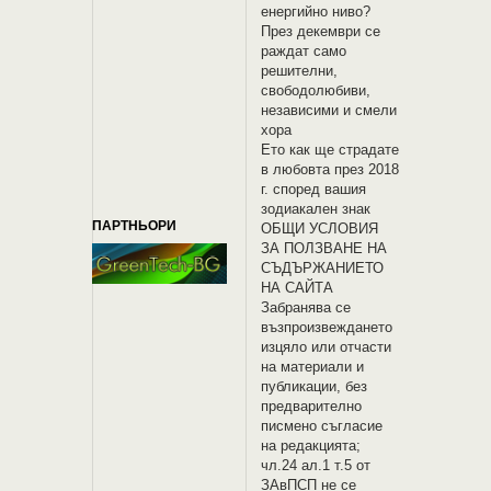
енергийно ниво?
През декември се
раждат само
решителни,
свободолюбиви,
независими и смели
хора
Ето как ще страдате
в любовта през 2018
г. според вашия
зодиакален знак
ПАРТНЬОРИ
OБЩИ УСЛОВИЯ
ЗА ПОЛЗВАНЕ НА
СЪДЪРЖАНИЕТО
НА САЙТА
Забранява се
възпроизвеждането
изцяло или отчасти
на материали и
публикации, без
предварително
писмено съгласие
на редакцията;
чл.24 ал.1 т.5 от
ЗАвПСП не се