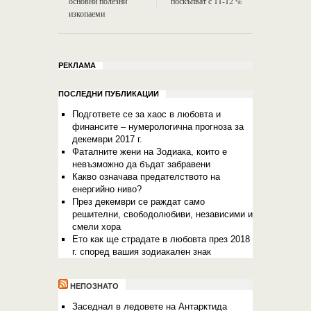
основни полезни
поскъпват с 11-12 %
изкопаеми
РЕКЛАМА
ПОСЛЕДНИ ПУБЛИКАЦИИ
Подгответе се за хаос в любовта и
финансите – нумерологична прогноза за
декември 2017 г.
Фаталните жени на Зодиака, които е
невъзможно да бъдат забравени
Какво означава предателството на
енергийно ниво?
През декември се раждат само
решителни, свободолюбиви, независими и
смели хора
Ето как ще страдате в любовта през 2018
г. според вашия зодиакален знак
НЕПОЗНАТО
Заседнал в ледовете на Антарктида