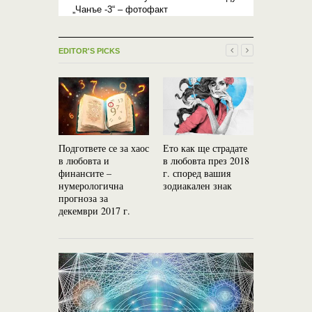
„Чанъе -3“ – фотофакт
EDITOR'S PICKS
Подгответе се за хаос
Ето как ще страдате
Защо силн
в любовта и
в любовта през 2018
оставят ка
финансите –
г. според вашия
свърши тя
нумерологична
зодиакален знак
мръсна ра
прогноза за
декември 2017 г.