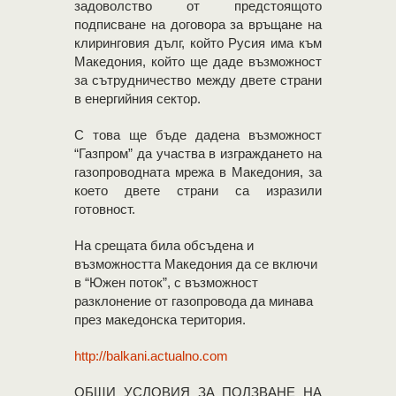
задоволство от предстоящото
подписване на договора за връщане на
клиринговия дълг, който Русия има към
Македония, който ще даде възможност
за сътрудничество между двете страни
в енергийния сектор.
С това ще бъде дадена възможност
“Газпром” да участва в изграждането на
газопроводната мрежа в Македония, за
което двете страни са изразили
готовност.
На срещата била обсъдена и
възможността Македония да се включи
в “Южен поток”, с възможност
разклонение от газопровода да минава
през македонска територия.
http://balkani.actualno.com
OБЩИ УСЛОВИЯ ЗА ПОЛЗВАНЕ НА