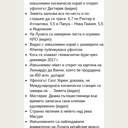
извънземен космически кораб е открил
уфологът Дегтерев (видео)
Земята започва все по-често и по-
страшно да се тресе: 6,7 по Рихтер в
Атлантика, 5,5 в Папуа – Нова Гвинея, 5,5
в Индонезия…
На Луната са намерени писта и огромен
НЛО (видео)
Видео с извънземен кораб с размерите на
Юпитер публикуваха уфолози
Кога се очакват геомагнитни бури през
декември 2017 г.
Извънземен обект е открит на картина на
Леонардо да Винчи, която бе продадена
за 450 млн. долара!
Уфологът Скот Уоринг доказва, че
Международната космическа станция се
намира на … Земята (видео)
Мистерии: Двама пътешественици във
времето записаха свои клипове
едновременно (видео)
Странно явление в небето над река
Мисури
Извънземните са наблюдавали
внимателно на Луната китайския модул