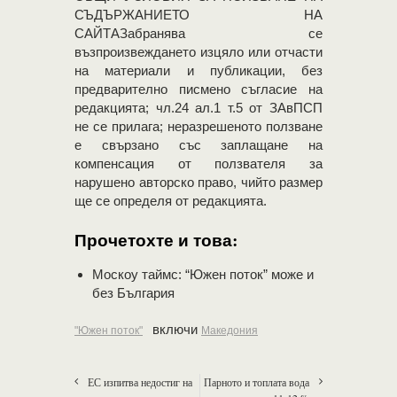
СЪДЪРЖАНИЕТО НА
САЙТАЗабранява се
възпроизвеждането изцяло или отчасти
на материали и публикации, без
предварително писмено съгласие на
редакцията; чл.24 ал.1 т.5 от ЗАвПСП
не се прилага; неразрешеното ползване
е свързано със заплащане на
компенсация от ползвателя за
нарушено авторско право, чийто размер
ще се определя от редакцията.
Прочетохте и това:
Москоу таймс: “Южен поток” може и
без България
включи
"Южен поток"
Македония
ЕС изпитва недостиг на
Парното и топлата вода