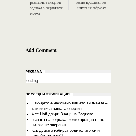
различните знаци на
които прощават, но
зодиака в социалните
никога не забравят
мрежи
Add Comment
РЕКЛАМА
loading...
ПОСЛЕДНИ ПУБЛИКАЦИИ
Накъдето е насочено вашето внимание –
там изтича вашата енергия
4-те Най-добри Знаци на Зодиака
5 знака на зодиака, които прощават, но
никога не забравят
Как душите избират родителите си и
семействата си?