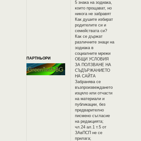
5 знака на зодиака,
които прощават, но
никога не забравят
Как душите избират
родителите си и
семействата си?
Как се държат
различните знаци на
зодиака в
социалните мрежи
ПАРТНЬОРИ
OБЩИ УСЛОВИЯ
ЗА ПОЛЗВАНЕ НА
СЪДЪРЖАНИЕТО
НА САЙТА
Забранява се
възпроизвеждането
изцяло или отчасти
на материали и
публикации, без
предварително
писмено съгласие
на редакцията;
чл.24 ал.1 т.5 от
ЗАвПСП не се
прилага;