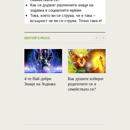
Как се държат различните знаци на
зодиака в социалните мрежи
Това, което ви се струва, че е така –
всъщност не ви се струва. Точно така е!
EDITOR'S PICKS
4-те Най-добри
Как душите избират
Стига сте 
Знаци на Зодиака
родителите си и
Научете се
семействата си?
злобеете и
страдате!