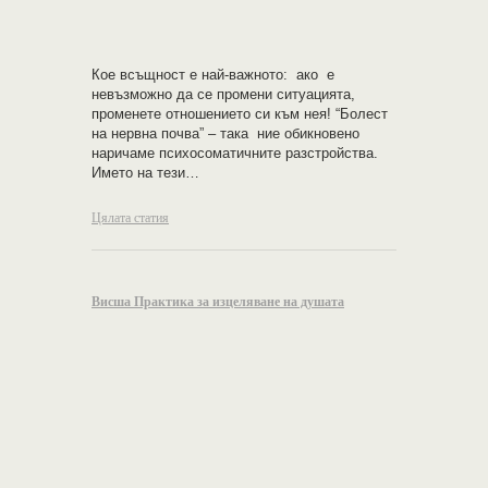
Кое всъщност е най-важното: ако е
невъзможно да се промени ситуацията,
променете отношението си към нея! “Болест
на нервна почва” – така ние обикновено
наричаме психосоматичните разстройства.
Името на тези…
Цялата статия
Висша Практика за изцеляване на душата