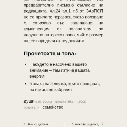
предварително писмено съгласие на
редакцията; чл.24 ал.1 т.5 от ЗАвПСП
не се прилага; неразрешеното ползване
е свързано със заплащане на
компенсация от ползвателя за
нарушено авторско право, чийто размер
ще се определя от редакцията.
Прочетохте и това:
Накъдето е насочено вашето
внимание – там изтича вашата
енергия
5 знака на зодиака, които прощават,
но никога не забравят
души
езотерика
енергетика
избор
семейство
родители
Как се държат
5 знака на зодиака,