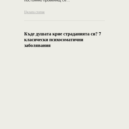
постоянно променящ се…
Цялата статия
Къде душата крие страданията си? 7
класически психосоматични
заболявания