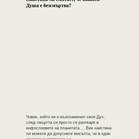
Душа е безсмъртна?
Човек, който не е възпламенил своя Дух,
след смъртта си просто се разтваря в
инфослоевете на планетата…. Вие наистина
ли можете да допуснете мисълта, че в един