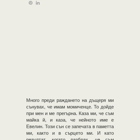
Много преди раждането на дъщеря ми
сънувах, че имам момиченце. То дойде
при мен и ме прегърна. Каза ми, че съм
майка й, и каза, че нейното име е
Евелин. Този сън се запечата в паметта
ми, както и в сърцето ми. И като
резултат, когато разбрах, че съм