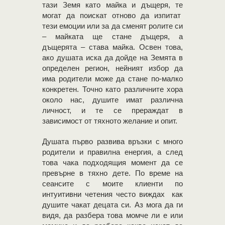
тази Земя като майка и дъщеря, те
могат да поискат отново да изпитат
тези емоции или за да сменят ролите си
– майката ще стане дъщеря, а
дъщерята – става майка. Освен това,
ако душата иска да дойде на Земята в
определен регион, нейният избор да
има родители може да стане по-малко
конкретен. Точно като различните хора
около нас, душите имат различна
личност, и те се прераждат в
зависимост от тяхното желание и опит.
Душата първо развива връзки с много
родители и правилна енергия, а след
това чака подходящия момент да се
превърне в тяхно дете. По време на
сеансите с моите клиенти по
интуитивни четения често виждах как
душите чакат децата си. Аз мога да ги
видя, да разбера това момче ли е или