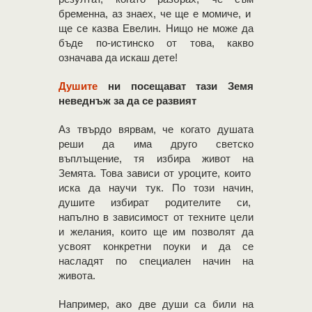
бременна, аз знаех, че ще е момиче, и
ще се казва Евелин. Нищо не може да
бъде по-истинско от това, какво
означава да искаш дете!
Душите
ни посещават тази Земя
неведнъж за да се развият
Аз твърдо вярвам, че когато душата
реши да има друго светско
въплъщение, тя избира живот на
Земята. Това зависи от уроците, които
иска да научи тук. По този начин,
душите избират родителите си,
напълно в зависимост от техните цели
и желания, които ще им позволят да
усвоят конкретни поуки и да се
насладят по специален начин на
живота.
Например, ако две души са били на