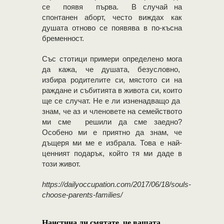
се появя първа. В случай на
спонтанен аборт, често виждах как
душата отново се появява в по-късна
бременност.
Със стотици примери определено мога
да кажа, че душата, безусловно,
избира родителите си, мястото си на
раждане и събитията в живота си, които
ще се случат. Не е ли изненадващо да
знам, че аз и членовете на семейството
ми сме решили да сме заедно?
Особено ми е приятно да знам, че
дъщеря ми ме е избрала. Това е най-
ценният подарък, който тя ми даде в
този живот.
https://dailyoccupation.com/2017/06/18/souls-
choose-parents-families/
Наистина ли смятате, че вашата