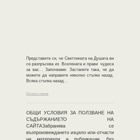
Представете си, че Светлината на Душата ви
се разпръсква из Вселената и прави чудеса
за вас… Започваме: Застанете така, че да
можете да направите няколко стъпки назад.
Всяка стъпка назад…
Цялата статия
OБЩИ УСЛОВИЯ ЗА ПОЛЗВАНЕ НА
СЪДЪРЖАНИЕТО НА
САЙТАЗабранява се
възпроизвеждането изцяло или отчасти
на материали и публикации, без