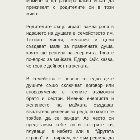
момиче и да разбера какво искат да
преживеят с родителите си в този
живот.
Родителите също играят важна роля в
идването на душата в семейството им.
Техните мисли, желания и цели
създават маяк за правилната душа,
която ще реагира на енергията. Това е
по-вярно за майката. Едгар Кайс казва,
че това е дейност на жената.
В семейства с повече от едно дете
душите също сключват договор или
споразумение с техните възможни
братя и сестри. Именно енергията и
желанието на майката създават
въплътено решение за реда, по който те
трябва да се раждат. Аз често си
представям себе си и сестрите си,
плуващи в небето или в “Другата
страна”, и вярвам, че съм решила да