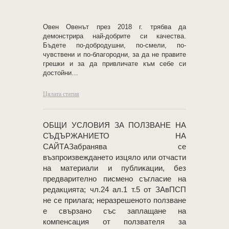
Овен Овенът през 2018 г. трябва да
демонстрира най-добрите си качества.
Бъдете по-добродушни, по-смели, по-
чувствени и по-благородни, за да не правите
грешки и за да привличате към себе си
достойни…
Цялата статия
OБЩИ УСЛОВИЯ ЗА ПОЛЗВАНЕ НА
СЪДЪРЖАНИЕТО НА
САЙТАЗабранява се
възпроизвеждането изцяло или отчасти
на материали и публикации, без
предварително писмено съгласие на
редакцията; чл.24 ал.1 т.5 от ЗАвПСП
не се прилага; неразрешеното ползване
е свързано със заплащане на
компенсация от ползвателя за