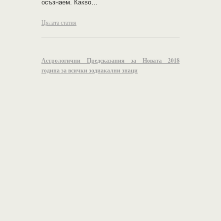
осъзнаем. Какво…
Цялата статия
Астрологични Предсказания за Новата 2018
година за всички зодиакални знаци