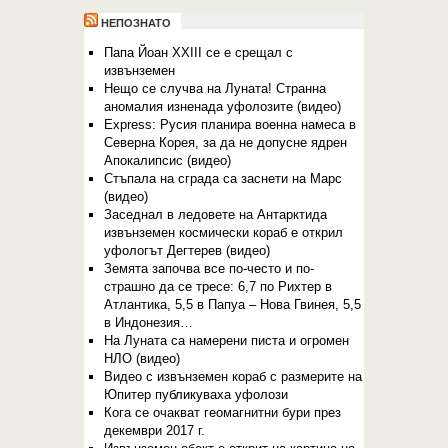
НЕПОЗНАТО
Папа Йоан XXIII се е срещал с
извънземен
Нещо се случва на Луната! Странна
аномалия изненада уфолозите (видео)
Express: Русия планира военна намеса в
Северна Корея, за да не допусне ядрен
Апокалипсис (видео)
Стъпала на сграда са заснети на Марс
(видео)
Заседнал в ледовете на Антарктида
извънземен космически кораб е открил
уфологът Дегтерев (видео)
Земята започва все по-често и по-
страшно да се тресе: 6,7 по Рихтер в
Атлантика, 5,5 в Папуа – Нова Гвинея, 5,5
в Индонезия…
На Луната са намерени писта и огромен
НЛО (видео)
Видео с извънземен кораб с размерите на
Юпитер публикуваха уфолози
Кога се очакват геомагнитни бури през
декември 2017 г.