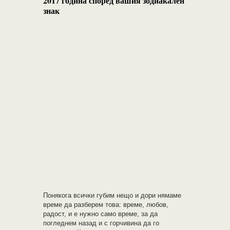
2017 година според вашия зодиакален
знак
Понякога всички губим нещо и дори нямаме
време да разберем това: време, любов,
радост, и е нужно само време, за да
погледнем назад и с горчивина да го