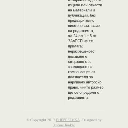
изцяло или отчасти
на материали и
публикации, без
предварително
писмено съгласие
на редакцията;
чл.24 ал.1 т.5 от
ЗАвПСП не се
прилага;
неразрешеното
ползване е
свързано със
заплащане на
компенсация от
ползвателя за
нарушено авторско
право, чийто размер
ще се определя от
редакцията.
© Copyright 2017
ЕНЕРГЕТИКА
· Designed by
Theme Junkie