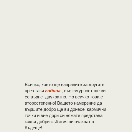
Всичко, което ще направите за другите
през тази
година
, със сигурност ще ви
се върне двукратно. Но всичко това е
второстепенно! Вашето намерение да
вършите добро ще ви донесе кармични
точки и вие дори си нямате представа
какви добри събития ви очакват в
бъдеще!