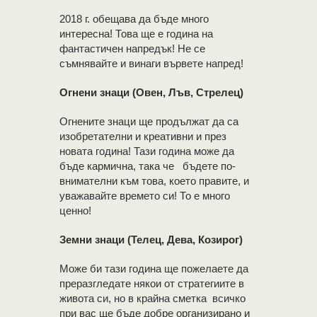
2018 г. обещава да бъде много
интересна! Това ще е година на
фантастичен напредък! Не се
съмнявайте и винаги вървете напред!
Огнени знаци (Овен, Лъв, Стрелец)
Огнените знаци ще продължат да са
изобретателни и креативни и през
новата година! Тази година може да
бъде кармична, така че бъдете по-
внимателни към това, което правите, и
уважавайте времето си! То е много
ценно!
Земни знаци (Телец, Дева, Козирог)
Може би тази година ще пожелаете да
преразгледате някои от стратегиите в
живота си, но в крайна сметка всичко
при вас ще бъде добре организирано и