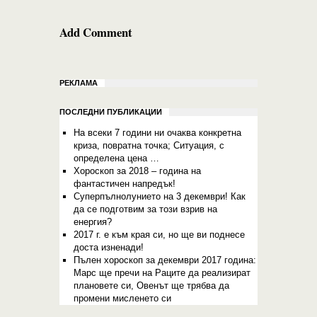
Add Comment
РЕКЛАМА
ПОСЛЕДНИ ПУБЛИКАЦИИ
На всеки 7 години ни очаква конкретна
криза, повратна точка; Ситуация, с
определена цена …
Хороскоп за 2018 – година на
фантастичен напредък!
Суперпълнолунието на 3 декември! Как
да се подготвим за този взрив на
енергия?
2017 г. е към края си, но ще ви поднесе
доста изненади!
Пълен хороскоп за декември 2017 година:
Марс ще пречи на Раците да реализират
плановете си, Овенът ще трябва да
промени мисленето си