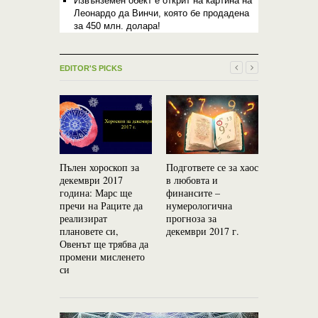
Извънземен обект е открит на картина на
Леонардо да Винчи, която бе продадена
за 450 млн. долара!
EDITOR'S PICKS
Пълен хороскоп за
Подгответе се за хаос
Ето как ще
декември 2017
в любовта и
в любовта
година: Марс ще
финансите –
г. според
пречи на Раците да
нумерологична
зодиакале
реализират
прогноза за
плановете си,
декември 2017 г.
Овенът ще трябва да
промени мисленето
си