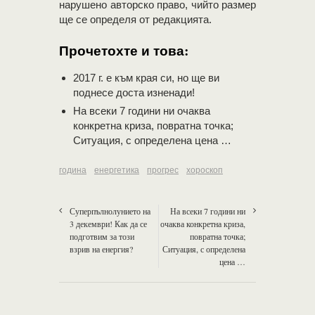
нарушено авторско право, чийто размер
ще се определя от редакцията.
Прочетохте и това:
2017 г. е към края си, но ще ви
поднесе доста изненади!
На всеки 7 години ни очаква
конкретна криза, повратна точка;
Ситуация, с определена цена …
година
енергетика
прогрес
хороскоп
Суперпълнолунието на
На всеки 7 години ни
3 декември! Как да се
очаква конкретна криза,
подготвим за този
повратна точка;
взрив на енергия?
Ситуация, с определена
цена …