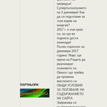
напредък!
Суперпълнолунието
на 3 декември! Как
да се подготвим за
този взрив на
енергия?
2017 г. е към края
си, но ще ви
поднесе доста
изненади!
Пълен хороскоп за
декември 2017
година: Марс ще
пречи на Раците да
реализират
плановете си,
Овенът ще трябва
да промени
мисленето си
ПАРТНЬОРИ
OБЩИ УСЛОВИЯ
ЗА ПОЛЗВАНЕ НА
СЪДЪРЖАНИЕТО
НА САЙТА
Забранява се
възпроизвеждането