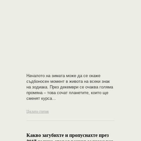
Началото на зимата може да се окаже
съдбоносен момент в живота на всеки знак
на зодиака. През декември се очаква голяма
промяна – това сочат планетите, които ще
сменят курса…
Цялата статия
Какво загубихте и пропуснахте през