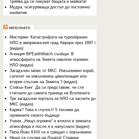
Трябва да се лекуват бащата и майката!
Мудра, осигуряваща достъп до постоянно
изобилие
НЕПОЗНАТО
Мистерии: Катастрофата на пурообразен
НЛО в американския град Aврора през 1897 г.
(видео)
Агенция BPEarthWatch съобщи: В
атмосферата на Земята навлезе огромен
НЛО (видео)
Загадъчен запис от МКС: Извънземен кораб,
сателит на извънземна цивилизация или
втория спътник на Земята ? (видео)
Стивън Кинг: Да си представим, че сте
стигнали до самата граница на Вселената
Три загадъчни портала за НЛО са заснети до
МКС (видео)
Карма? Това е глупост! 5 техники да
промените своето бъдеще
Учени: „Нещо огромно“ е влязло в земната
атмосфера и после я е напуснало (видео)
Папа Йоан XXIII се е срещал с извънземен
Нещо се случва на Луната! Странна