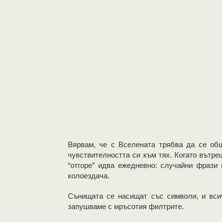
Вярвам, че с Вселената трябва да се о
чувствителността си към тях. Когато вътр
“отгоре” идва ежедневно: случайни фрази 
колоездача.
Сънищата се насищат със символи, и вси
запушваме с мръсотия филтрите.