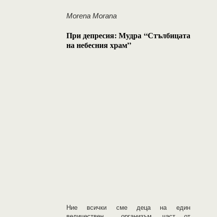
Morena Morana
При депресия: Мудра “Стълбицата
на небесния храм”
Ние всички сме деца на един
величествен организъм, част от