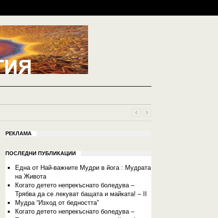
РЕКЛАМА
ПОСЛЕДНИ ПУБЛИКАЦИИ
Една от Най-важните Мудри в йога : Мудрата
на Живота
Когато детето непрекъснато боледува –
Трябва да се лекуват бащата и майката! – II
Мудра “Изход от бедността”
Когато детето непрекъснато боледува –