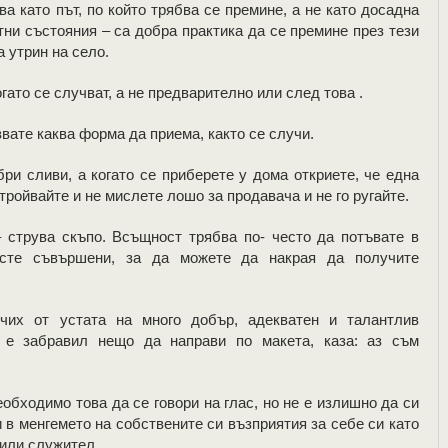
а като път, по който трябва се премине, а не като досадна
ни състояния – са добра практика да се премине през тези
а утрин на село.
гато се случват, а не предварително или след това .
звате каква форма да приема, както се случи.
бри сливи, а когато се приберете у дома откриете, че една
тройвайте и не мислете лошо за продавача и не го ругайте.
– струва скъпо. Всъщност трябва по- често да потъвате в
 сте съвършени, за да можете да накрая да получите
их от устата на много добър, адекватен и талантлив
о е забравил нещо да направи по макета, каза: аз съм
еобходимо това да се говори на глас, но не е излишно да си
 в менгемето на собствените си възприятия за себе си като
 или служител.