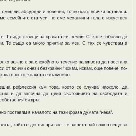
, смешни, абсурдни и човечни, точно като всички останали.
сме семейните статуси, не сме механични тела с изкуствен
е. Твърдо стоящи на краката си, земни. С тях е забавно да
ни. Те също са много приятни за мен. С тях се чувствам в
олко важно е за спокойното течение на живота да престана
си от всички онези безкрайни “искам, искам, още повече, по-
лкова просто, колкото е възможно.
ешна рефлексия към това, което се случва наоколо, да
ация и да започна да ценя състоянието на свободата и
собствения си кръг.
ено поставям в началото на тази фраза думата “нека”.
векът, който е дошъл при вас – е вашето най-важно нещо за