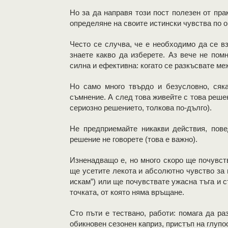
Но за да направя този пост полезен от пра
определяне на своите истински чувства по 
Често се случва, че е необходимо да се в
знаете какво да изберете. Аз вече не пом
силна и ефективна: когато се разкъсвате ме
Но само много твърдо и безусловно, сяк
съмнение. А след това живейте с това решен
сериозно решението, толкова по-дълго).
Не предприемайте никакви действия, пове
решение не говорете (това е важно).
Изненадващо е, но много скоро ще почувств
ще усетите лекота и абсолютно чувство за п
искам”) или ще почувствате ужасна тъга и 
точката, от която няма връщане.
Сто пъти е тествано, работи: помага да ра
обикновен сезонен каприз, пристъп на глупос