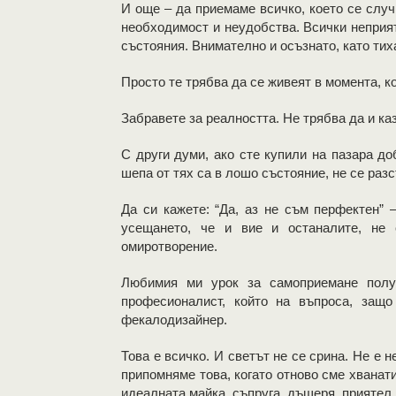
И още – да приемаме всичко, което се случв
необходимост и неудобства. Всички неприят
състояния. Внимателно и осъзнато, като тих
Просто те трябва да се живеят в момента, ко
Забравете за реалността. Не трябва да и ка
С други думи, ако сте купили на пазара до
шепа от тях са в лошо състояние, не се разс
Да си кажете: “Да, аз не съм перфектен” 
усещането, че и вие и останалите, не
омиротворение.
Любимия ми урок за самоприемане получ
професионалист, който на въпроса, защ
фекалодизайнер.
Това е всичко. И светът не се срина. Не е н
припомняме това, когато отново сме хванати
идеалната майка, съпруга, дъщеря, приятел