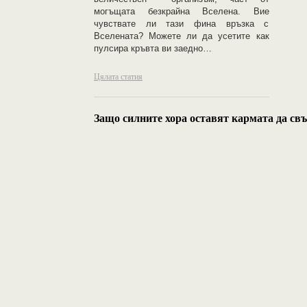
могъщата безкрайна Вселена. Вие
чувствате ли тази фина връзка с
Вселената? Можете ли да усетите как
пулсира кръвта ви заедно…
Цялата статия
Защо силните хора оставят кармата да св