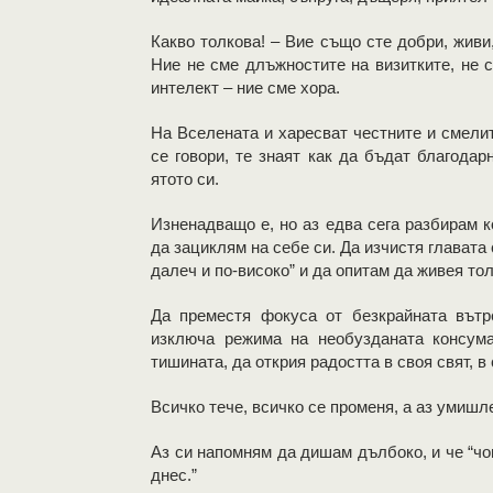
Какво толкова! – Вие също сте добри, живи
Ние не сме длъжностите на визитките, не 
интелект – ние сме хора.
На Вселената и харесват честните и смелит
се говори, те знаят как да бъдат благодар
ятото си.
Изненадващо е, но аз едва сега разбирам к
да зациклям на себе си. Да изчистя главата 
далеч и по-високо” и да опитам да живея то
Да преместя фокуса от безкрайната вътр
изключа режима на необузданата консум
тишината, да открия радостта в своя свят, в 
Всичко тече, всичко се променя, а аз умишл
Аз си напомням да дишам дълбоко, и че “чо
днес.”