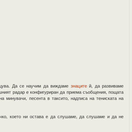
бщува. Да се научим да виждаме
знаците
й, да развиваме
ешният радар е конфигуриран да приема съобщения, пощата
на минувачи, песента в таксито, надписа на тениската на
чко, което ни остава е да слушаме, да слушаме и да не