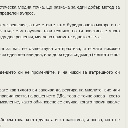
ктическа гледна точка, ще разкажа за един добър метод за
определен въпрос.
земе решение, а вие стоите като буридановото магаре и не
ня къде съм научила тази техника, но тя наистина е много
жду две решения, мислено приемете едното от тях.
аш за вас не съществува алтернатива, и нямате никакво
ие един ден или два, или дори една седмица (колкото е по-
дението си не променяйте, и на никой за вътрешното си
ате как тялото ви започва да реагира на мислите: вие или
равилността на решението (“Да, това е точно онова , което
съжаление, както обикновено се случва, когато преминаваме
зберем това, което душата иска наистина, и онова, което е
т.