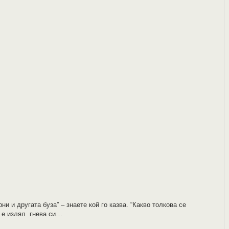
ни и другата буза” – знаете кой го казва. “Какво толкова се
с е излял гнева си…