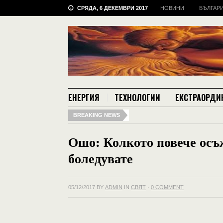
СРЯДА, 6 ДЕКЕМВРИ 2017
НОВИНИ
БЪЛГАР
ЕНЕРГИЯ
ТЕХНОЛОГИИ
ЕКСТРАОРДИ
BREAKING NEWS
Ошо: Колкото повече осъж
боледувате
05/12/2017
BY
ADMIN
IN
СВЯТ
·
0 COMMENT