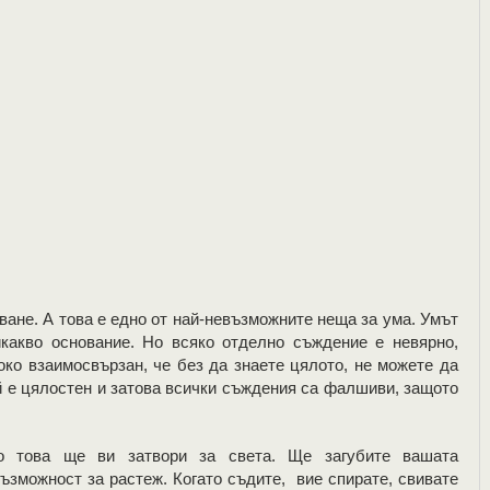
зване. А това е едно от най-невъзможните неща за ума. Умът
какво основание. Но всяко отделно съждение е невярно,
око взаимосвързан, че без да знаете цялото, не можете да
ой е цялостен и затова всички съждения са фалшиви, защото
о това ще ви затвори за света. Ще загубите вашата
 възможност за растеж. Когато съдите, вие спирате, свивате