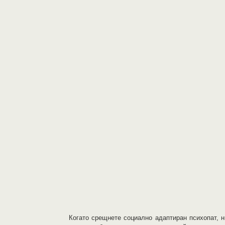
Когато срещнете социално адаптиран психопат, н