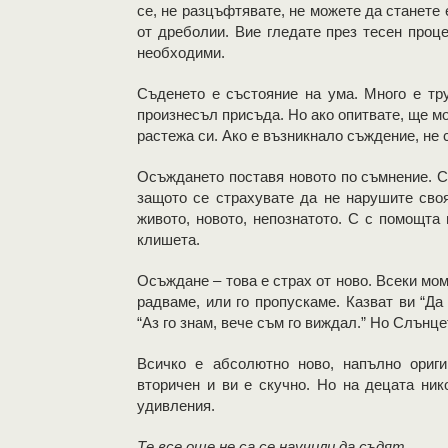
се, не разцъфтявате, не можете да станете 
от дреболии. Вие гледате през тесен проце
необходими.
Съденето е състояние на ума. Много е тру
произнесъл присъда. Но ако опитвате, ще мо
растежа си. Ако е възникнало съждение, не 
Осъждането поставя новото по съмнение. С
защото се страхувате да не нарушите своя
живото, новото, непознатото. С с помощта
клишета.
Осъждане – това е страх от ново. Всеки мом
радваме, или го пропускаме. Казват ви “Да
“Аз го знам, вече съм го виждал.” Но Слънце
Всичко е абсолютно ново, напълно ориги
вторичен и ви е скучно. Но на децата ник
удивления.
Те все още не са се научили да съдят.