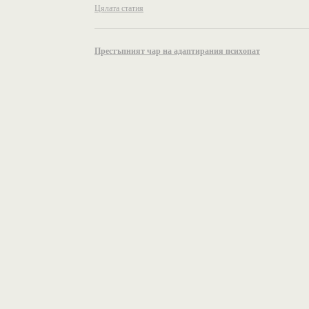
Цялата статия
Престъпният чар на адаптирания психопат