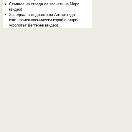
Стъпала на сграда са заснети на Марс
(видео)
Заседнал в ледовете на Антарктида
извънземен космически кораб е открил
уфологът Дегтерев (видео)