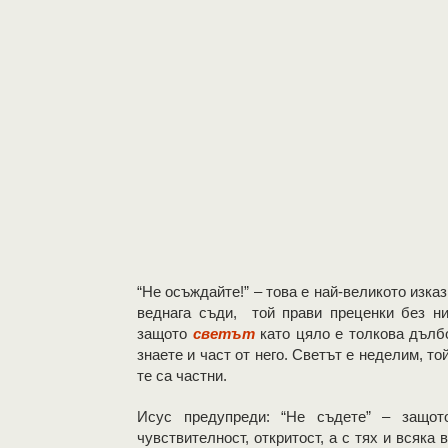
“Не осъждайте!” – това е най-великото изка
веднага съди, той прави преценки без ни
защото
светът
като цяло е толкова дълб
знаете и част от него. Светът е неделим, т
те са частни.
Исус предупреди: “Не съдете” – защот
чувствителност, откритост, а с тях и всяка