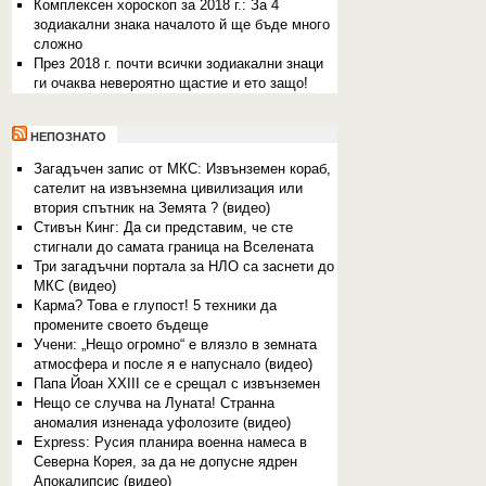
Комплексен хороскоп за 2018 г.: За 4
зодиакални знака началото й ще бъде много
сложно
През 2018 г. почти всички зодиакални знаци
ги очаква невероятно щастие и ето защо!
НЕПОЗНАТО
Загадъчен запис от МКС: Извънземен кораб,
сателит на извънземна цивилизация или
втория спътник на Земята ? (видео)
Стивън Кинг: Да си представим, че сте
стигнали до самата граница на Вселената
Три загадъчни портала за НЛО са заснети до
МКС (видео)
Карма? Това е глупост! 5 техники да
промените своето бъдеще
Учени: „Нещо огромно“ е влязло в земната
атмосфера и после я е напуснало (видео)
Папа Йоан XXIII се е срещал с извънземен
Нещо се случва на Луната! Странна
аномалия изненада уфолозите (видео)
Express: Русия планира военна намеса в
Северна Корея, за да не допусне ядрен
Апокалипсис (видео)