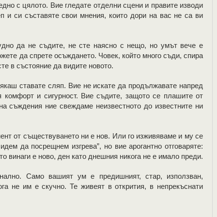
едно с цялото. Вие гледате отделни сцени и правите изводи
п и си съставяте свои мнения, които дори на вас не са ви
дно да не съдите, не сте наясно с нещо, но умът вече е
жете да спрете осъждането. Човек, който много съди, спира
сте в състояние да видите новото.
якаш ставате сляп. Вие не искате да продължавате напред
 комфорт и сигурност. Вие съдите, защото се плашите от
 на съждения ние свеждаме неизвестното до известните ни
ент от съществуването ни е нов. Или го изживяваме и му се
 идем да посрещнем изгрева”, но вие арогантно отговаряте:
то винаги е ново, ден като днешния никога не е имало преди.
нално. Само вашият ум е предишният, стар, използван,
ога не им е скучно. Те живеят в открития, в непрекъснати