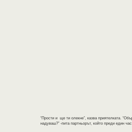
“Прости и ще ти олекне”, казва приятелката. “Обър
надуваш?” -пита партньорът, който преди един ча