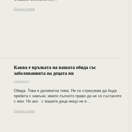
Цялата статия
Каква е връзката на вашата обида със
заболяванията на децата ви
26/08/2017
Обида. Това е деликатна тема. Не се страхувам да бъда
пребита с камъни, имате пълното право да не се съгласите
с мен. Но ако с вашите деца нещо не е…
Цялата статия