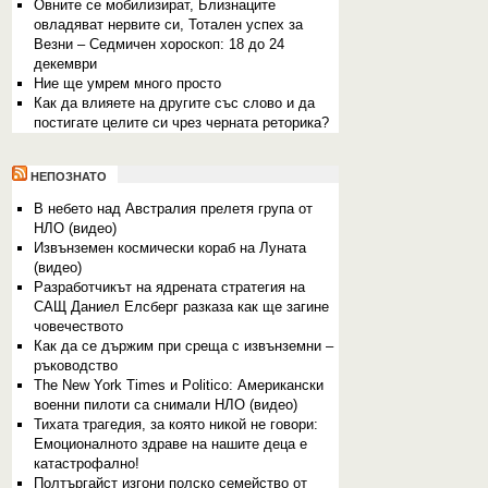
Овните се мобилизират, Близнаците
овладяват нервите си, Тотален успех за
Везни – Седмичен хороскоп: 18 до 24
декември
Ние ще умрем много просто
Как да влияете на другите със слово и да
постигате целите си чрез черната реторика?
НЕПОЗНАТО
В небето над Австралия прелетя група от
НЛО (видео)
Извънземен космически кораб на Луната
(видео)
Разработчикът на ядрената стратегия на
САЩ Даниел Елсберг разказа как ще загине
човечеството
Как да се държим при среща с извънземни –
ръководство
The New York Times и Politico: Американски
военни пилоти са снимали НЛО (видео)
Тихата трагедия, за която никой не говори:
Емоционалното здраве на нашите деца е
катастрофално!
Полтъргайст изгони полско семейство от