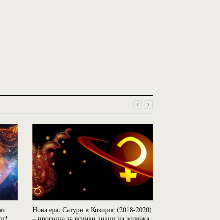
ят
Нова ера: Сатурн в Козирог (2018-2020)
Нова ера: Сатурн
ог!
– прогноза за всички знаци на зодиака
– прогноза за вс