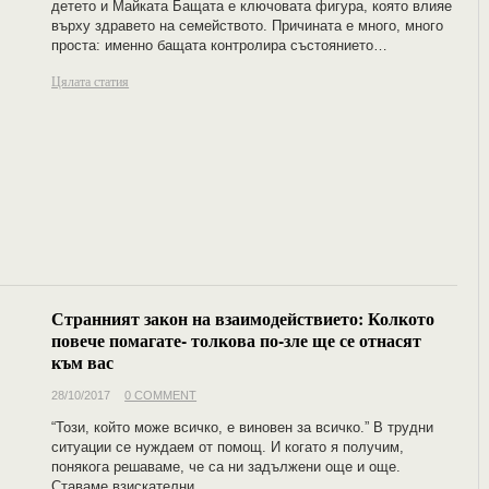
детето и Майката Бащата е ключовата фигура, която влияе
върху здравето на семейството. Причината е много, много
проста: именно бащата контролира състоянието…
Цялата статия
Странният закон на взаимодействието: Колкото
повече помагате- толкова по-зле ще се отнасят
към вас
28/10/2017
0 COMMENT
“Този, който може всичко, е виновен за всичко.” В трудни
ситуации се нуждаем от помощ. И когато я получим,
понякога решаваме, че са ни задължени още и още.
Ставаме взискателни,…