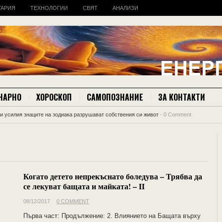
ГАРИЯ
ТЕХНОЛОГИИ
СВЯТ
АНАЛИЗИ
НАРНО
ХОРОСКОП
САМОПОЗНАНИЕ
ЗА КОНТАКТИ
ни усилия знаците на зодиака разрушават собствения си живот
-
0 Comment
Когато детето непрекъснато боледува – Трябва да
се лекуват бащата и майката! – II
08/12/2017
0 COMMENT
Първа част: Продължение: 2. Влиянието на Бащата върху