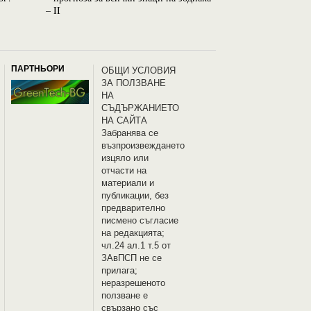
– II
– I
ПАРТНЬОРИ
OБЩИ УСЛОВИЯ
ЗА ПОЛЗВАНЕ
НА
СЪДЪРЖАНИЕТО
НА САЙТА
Забранява се
възпроизвеждането
изцяло или
отчасти на
материали и
публикации, без
предварително
писмено съгласие
на редакцията;
чл.24 ал.1 т.5 от
ЗАвПСП не се
прилага;
неразрешеното
ползване е
свързано със