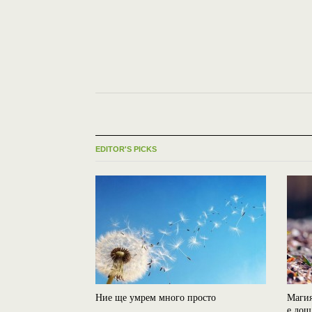
EDITOR'S PICKS
Ние ще умрем много просто
Магия
е дош