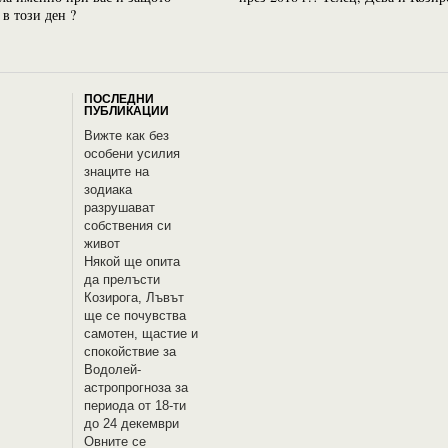
 в този ден ?
ПОСЛЕДНИ
ПУБЛИКАЦИИ
Вижте как без
особени усилия
знаците на
зодиака
разрушават
собствения си
живот
Някой ще опита
да прелъсти
Козирога, Лъвът
ще се почувства
самотен, щастие и
спокойствие за
Водолей-
астропрогноза за
периода от 18-ти
до 24 декември
Овните се