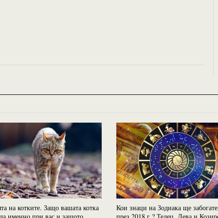
та на котките. Защо вашата котка
Кои знаци на Зодиака ще забогате
ла именно при вас и защото
през 2018 г.? Телец, Дева и Козир