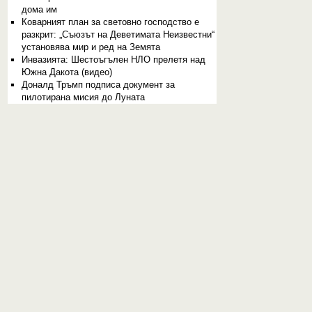
дома им
Коварният план за световно господство е
разкрит: „Съюзът на Деветимата Неизвестни“
установява мир и ред на Земята
Инвазията: Шестоъгълен НЛО прелетя над
Южна Дакота (видео)
Доналд Тръмп подписа документ за
пилотирана мисия до Луната