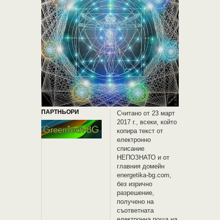
ПАРТНЬОРИ
Считано от 23 март
2017 г., всеки, който
копира текст от
електронно
списание
НЕПОЗНАТО и oт
главния домейн
energetika-bg.com,
без изрично
разрешение,
получено на
съответната
електронна поща на