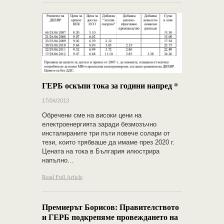
ГЕРБ оскъпи тока за години напред *
17/04/2013
Обречени сме на високи цени на
електроенергията заради безмозъчно
инсталираните три пъти повече солари от
тези, които трябваше да имаме през 2020 г.
Цената на тока в България илюстрира
напълно…
Read Full Article
Премиерът Борисов: Правителството
и ГЕРБ подкрепяме провеждането на