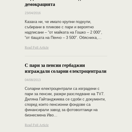
демокрацията
23/04/2016
Казаха ни, че имало крупни подкупи,
събирани в пликове с пари и вероятно
надписани – “от майката на Гошко – 2 000″,
“от бащата на Пенчо – 3 500″. Обясниха,…
Read Full Article
С пари за пенсии гербаджии
изграждали соларни електроцентрали
04/08/2013
Соларни електроцентрали са изградени с
пари за пенсии, разкри разследване на TV7.
Диляна Гайтанджиева се сдоби с документи,
според които пенсионни фондове са
финансирали завод за фотоволтаици на
бизнесмена Иво…
Read Full Article