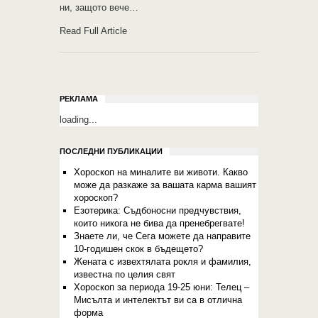
ни, защото вече…
Read Full Article
РЕКЛАМА
loading...
ПОСЛЕДНИ ПУБЛИКАЦИИ
Хороскоп на миналите ви животи. Какво
може да разкаже за вашата карма вашият
хороскоп?
Езотерика: Съдбоносни предчувствия,
които никога не бива да пренебрегвате!
Знаете ли, че Сега можете да направите
10-годишен скок в бъдещето?
Жената с извехтялата рокля и фамилия,
известна по целия свят
Хороскоп за периода 19-25 юни: Teлeц –
Мисълта и интелектът ви са в отлична
форма