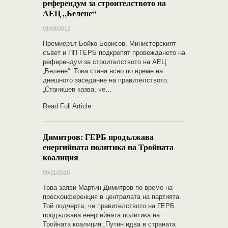
референдум за строителството на
АЕЦ „Белене“
01/08/2012
Премиерът Бойко Борисов, Министерският
съвет и ПП ГЕРБ подкрепят провеждането на
референдум за строителството на АЕЦ
„Белене“. Това стана ясно по време на
днешното заседание на правителството.
„Станишев казва, че…
Read Full Article
Димитров: ГЕРБ продължава
енергийната политика на Тройната
коалиция
09/11/2010
Това заяви Мартин Димитров по време на
пресконференция в централата на партията.
Той подчерта, че правителството на ГЕРБ
продължава енергийната политика на
Тройната коалиция:„Путин идва в страната