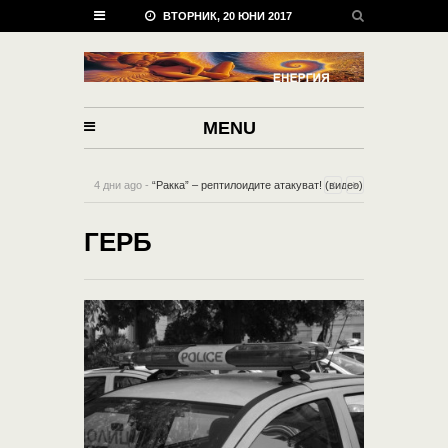
ВТОРНИК, 20 ЮНИ 2017
MENU
4 дни ago -
“Ракка” – рептилоидите атакуват! (видео)
-
0 Comment
ГЕРБ