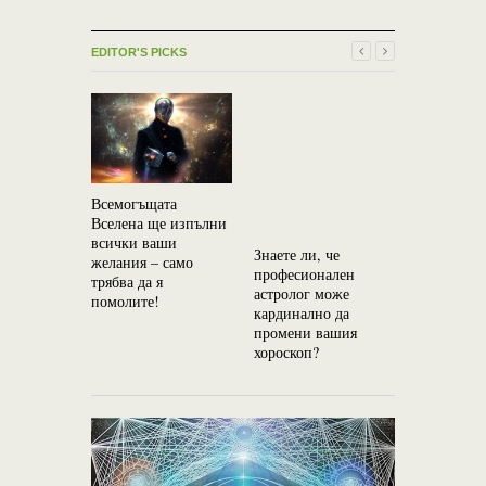
EDITOR'S PICKS
Всемогъщата
На Земята
Вселена ще изпълни
вида хора:
всички ваши
Душа “Неш
Знаете ли, че
желания – само
животинс
професионален
трябва да я
съзнание 
астролог може
помолите!
на дявола
кардинално да
промени вашия
хороскоп?