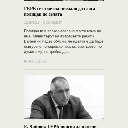
ГЕРБ се отметна -нямало да слага
полицаи по селата
12/05/2017
0 COMMENT
Полицаи във всяко населено място няма да
има. Министърът на вътрешните работи
Валентин Радев обясни, че идеята е да бъде
осигурено полицейско присъствие, което, по
думите му, не трябва да…
Read Full Article
Е. Дайнов: ГЕРБ поиска да отмени