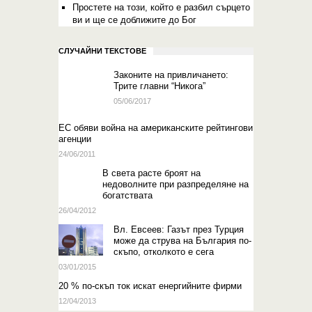
Простете на този, който е разбил сърцето
ви и ще се доближите до Бог
СЛУЧАЙНИ ТЕКСТОВЕ
Законите на привличането:
Трите главни “Никога”
05/06/2017
ЕС обяви война на американските рейтингови
агенции
24/06/2011
В света расте броят на
недоволните при разпределяне на
богатствата
26/04/2012
Вл. Евсеев: Газът през Турция
може да струва на България по-
скъпо, отколкото е сега
03/01/2015
20 % по-скъп ток искат енергийните фирми
12/04/2013