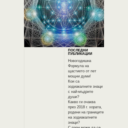
ПОСЛЕДНИ
ПУБЛИКАЦИИ
Новогодишна
Формула на
щастието от пет
мощни думи!
Кои са
зодиакалните знаци
с най-мъдрите
души?
Какво ги очаква
през 2018 г. хората,
родени на границите
на зодиакалните
знаци?
С пари може да се