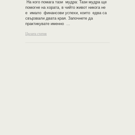
На кого помага тази мудра: Тази мудра ще
помогне на хората, в чийто живот никога не
е имало финансови успехи, които едва са
свързвали двата края. Започнете да
практикувате именно …
Цялата статия