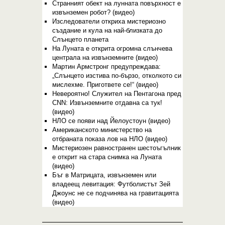
Странният обект на лунната повърхност е
извънземен робот? (видео)
Изследователи откриха мистериозно
създание и кула на най-близката до
Слънцето планета
На Луната е открита огромна слънчева
централа на извънземните (видео)
Мартин Армстронг предупреждава:
„Слънцето изстива по-бързо, отколкото си
мислехме. Пригответе се!“ (видео)
Невероятно! Служител на Пентагона пред
CNN: Извънземните отдавна са тук!
(видео)
НЛО се появи над Йелоустоун (видео)
Американското министерство на
отбраната показа лов на НЛО (видео)
Мистериозен равностранен шестоъгълник
е открит на стара снимка на Луната
(видео)
Бъг в Матрицата, извънземен или
владеещ левитация: Футболистът Зей
Джоунс не се подчинява на гравитацията
(видео)