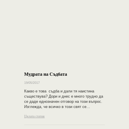
Мудрата на Съдбата
19/05/2017
Какво е това съдба и дали тя наистина
съществува? Дори и днес е много трудно да
се даде еднозначен отговор на този въпрос.
Изглежда, че всичко в този свят се…
Цялата статия