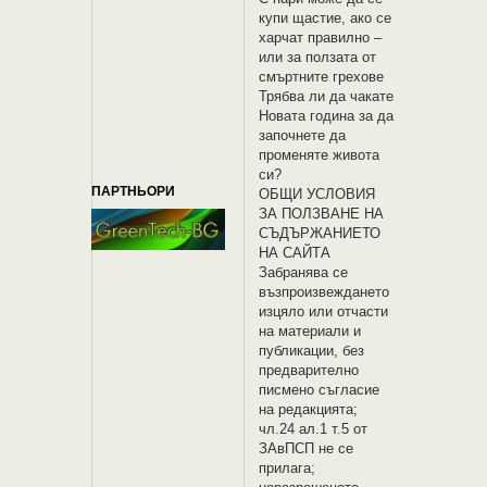
купи щастие, ако се
харчат правилно –
или за ползата от
смъртните грехове
Трябва ли да чакате
Новата година за да
започнете да
променяте живота
си?
ПАРТНЬОРИ
OБЩИ УСЛОВИЯ
ЗА ПОЛЗВАНЕ НА
СЪДЪРЖАНИЕТО
НА САЙТА
Забранява се
възпроизвеждането
изцяло или отчасти
на материали и
публикации, без
предварително
писмено съгласие
на редакцията;
чл.24 ал.1 т.5 от
ЗАвПСП не се
прилага;