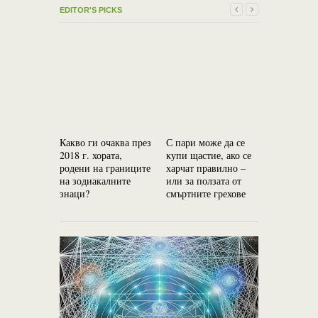
EDITOR'S PICKS
Какво ги очаква през
С пари може да се
Джнана – 
2018 г. хората,
купи щастие, ако се
най-силни
родени на границите
харчат правилно –
на зодиакалните
или за ползата от
знаци?
смъртните грехове