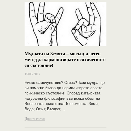
Мудрата на Земята – могъщ и лесен
метод да хармонизирате психическото
си състояние!
15/05/2017
Ниско самочувствие? Стрес? Тази мудра ще
ви помогне бързо да нормализирате своето
психическо състояние! Според китайската
натурална философия във всеки обект на
Вселената присъстват 5 елемента: Земя;
Вода; Огън; Въздух;…
Цялата статия