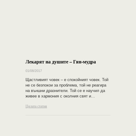
Лекарят на душите – Гян-мудра
01/08/2017
Щастливият човек – е спокойният човек. Той
не се безпокои за проблема, той не реагира
на външни дразнители. Той се е научил да
живее в хармония с околния свят и…
Цялата статия