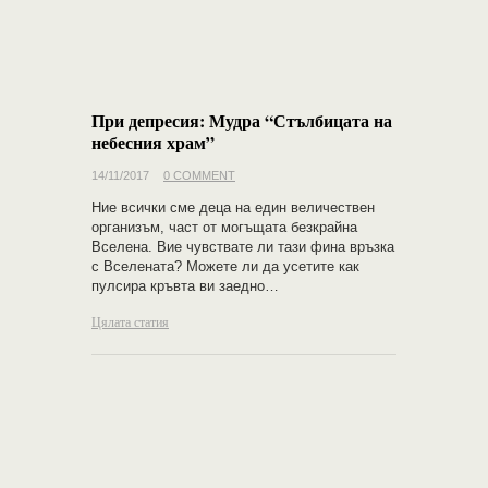
При депресия: Мудра “Стълбицата на
небесния храм”
14/11/2017
0 COMMENT
Ние всички сме деца на един величествен
организъм, част от могъщата безкрайна
Вселена. Вие чувствате ли тази фина връзка
с Вселената? Можете ли да усетите как
пулсира кръвта ви заедно…
Цялата статия