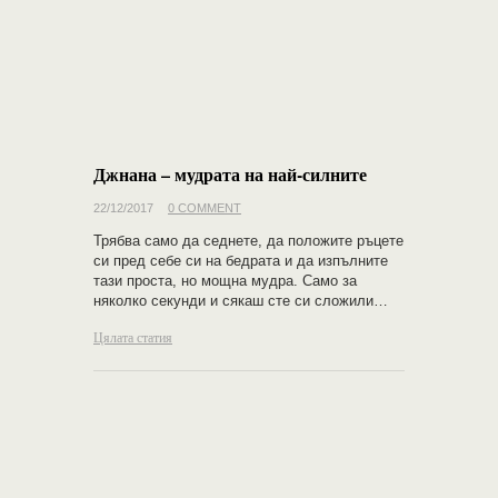
Джнана – мудрата на най-силните
22/12/2017
0 COMMENT
Трябва само да седнете, да положите ръцете
си пред себе си на бедрата и да изпълните
тази проста, но мощна мудра. Само за
няколко секунди и сякаш сте си сложили…
Цялата статия