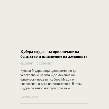
Кубера мудра – за привличане на
богатство и изпълнение на желанията
09/12/2017
0 COMMENT
Кубера Мудра води едновременно до
успокояване на ума и до лечение на
физически недъзи. Kубера Мудра е
посветена на бога на богатството. В този
мудра се използват три пръста –…
Цялата статия