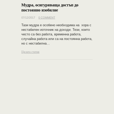
Мудра, осигуряваща достъп до
постоянно изобилие
07/12/2017
0 COMMENT
Тази мудра е особено необходима на хора с
нестабилен източник на доходи. Тези, които
често са без работа, временна работа,
случайна работа или са на постоянна работа,
но с нестабилна…
Цялата статия