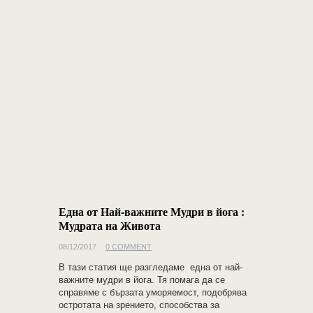
Една от Най-важните Мудри в йога :
Мудрата на Живота
08/12/2017
0 COMMENT
В тази статия ще разгледаме една от най-
важните мудри в йога. Тя помага да се
справяме с бързата уморяемост, подобрява
остротата на зрението, способства за