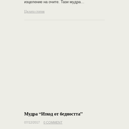
изцеление на очите. Тази мудра…
Цялата статия
Мудра “Изход от бедността”
07/12/2017
0 COMMENT