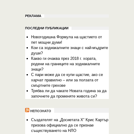
РЕКЛАМА
ПОСЛЕДНИ ПУБЛИКАЦИИ
Новогодишна Формула на щастието от
пет мощни думи!
Кои са зодиакалните знаци с най-мъдрите
души?
Какво ги очаква през 2018 г. хората,
родени на границите на зодиакалните
знаци?
С пари може да се купи щастие, ако се
харчат правилно – или за ползата от
смъртните грехове
Трябва ли да чакате Новата година за да
започнете да променяте живота си?
НЕПОЗНАТО
Създателят на „Досиетата Х“ Крис Картър
призова официално да се признае
съществуването на НЛО