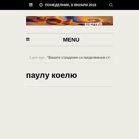
ПОНЕДЕЛНИК, 8 ЯНУАРИ 2018
MENU
3 дни ago -
“Вашите страдания са предизвикани от
вашата съпротива срещу това, което съществува”
-
паулу коелю
0 Comment