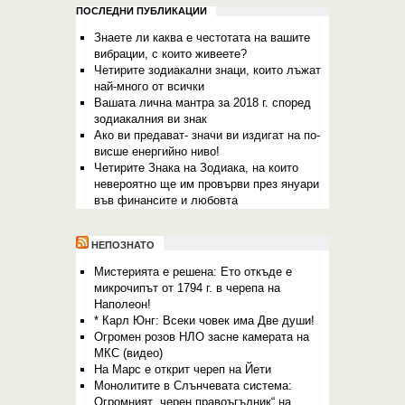
ПОСЛЕДНИ ПУБЛИКАЦИИ
Знаете ли каква е честотата на вашите
вибрации, с които живеете?
Четирите зодиакални знаци, които лъжат
най-много от всички
Вашата лична мантра за 2018 г. според
зодиакалния ви знак
Ако ви предават- значи ви издигат на по-
висше енергийно ниво!
Четирите Знака на Зодиака, на които
невероятно ще им провърви през януари
във финансите и любовта
НЕПОЗНАТО
Мистерията е решена: Ето откъде е
микрочипът от 1794 г. в черепа на
Наполеон!
* Карл Юнг: Всеки човек има Две души!
Огромен розов НЛО засне камерата на
МКС (видео)
На Марс е открит череп на Йети
Монолитите в Слънчевата система:
Огромният „черен правоъгълник“ на