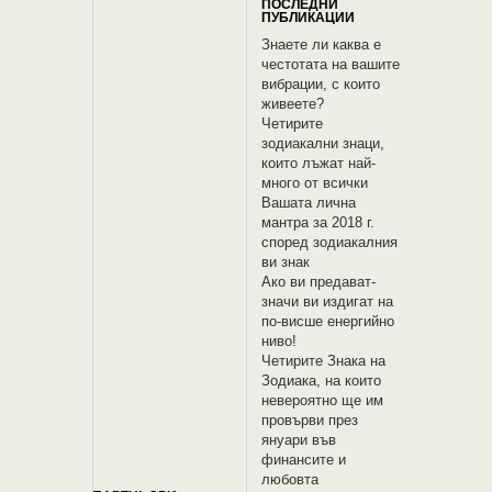
ПОСЛЕДНИ
ПУБЛИКАЦИИ
Знаете ли каква е
честотата на вашите
вибрации, с които
живеете?
Четирите
зодиакални знаци,
които лъжат най-
много от всички
Вашата лична
мантра за 2018 г.
според зодиакалния
ви знак
Ако ви предават-
значи ви издигат на
по-висше енергийно
ниво!
Четирите Знака на
Зодиака, на които
невероятно ще им
провърви през
януари във
финансите и
любовта