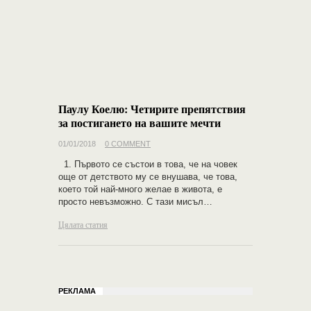
Паулу Коелю: Четирите препятствия
за постигането на вашите мечти
01/01/2018
0 COMMENT
1. Първото се състои в това, че на човек
още от детството му се внушава, че това,
което той най-много желае в живота, е
просто невъзможно. С тази мисъл…
Цялата статия
РЕКЛАМА