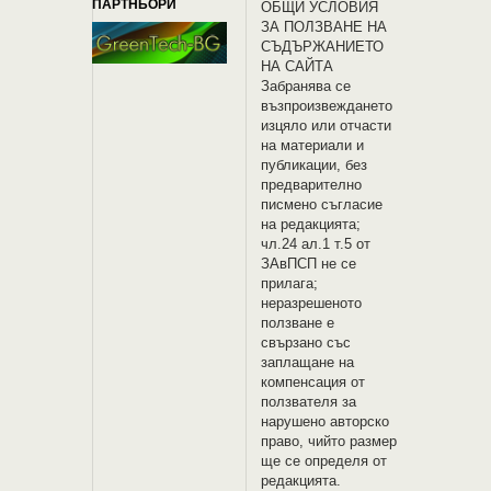
ПАРТНЬОРИ
OБЩИ УСЛОВИЯ
ЗА ПОЛЗВАНЕ НА
СЪДЪРЖАНИЕТО
НА САЙТА
Забранява се
възпроизвеждането
изцяло или отчасти
на материали и
публикации, без
предварително
писмено съгласие
на редакцията;
чл.24 ал.1 т.5 от
ЗАвПСП не се
прилага;
неразрешеното
ползване е
свързано със
заплащане на
компенсация от
ползвателя за
нарушено авторско
право, чийто размер
ще се определя от
редакцията.