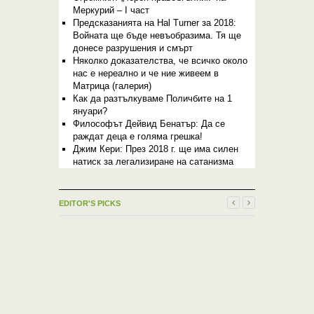
Меркурий – I част
Предсказанията на Hal Turner за 2018:
Войната ще бъде невъобразима. Тя ще
донесе разрушения и смърт
Няколко доказателства, че всичко около
нас е нереално и че ние живеем в
Матрица (галерия)
Как да разтълкуваме Поличбите на 1
януари?
Философът Дейвид Бенатър: Да се
раждат деца е голяма грешка!
Джим Кери: През 2018 г. ще има силен
натиск за легализиране на сатанизма
EDITOR'S PICKS