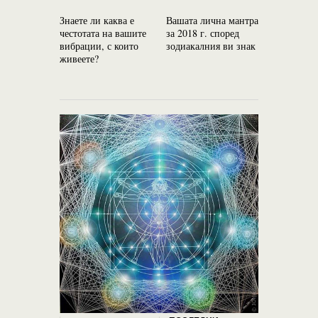
Знаете ли каква е
Вашата лична мантра
Ако ви пр
честотата на вашите
за 2018 г. според
значи ви 
вибрации, с които
зодиакалния ви знак
по-висше 
живеете?
ниво!