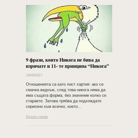
9 фрази, които Никога не бива да
изричате и 11- те принципа “Никога”
19/09/2017
Отношенията са като лист хартия: ако се
смачка веднъж, след това никога няма да
има същата форма, без значение колко се
стараете. Затова трябва да подхождате
сериозно към всичко, което…
Цялата статия