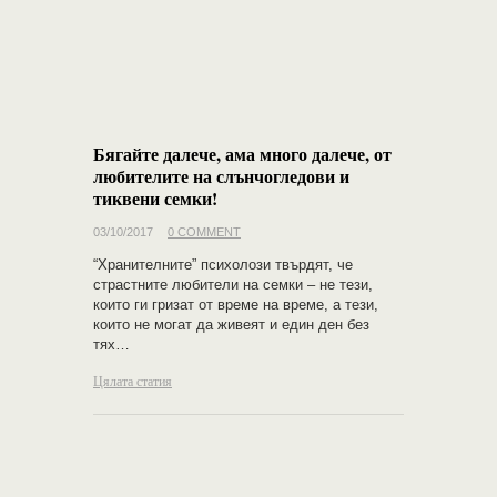
Бягайте далече, ама много далече, от
любителите на слънчогледови и
тиквени семки!
03/10/2017
0 COMMENT
“Хранителните” психолози твърдят, че
страстните любители на семки – не тези,
които ги гризат от време на време, а тези,
които не могат да живеят и един ден без
тях…
Цялата статия