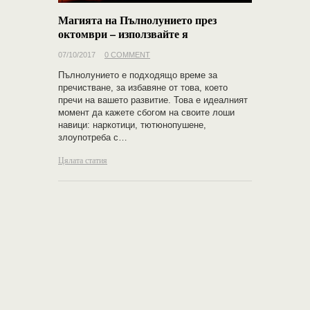
Магията на Пълнолунието през
октомври – използвайте я
07/10/2017
0 COMMENT
Пълнолунието е подходящо време за
пречистване, за избавяне от това, което
пречи на вашето развитие. Това е идеалният
момент да кажете сбогом на своите лоши
навици: наркотици, тютюнопушене,
злоупотреба с…
Цялата статия