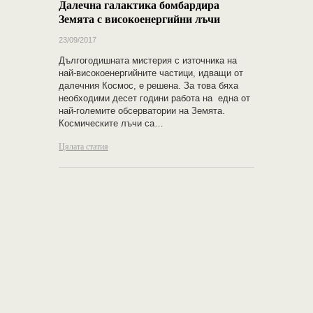
Далечна галактика бомбардира
Земята с високоенергийни лъчи
23/09/2017
Дългогодишната мистерия с източника на
най-високоенергийните частици, идващи от
далечния Космос, е решена. За това бяха
необходими десет години работа на една от
най-големите обсерватории на Земята.
Космическите лъчи са…
Цялата статия