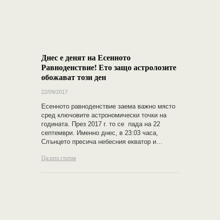
Днес е денят на Есенното
Равноденствие! Ето защо астролозите
обожават този ден
22/09/2017
Есенното равноденствие заема важно място
сред ключовите астрономически точки на
годината. През 2017 г. то се пада на 22
септември. Именно днес, в 23:03 часа,
Слънцето пресича небесния екватор и…
Цялата статия