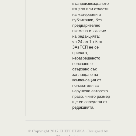
възпроизвеждането
изцяло или отчасти
на материали и
публикации, без
предварително
писмено съгласие
на редакцията;
чл.24 ал.1 т.5 от
ЗАвПСП не се
прилага;
неразрешеното
ползване е
свързано със
заплащане на
компенсация от
ползвателя за
нарушено авторско
право, чийто размер
ще се определя от
редакцията.
© Copyright 2017
ЕНЕРГЕТИКА
· Designed by