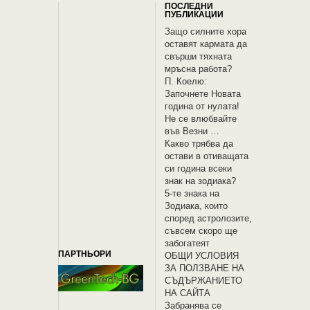
ПОСЛЕДНИ
ПУБЛИКАЦИИ
Защо силните хора
оставят кармата да
свърши тяхната
мръсна работа?
П. Коелю:
Започнете Новата
година от нулата!
Не се влюбвайте
във Везни …
Какво трябва да
остави в отиващата
си година всеки
знак на зодиака?
5-те знака на
Зодиака, които
според астролозите,
съвсем скоро ще
забогатеят
ПАРТНЬОРИ
OБЩИ УСЛОВИЯ
ЗА ПОЛЗВАНЕ НА
СЪДЪРЖАНИЕТО
НА САЙТА
Забранява се