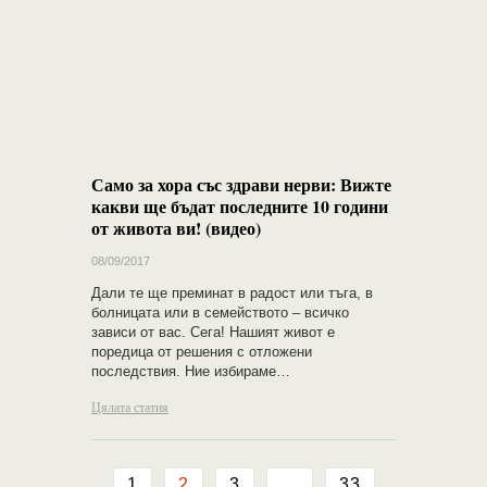
Само за хора със здрави нерви: Вижте
какви ще бъдат последните 10 години
от живота ви! (видео)
08/09/2017
Дали те ще преминат в радост или тъга, в
болницата или в семейството – всичко
зависи от вас. Сега! Нашият живот е
поредица от решения с отложени
последствия. Ние избираме…
Цялата статия
1
2
3
…
33