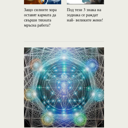
Защо силните хора
Под тези 3 знака на
Какво ще 
оставят кармата да
зодиака се раждат
ретроград
свърши тяхната
най- великите жени!
Меркурий
мръсна работа?