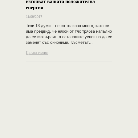
източват вашата положителна
енергия
11/09/2017
Тези 13 думи – не са толкова много, като се
има предвид, че някои от тях трябва напълно
да се изхвърлят, а останалите успешно да се
заменят със синоними. Късметът…
Цялата статия