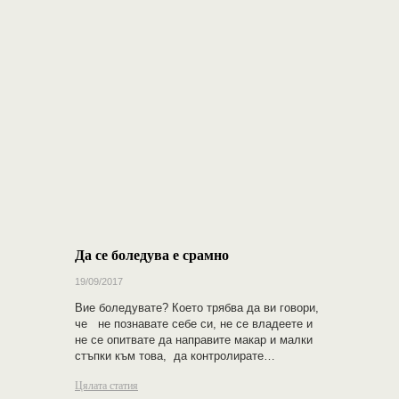
Да се боледува е срамно
19/09/2017
Вие боледувате? Което трябва да ви говори,
че ​​не познавате себе си, не се владеете и
не се опитвате да направите макар и малки
стъпки към това, да контролирате…
Цялата статия