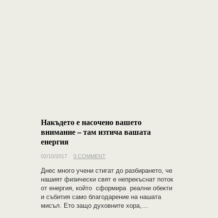
Накъдето е насочено вашето
внимание – там изтича вашата
енергия
02/10/2017
0 COMMENT
Днес много учени стигат до разбирането, че
нашият физически свят е непрекъснат поток
от енергия, който сформира реални обекти
и събития само благодарение на нашата
мисъл. Ето защо духовните хора,…