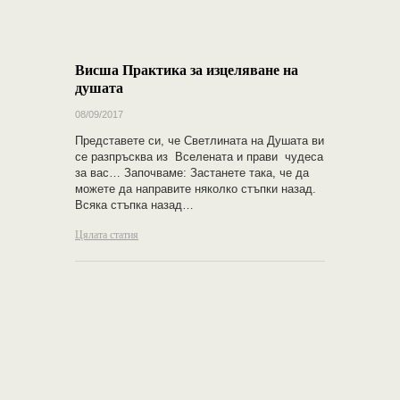
Висша Практика за изцеляване на
душата
08/09/2017
Представете си, че Светлината на Душата ви
се разпръсква из Вселената и прави чудеса
за вас… Започваме: Застанете така, че да
можете да направите няколко стъпки назад.
Всяка стъпка назад…
Цялата статия