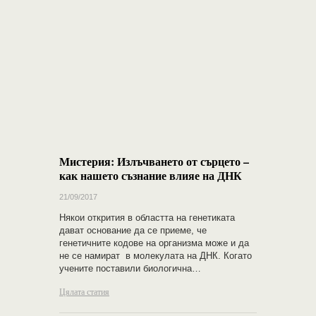
Мистерия: Излъчването от сърцето –
как нашето съзнание влияе на ДНК
21/09/2017
Някои открития в областта на генетиката
дават основание да се приеме, че
генетичните кодове на организма може и да
не се намират в молекулата на ДНК. Когато
учените поставили биологична…
Цялата статия