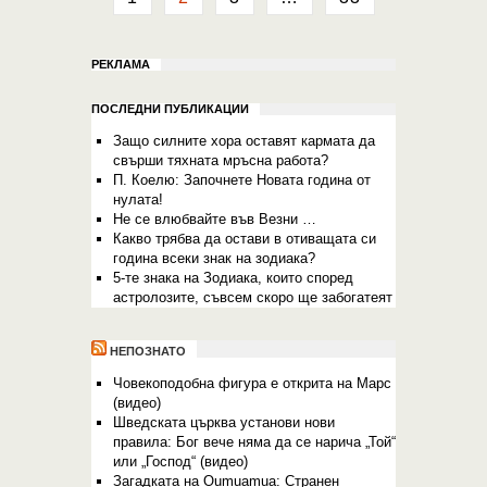
РЕКЛАМА
ПОСЛЕДНИ ПУБЛИКАЦИИ
Защо силните хора оставят кармата да
свърши тяхната мръсна работа?
П. Коелю: Започнете Новата година от
нулата!
Не се влюбвайте във Везни …
Какво трябва да остави в отиващата си
година всеки знак на зодиака?
5-те знака на Зодиака, които според
астролозите, съвсем скоро ще забогатеят
НЕПОЗНАТО
Човекоподобна фигура е открита на Марс
(видео)
Шведската църква установи нови
правила: Бог вече няма да се нарича „Той“
или „Господ“ (видео)
Загадката на Oumuamua: Странен