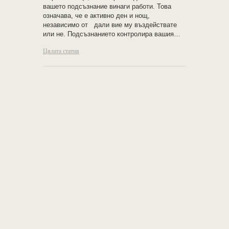
вашето подсъзнание винаги работи. Това
означава, че е активно ден и нощ,
независимо от дали вие му въздействате
или не. Подсъзнанието контролира вашия…
Цялата статия