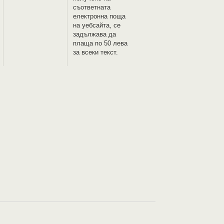
съответната
електронна поща
на уебсайта, се
задължава да
плаща по 50 лева
за всеки текст.