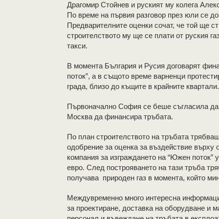
Драгомир Стойнев и руският му колега Алек
По време на първия разговор през юли се д
Предварителните оценки сочат, че той ще с
строителството му ще се плати от руския газ
такси.
В момента България и Русия договарят фина
поток”, а в същото време варненци протест
града, близо до къщите в крайните квартали.
Първоначално София се беше съгласила да н
Москва да финансира тръбата.
По план строителството на тръбата трябваш
одобрение за оценка за въздействие върху 
компания за изграждането на “Южен поток” у
евро. След построяването на тази тръба тря
получава природен газ в момента, който ми
Междувременно много интересна информация 
за проектиране, доставка на оборудване и 
персонал и въвеждане на тръбата в експлоа