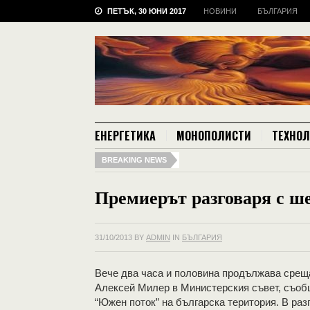
ПЕТЪК, 30 ЮНИ 2017
НОВИНИ
БЪЛГАРИЯ
ЕНЕРГЕТИКА
МОНОПОЛИСТИ
ТЕХНО
BREAKING NEWS
Премиерът разговаря с ш
31/10/2013
BY
ADMIN
IN
БЪЛГАРИЯ
Вече два часа и половина продължава сре
Алексей Милер в Министерския съвет, съоб
“Южен поток” на българска територия. В ра