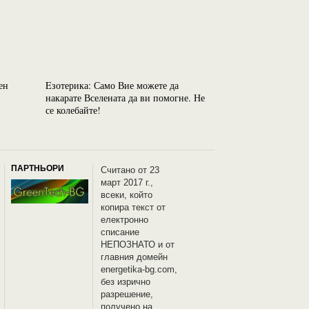
ен
Eзотерика: Само Вие можете да
Езотерика: Наши
накарате Вселената да ви помогне. Не
думи постепенно
се колебайте!
ПАРТНЬОРИ
Считано от 23
март 2017 г.,
всеки, който
копира текст от
електронно
списание
НЕПОЗНАТО и oт
главния домейн
energetika-bg.com,
без изрично
разрешение,
получено на