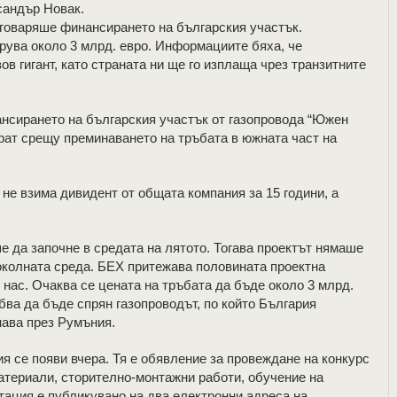
сандър Новак.
оговаряше финансирането на българския участък.
трува около 3 млрд. евро. Информациите бяха, че
ов гигант, като страната ни ще го изплаща чрез транзитните
нсирането на българския участък от газопровода “Южен
ират срещу преминаването на тръбата в южната част на
е взима дивидент от общата компания за 15 години, а
е да започне в средата на лятото. Тогава проектът нямаше
околната среда. БЕХ притежава половината проектна
 нас. Очаква се цената на тръбата да бъде около 3 млрд.
бва да бъде спрян газопроводът, по който България
нава през Румъния.
се появи вчера. Тя е обявление за провеждане на конкурс
материали, сторително-монтажни работи, обучение на
тация е публикувано на два електронни адреса на