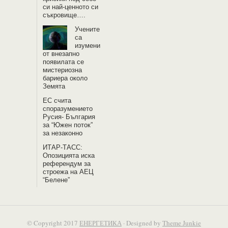
си най-ценното си
съкровище….
Учените
са
изумени
от внезапно
появилата се
мистериозна
бариера около
Земята
EС счита
споразумението
Русия- България
за “Южен поток”
за незаконно
ИТАР-ТАСС:
Опозицията иска
референдум за
строежа на АЕЦ
“Белене”
© Copyright 2017
ЕНЕРГЕТИКА
· Designed by
Theme Junkie