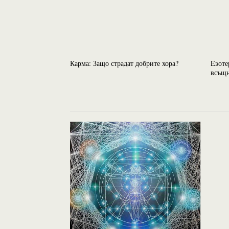
Карма: Защо страдат добрите хора?
Eзоте
всъщн