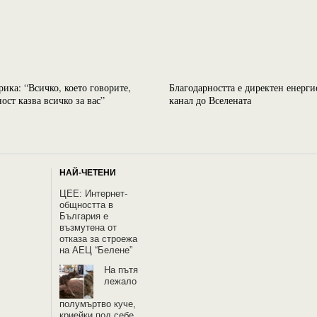
рика: “Всичко, което говорите,
Благодарността е директен енерги
ост казва всичко за вас”
канал до Вселената
НАЙ-ЧЕТЕНИ
ЦЕЕ: Интернет-
общността в
България е
възмутена от
отказа за строежа
на АЕЦ “Белене”
На пътя
лежало
полумъртво куче,
криейки под себе