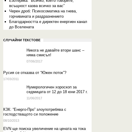
Eзотерика: “Всичко, което говорите,
всъщност казва всичко за вас”
Черен дроб: Психосоматика на гнева,
горчивината и раздразнението
Благодарността е директен енергиен канал
до Вселената
СЛУЧАЙНИ ТЕКСТОВЕ
Никога не давайте втори шанс –
няма смисъл!
07/06/2017
Русия се отказва от “Южен поток”?
17/03/2011
Нумерологичен хороскоп за
седмицата от 12 до 18 юни 2017 г.
11/06/2017
КЗК: “Енерго-Про” злоупотребява с
господстващото си положение
08/10/2013
EVN ще поиска увеличение на цената на тока