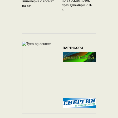
по Турския поток
лицемерие с аромат
енергийни
през декември 2016
на газ
въпроси
г.
ПАРТНЬОРИ