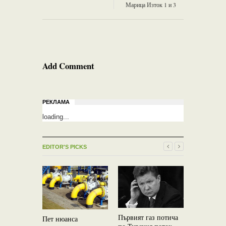
Марица Изток 1 и 3
Add Comment
РЕКЛАМА
loading...
EDITOR'S PICKS
Мартин Д
Таско Ерм
Първият газ потича
Пет нюанса
коментар 