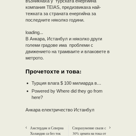
възникнаха у турската енергийна
компания TEIAS, предизвикаха най-
тежката за страната енергийна за
последните няколко години.
loading...
В Анкара, Истанбул и няколко други
големи градове има проблеми с
движението на трамваите и влаковете в
метрото.
Прочетохте и това:
Турция влага $ 100 милиарда в…
Powered by
Where did they go from
here?
Анкара електричество Истанбул
Амстердам и Северна
Споразумение сваля с
Холандия са без ток
30% цената на тока от