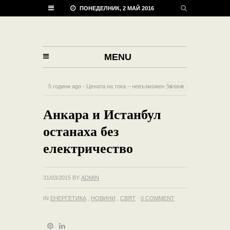
ПОНЕДЕЛНИК, 2 МАЙ 2016
MENU
5 години ago - Цената на тока – невъзможен баланс
върху вулкан от желания -
0 Comment
Анкара и Истанбул
останаха без
електричество
31/03/2015
BY
ADMIN
IN
ЕНЕРГЕТИКА
,
НОВИНИ
,
СВЯТ
·
0 COMMENT