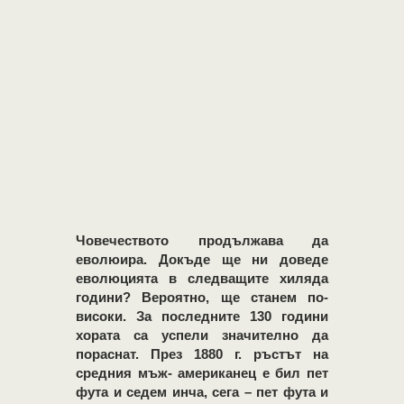
Човечеството продължава да
еволюира. Докъде ще ни доведе
еволюцията в следващите хиляда
години? Вероятно, ще станем по-
високи. За последните 130 години
хората са успели значително да
пораснат. През 1880 г. ръстът на
средния мъж- американец е бил пет
фута и седем инча, сега – пет фута и