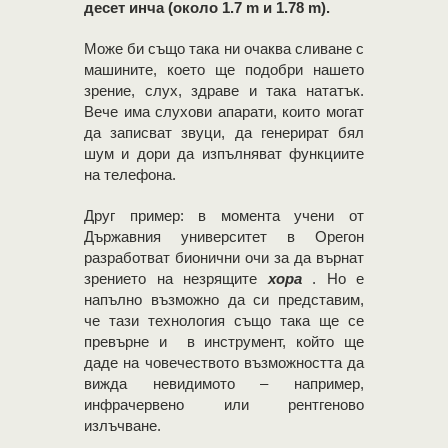
десет инча (около 1.7 m и 1.78 m).
Може би също така ни очаква сливане с
машините, което ще подобри нашето
зрение, слух, здраве и така нататък.
Вече има слухови апарати, които могат
да записват звуци, да генерират бял
шум и дори да изпълняват функциите
на телефона.
Друг пример: в момента учени от
Държавния университет в Орегон
разработват бионични очи за да върнат
зрението на незрящите
хора
. Но е
напълно възможно да си представим,
че тази технология също така ще се
превърне и в инструмент, който ще
даде на човечеството възможността да
вижда невидимото – например,
инфрачервено или рентгеново
излъчване.