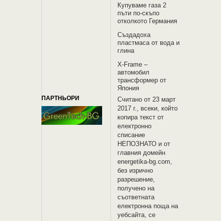
Купуваме газа 2
пъти по-скъпо
отколкото Германия
Създадоха
пластмаса от вода и
глина
X-Frame –
автомобил
трансформер от
Япония
ПАРТНЬОРИ
Считано от 23 март
2017 г., всеки, който
копира текст от
електронно
списание
НЕПОЗНАТО и oт
главния домейн
energetika-bg.com,
без изрично
разрешение,
получено на
съответната
електронна поща на
уебсайта, се