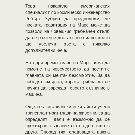
Това накарало американския
специалист по космическо инженерство
Робърт Зубрин да предположи, че
ниската гравитация на Марс може да
позволи на човешкия гръбначен стълб
да се разтегне достатъчно силно, което
ще увеличи ръста с няколко
допълнителни инча.
Но дори преместване на Марс няма да
помогне на човечеството да постигне
главната си мечта- безсмъртие. За да
победят смъртта, хората трябва да се
научат да зареждат своето съзнание в
машина.
Още сега италиански и китайски учени
трансплантират глави на животни, за да
определят дали е възможно да се
прехвърля съзнанието от едно тяло в
друго. Според тях, следващата важна