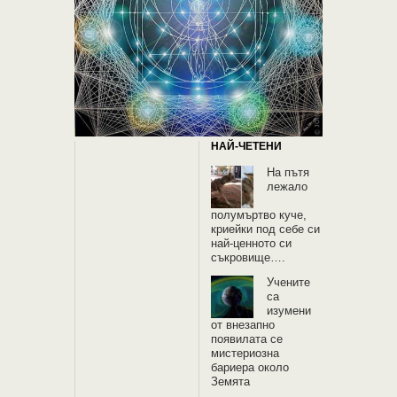
НАЙ-ЧЕТЕНИ
На пътя
лежало
полумъртво куче,
криейки под себе си
най-ценното си
съкровище….
Учените
са
изумени
от внезапно
появилата се
мистериозна
бариера около
Земята