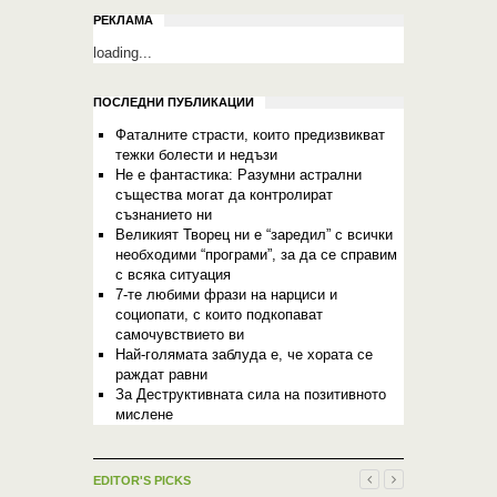
РЕКЛАМА
loading...
ПОСЛЕДНИ ПУБЛИКАЦИИ
Фаталните страсти, които предизвикват
тежки болести и недъзи
Не е фантастика: Разумни астрални
същества могат да контролират
съзнанието ни
Великият Творец ни е “заредил” с всички
необходими “програми”, за да се справим
с всяка ситуация
7-те любими фрази на нарциси и
социопати, с които подкопават
самочувствието ви
Най-голямата заблуда е, че хората се
раждат равни
За Деструктивната сила на позитивното
мислене
EDITOR'S PICKS