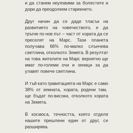
и да станем неуязвими за болестите и
дори да преодолеем стареенето.
Друг начин да се даде тласък на
развитието на човечеството, е да
тръгне по нов път – част от хората да се
преселят на Марс. Тази планета
получава 66% по-малко слънчева
светлина, отколкото Земята. В резултат
на това жителите на Марс вероятно ще
имат по-големи очи и зеници за да
улавят повече светлина.
И тъй като гравитацията на Марс е само
38% от земната, хората, родени там,
ще бъдат по-високи, отколкото хората
на Земята.
В космоса, течността, която отделя
нашите прешлени един от друг, се
разширява.