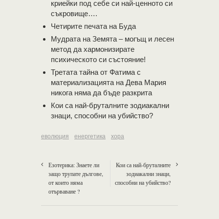
криейки под себе си най-ценното си
съкровище….
Четирите печата на Буда
Мудрата на Земята – могъщ и лесен
метод да хармонизирате
психическото си състояние!
Третата тайна от Фатима с
материализацията на Дева Мария
никога няма да бъде разкрита
Кои са най-бруталните зодиакални
знаци, способни на убийство?
еволюция
енергетика
хора
Езотерика: Знаете ли
Кои са най-бруталните
защо трупате дългове,
зодиакални знаци,
от които няма
способни на убийство?
отърваване ?