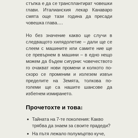
стъпка е да се трансплантират човешки
глави. Италианския лекар Канаваро
смята още тази година да пресади
човешка глава….
Но без значение какво ще случи в
следващото хилядолетие – дали ще се
слеем с машините или самите ние ще
се превърнем в машини – в едно нещо
можем да бъдем сигурни: човечеството
го очакват нови промени и колкото по-
скоро се променим и излезем извън
пределите на Земята, толкова по-
големи ще са нашите шансове да
избегнем измирането.
Прочетохте и това:
Тайната на 7-те поколения: Какво
трябва да знаем за своите прадеди?
На пътя лежало полумъртво куче,