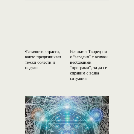
Фаталните страсти,
Великият Творец ни
Най-голям
които предизвикват
е “заредил” с всички
заблуда е,
тежки болести и
необходими
се раждат
недъзи
“програми”, за да се
справим с всяка
ситуация