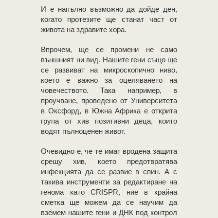
И е напълно възможно да дойде ден,
когато протезите ще станат част от
живота на здравите хора.
Впрочем, ще се промени не само
външният ни вид. Нашите гени също ще
се развиват на микроскопично ниво,
което е важно за оцеляването на
човечеството. Така например, в
проучване, проведено от Университета
в Оксфорд, в Южна Африка е открита
група от хив позитивни деца, които
водят пълноценен живот.
Очевидно е, че те имат вродена защита
срещу хив, което предотвратява
инфекцията да се развие в спин. А с
такива инструменти за редактиране на
генома като CRISPR, ние в крайна
сметка ще можем да се научим да
вземем нашите гени и ДНК под контрол