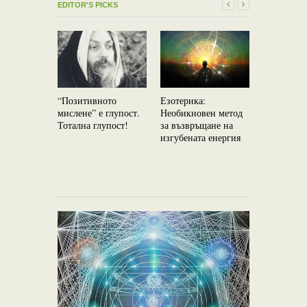
EDITOR'S PICKS
“Позитивното
Езотерика:
мислене” е глупост.
Необикновен метод
Тотална глупост!
за възвръщане на
Езотерика
изгубената енергия
календар з
щастливит
юни 2017