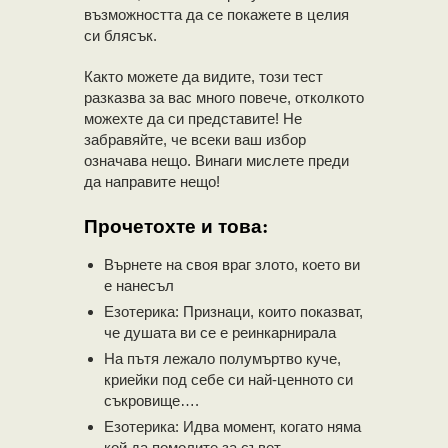
възможността да се покажете в целия
си блясък.
Както можете да видите, този тест
разказва за вас много повече, отколкото
можехте да си представите! Не
забравяйте, че всеки ваш избор
означава нещо. Винаги мислете преди
да направите нещо!
Прочетохте и това:
Върнете на своя враг злото, което ви
е нанесъл
Езотерика: Признаци, които показват,
че душата ви се е реинкарнирала
На пътя лежало полумъртво куче,
криейки под себе си най-ценното си
съкровище….
Езотерика: Идва момент, когато няма
кой да помолите за съвет …