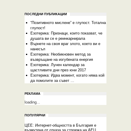
ПОСЛЕДНИ ПУБЛИКАЦИИ
“Позитивното мислене” е глупост. Тотална
глупост!
Езотерика: Признаци, които показват, че
душата ви се е реинкарнирала
Върнете на своя враг злото, което ви е
нанесъл
Езотерика: Необикновен метод за
възвръщане на изгубената енергия
Езотерика: Лунен календар за
щастливите дни през юни 2017
Езотерика: Идва момент, когато няма кой
да помолите за съвет …
РЕКЛАМА
loading...
ПОПУЛЯРНИ
ЦЕЕ: Интернет-общността в България е
възмутена от отказа за строежа на АЕЦ