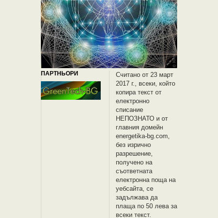
ПАРТНЬОРИ
Считано от 23 март
2017 г., всеки, който
копира текст от
електронно
списание
НЕПОЗНАТО и oт
главния домейн
energetika-bg.com,
без изрично
разрешение,
получено на
съответната
електронна поща на
уебсайта, се
задължава да
плаща по 50 лева за
всеки текст.