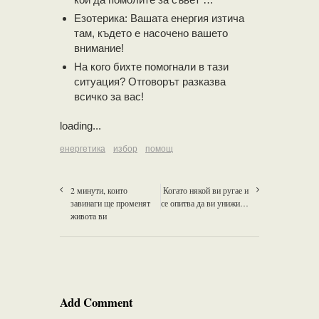
Езотерика: Вашата енергия изтича
там, където е насочено вашето
внимание!
На кого бихте помогнали в тази
ситуация? Отговорът разказва
всичко за вас!
loading...
енергетика
избор
помощ
2 минути, които
Когато някой ви ругае и
завинаги ще променят
се опитва да ви унижи…
живота ви
Add Comment