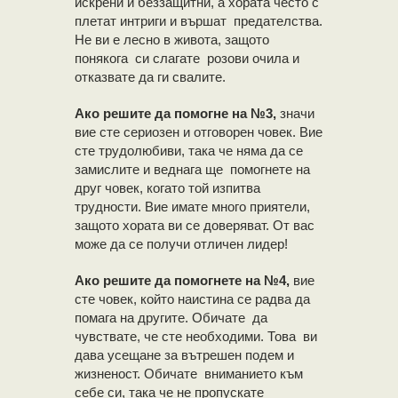
искрени и беззащитни, а хората често с
плетат интриги и вършат предателства.
Не ви е лесно в живота, защото
понякога си слагате розови очила и
отказвате да ги свалите.
Ако решите да помогне на №3,
значи
вие сте сериозен и отговорен човек. Вие
сте трудолюбиви, така че няма да се
замислите и веднага ще помогнете на
друг човек, когато той изпитва
трудности. Вие имате много приятели,
защото хората ви се доверяват. От вас
може да се получи отличен лидер!
Ако решите да помогнете на №4,
вие
сте човек, който наистина се радва да
помага на другите. Обичате да
чувствате, че сте необходими. Това ви
дава усещане за вътрешен подем и
жизненост. Обичате вниманието към
себе си, така че не пропускате