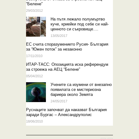
“Белене”
29/03/2012
На пътя лежало полумъртво
куче, криейки под себе си най-
ценното си съкровище….
13/05/2017
EС счита споразумението Русия- България
за “Южен поток” за незаконно
17/11/2010
ИТАР-ТАСС: Опозицията иска референдум
за строежа на АЕЦ “Белене”
05/04/2012
Учените са изумени от внезапно
появилата се мистериозна
бариера около Земята
24/05/2017
Руснаците започват да наказват България
заради Бургас – Александруполис
18/06/2010